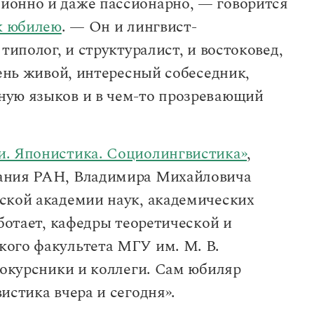
ионно и даже пассионарно, — говорится
к юбилею
. — Он и лингвист-
типолог, и структуралист, и востоковед,
чень живой, интересный собеседник,
ную языков и в чем-то прозревающий
и. Японистика. Социолингвистика»
,
нания РАН, Владимира Михайловича
ской академии наук, академических
аботает, кафедры теоретической и
ого факультета МГУ им. М. В.
нокурсники и коллеги. Сам юбиляр
истика вчера и сегодня».