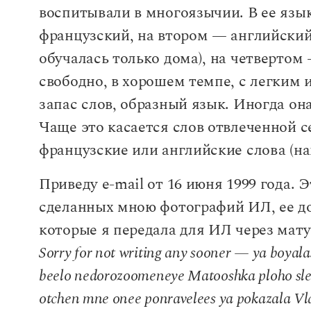
воспитывали в многоязычии. В ее язы
французский, на втором — английский
обучалась только дома), на четвертом
свободно, в хорошем темпе, с легким
запас слов, образный язык. Иногда она
Чаще это касается слов отвлеченной с
французские или английские слова (н
Приведу e-mail от 16 июня 1999 года.
сделанных мною фотографий ИЛ, ее до
которые я передала для ИЛ через матуш
Sorry for not writing any sooner — ya boyala
beelo nedorozoomeneye Matooshka ploho slee
otchen mne onee ponravelees ya pokazala Vl