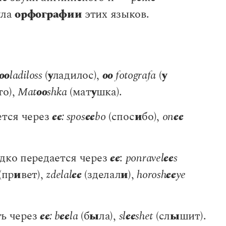
ила
орфографии
этих языков.
oo
ladiloss
(
у
ладилос),
oo
fotografa
(
у
то),
Mat
oo
shka
(мат
у
шка).
ется через
ee
: spos
ee
bo
(спос
и
бо),
on
ee
дко передается через
ее
:
ponravel
ee
s
(пр
и
вет),
zdelal
ee
(зделал
и
),
horosh
ee
ye
ть через
ее
: b
ee
la
(б
ы
ла),
sl
ee
shet
(сл
ы
шит).