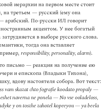
ковой иерархии на первом месте стоит
, на третьем — русский (ему она
 — арабский. По-русски ИЛ говорит
 иностранным акцентом. У нее богатый
 затрудняется в выборе русского слова.
емантики, тогда она вставляет
апример,
responsibility, personality, alarm
).
 Это письмо — реакция на получение ею
чери и епископа (Владыки Тихона),
ку, вдову настоятеля собора. Вот текст:
ss vam skazat chto fografie koodato propaly —
shet naverna ne ponela — No vse ooladeloss,
adyke y on toszhe zahotel kopeeyou — ya beela