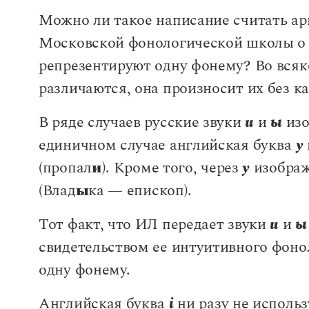
Можно ли такое написание считать а
Московской фонологической школы о 
репрезентируют одну фонему? Во всяко
различаются, она произносит их без к
В ряде случаев русские звуки
и
и
ы
изо
единичном случае английская буква
y
(пропал
и
). Кроме того, через
y
изобра
(Влад
ы
ка — епископ).
Тот факт, что ИЛ передает звуки
и
и
ы
свидетельством ее интуитивного фоно
одну фонему.
Английская буква
i
ни разу не исполь