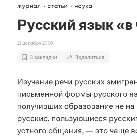
В. М
журнал
статьи
наука
Большой универсальный словарь русского языка
Спр
Сл
Русский орфографический словарь
Реда
Русское словесное ударение
Русский язык «в
Современный словарь иностранных слов
Вс
Все
Словарь антонимов
Словарь методических терминов
Словарь русских имён
21 декабря 2000
Словарь синонимов
Словарь собственных имён
В закладки
Поделиться
Словарь трудностей русского языка
Управление в русском языке
Словари русского языка как государственного
Изучение речи русских эмигран
письменной формы русского яз
получивших образование не на
русские, пользующиеся русски
устного общения, — это чаще 