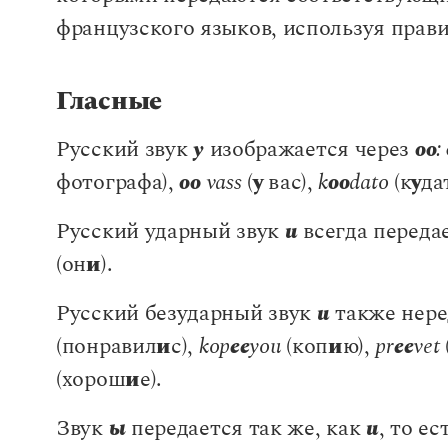
французского языков, используя прав
Гласные
Русский звук
у
изображается через
оо
:
фотографа),
oo
vass
(
у
вас),
k
oo
dato
(к
у
да
Русский ударный звук
и
всегда переда
(он
и
).
Русский безударный звук
и
также нере
(понравил
и
с),
kop
ee
you
(коп
и
ю),
pr
ee
vet
(хорош
и
е).
Звук
ы
передается так же, как
и
, то ес