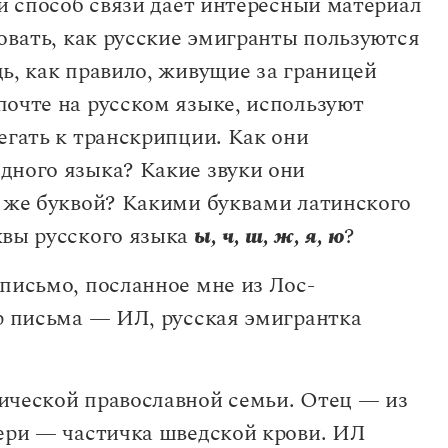
ый способ связи дает интересный материал
довать, как русские эмигранты пользуются
ь, как правило, живущие за границей
почте на русском языке, используют
егать к транскрипции. Как они
дного языка? Какие звуки они
й же буквой? Какими буквами латинского
квы русского языка
ы, ч, ш, ж, я, ю
?
письмо, посланное мне из Лос-
ор письма — ИЛ, русская эмигрантка
ической православной семьи. Отец — из
тери — частичка шведской крови. ИЛ