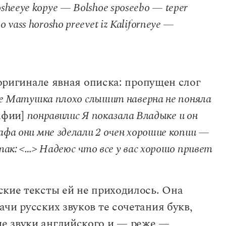
rosheeye kopye — Bolshoe sposeebo — teper
o vass horosho preevet iz Kaliforneye —
оригинале явная описка: пропущен слог
е Матушка плохо слышит наверна не поняла
афии]
понравилис Я показала Владыке и он
фа они мне зделали 2 очен хорошие копии —
ак: <…> Надеюс что все у вас хорошо привет
ские тексты ей не приходилось. Она
чи русских звуков те сочетания букв,
е звуки английского и — реже —