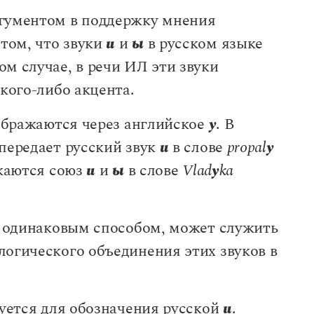
ргументом в поддержку мнения
том, что звуки
и
и
ы
в русском языке
м случае, в речи ИЛ эти звуки
акого-либо акцента.
бражаются через английское
y
. В
передает русский звук
и
в слове
propal
y
жаются союз
и
и
ы
в слове
Vlad
y
ka
одинаковым способом, может служить
логического объединения этих звуков в
зуется для обозначения русской
и
.