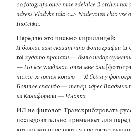
oo fotografa onee mne zdelalee 2 otchen ho
adress Vladyke tak: <…> Nadeyouss chto vse o
Inotchka
.
Передаю это письмо кириллицей:
Я боялас вам сказат что фотографии
(в 
to
)
кудато пропали — было недорозумени
— Но все уладилос, очен мне они
[фотогр
тоже захотел копию — Я была у фотогра
Болшое спасибо — тепер адрес Владыки т
из Калифорнии — Иночка
ИЛ не филолог. Транскрибировать рус
последовательно применяет для переда
которыми передаются соответствующи