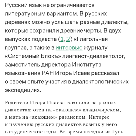
Управление в русском языке
Правила русской орфографии и пунктуации
Русский язык не ограничивается
Словари русского языка как государственного
Словарь русских имён
(1956)
литературным вариантом. В русских
Словарь методических терминов
деревнях можно услышать разные диалекты,
Справочники
которые сохранили древние черты. В двух
выпусках подкаста (
1
,
2
) «Глагольная
Правила русской орфографии и пунктуации
группа», а также в
интервью
журналу
Русский язык. Краткий теоретический курс
для школьников
«Системный Блокъ» лингвист-диалектолог,
Письмовник
заместитель директора Института
Справочник по пунктуации
Словарь-справочник трудностей
языкознания РАН Игорь Исаев рассказал
Справочник по фразеологии
о своем опыте участия в диалектологических
Азбучные истины
экспедициях.
Словарь-справочник непростые слова
Все справочники портала
Родители Игоря Исаева говорили на разных
диалектах: отец на «окающем» владимирском,
а мать на «акающем» рязанском. Интерес
Журнал
к изучению русских диалектов возник у него
в студенческие годы. Во время поездки из Гусь-
Новости и события