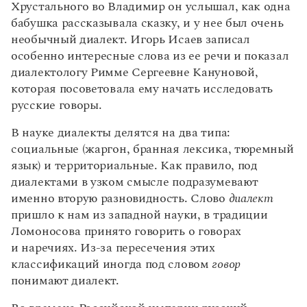
Хрустального во Владимир он услышал, как одна
Статьи
Монологи
бабушка рассказывала сказку, и у нее был очень
Интервью
необычный диалект. Игорь Исаев записал
Лекции и подкасты
особенно интересные слова из ее речи и показал
Рекомендуем
диалектологу Римме Сергеевне Кануновой,
которая посоветовала ему начать исследовать
русские говоры.
Учебник Грамоты
В науке диалекты делятся на два типа:
Правила русского языка: от азов до тонкостей
социальные (жаргон, бранная лексика, тюремный
Интерактивные упражнения: от простого к сложному
язык) и территориальные. Как правило, под
Скороговорки
диалектами в узком смысле подразумевают
именно вторую разновидность. Слово
диалект
пришло к нам из западной науки, в традиции
Издательство
Ломоносова принято говорить о говорах
и наречиях. Из-за пересечения этих
Словари
классификаций иногда под словом
говор
Научпоп
понимают диалект.
Учебники и справочники
Все книги