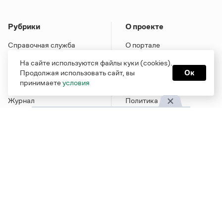
Рубрики
О проекте
Справочная служба
О портале
Словари
Команда
На сайте используются файлы куки (cookies).
Справочники
Обратная связь
Продолжая использовать сайт, вы
Ок
принимаете
условия
Библиотека
Реклама и партнерство
Журнал
Политика
конфиденциальности
Учебник
Пользовательское
Издательство
соглашение
Грамота в соцсетях