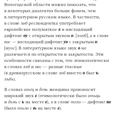
Вологодской области можно показать, что
в некоторых диалектах больше фонем, чем
в литературном русском языке. В частности,
в слове
лоб
респондентка употребляет
европейское полумягкое
л
и нисходящий
дифтонг
оу
с открытым звуком
о
: [лоуб]
,
а в слове
нос
— восходящий
дифтонг
уо
с закрытым
о
:
[нуос]
.
В литературном языке звук
о
не
различается по открытости и закрытости. Эти
особенности связаны с тем, что этимологически
в словах
лоб
и
нос
— разные гласные
(в древнерусском в слове
лоб
вместо
о
был
ъ
:
лъбъ
).
В словах
отец
и
день
женщина произносит
широкий звук
е
(этимологически было
отьць
и
дьнь
с
ь
на месте
е
), а в слове
тело
— дифтонг
ие
(было
тѣло
с
ѣ
на месте
е
).