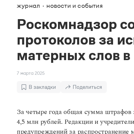
В. М
журнал
новости и события
Большой универсальный словарь русского языка
Спр
Сл
Русский орфографический словарь
Реда
Русское словесное ударение
Роскомнадзор с
Современный словарь иностранных слов
Вс
Все
Словарь антонимов
протоколов за и
Словарь методических терминов
Словарь русских имён
Словарь синонимов
матерных слов 
Словарь собственных имён
Словарь трудностей русского языка
Управление в русском языке
Словари русского языка как государственного
7 марта 2025
В закладки
Поделиться
За четыре года общая сумма штрафов
4,5 млн рублей. Редакции и учредите
предупреждений за распространение 