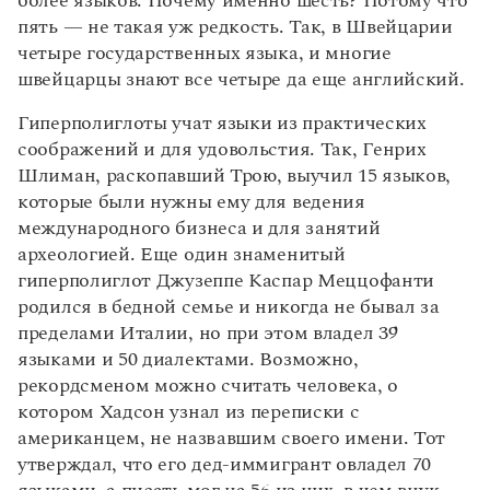
более языков. Почему именно шесть? Потому что
Управление в русском языке
Правила русской орфографии и пунктуации
Словари русского языка как государственного
пять — не такая уж редкость. Так, в Швейцарии
Словарь русских имён
(1956)
четыре государственных языка, и многие
Словарь методических терминов
швейцарцы знают все четыре да еще английский.
Справочники
Гиперполиглоты учат языки из практических
соображений и для удовольстия. Так, Генрих
Правила русской орфографии и пунктуации
Русский язык. Краткий теоретический курс
Шлиман, раскопавший Трою, выучил 15 языков,
для школьников
которые были нужны ему для ведения
Письмовник
международного бизнеса и для занятий
Справочник по пунктуации
археологией. Еще один знаменитый
Словарь-справочник трудностей
гиперполиглот Джузеппе Каспар Меццофанти
Справочник по фразеологии
Азбучные истины
родился в бедной семье и никогда не бывал за
Словарь-справочник непростые слова
пределами Италии, но при этом владел 39
Все справочники портала
языками и 50 диалектами. Возможно,
рекордсменом можно считать человека, о
котором Хадсон узнал из переписки с
Журнал
американцем, не назвавшим своего имени. Тот
утверждал, что его дед-иммигрант овладел 70
Новости и события