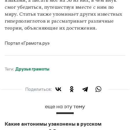
языками, а писать мог на 56 из них, в чем внук
Статьи
смог убедиться, путешествуя вместе с ним по
Монологи
миру. Статья также упоминает других известных
Интервью
Лекции и подкасты
гиперполиглотов и рассматривает различные
Рекомендуем
теории, объясняющие их достижения.
Портал «Грамота.ру»
Учебник Грамоты
Правила русского языка: от азов до тонкостей
Интерактивные упражнения: от простого к сложному
Теги:
друзья грамоты
Скороговорки
Поделиться:
Издательство
еще на эту тему
Словари
Научпоп
Учебники и справочники
Какие антонимы узаконены в русском
Все книги