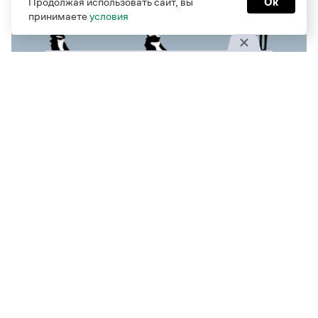
Продолжая использовать сайт, вы
Ок
принимаете
условия
Графическая «секуляризация»: как
создавали гражданскую азбуку
Петр I лично принимал решение, какие буквы
убрать, а какие — оставить