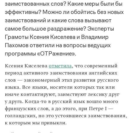
Управление в русском языке
Правила русской орфографии и пунктуации
заимствованных слов? Какие меры были бы
Словари русского языка как государственного
Словарь русских имён
(1956)
эффективны? Можно ли обойтись без новых
Словарь методических терминов
заимствований и какие слова вызывают
Справочники
самое большое раздражение? Эксперты
Грамоты Ксения Киселева и Владимир
Правила русской орфографии и пунктуации
Пахомов ответили на вопросы ведущих
Русский язык. Краткий теоретический курс
для школьников
программы «ОТРажение».
Письмовник
Справочник по пунктуации
Ксения Киселева
отметила
, что современный
Словарь-справочник трудностей
период активного заимствования английских
Справочник по фразеологии
слов — закономерный этап развития русского
Азбучные истины
языка. Все языки, носители которых так или
Словарь-справочник непростые слова
Все справочники портала
иначе контактируют, заимствуют лексику друг
у друга. Когда-то в русский язык вошло много
французских слов, а до этого, при Петре I —
голландских, но это устоявшиеся заимствования,
Журнал
к которым мы привыкли.
Новости и события