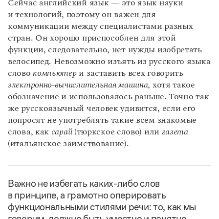
Сейчас английский язык — это язык науки
Статьи
и технологий, поэтому он важен для
Монологи
Интервью
коммуникации между специалистами разных
Лекции и подкасты
стран. Он хорошо приспособлен для этой
Рекомендуем
функции, следовательно, нет нужды изобретать
велосипед. Невозможно изъять из русского языка
слово
компьютер
и заставить всех говорить
Учебник Грамоты
электронно-вычислительная машина
, хотя такое
обозначение и использовалось раньше. Точно так
Правила русского языка: от азов до тонкостей
же русскоязычный человек удивится, если его
Интерактивные упражнения: от простого к сложному
попросят не употреблять такие всем знакомые
Скороговорки
слова, как
сарай
(тюркское слово) или
газета
(итальянское заимствование).
Издательство
Словари
Важно не избегать каких-либо слов
Научпоп
в принципе, а грамотно оперировать
Учебники и справочники
функциональными стилями речи: то, как мы
Все книги
говорим, должно быть уместно и понятно