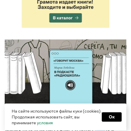
На сайте используются файлы куки (cookies).
«Заморозить» языковые нормы раз и
Продолжая использовать сайт, вы
Ок
навсегда не получится
принимаете
условия
Мария Лебедева рассуждает о роли словарей,