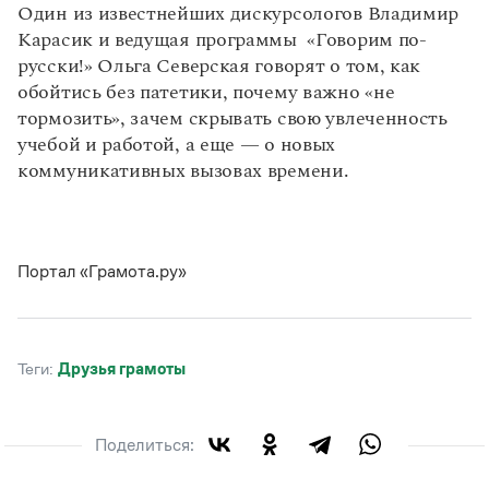
Управление в русском языке
Правила русской орфографии и пунктуации
Один из известнейших дискурсологов Владимир
Словари русского языка как государственного
Словарь русских имён
(1956)
Карасик и ведущая программы «Говорим по-
Словарь методических терминов
русски!» Ольга Северская говорят о том, как
обойтись без патетики, почему важно «не
Справочники
тормозить», зачем скрывать свою увлеченность
учебой и работой, а еще — о новых
Правила русской орфографии и пунктуации
коммуникативных вызовах времени.
Русский язык. Краткий теоретический курс
для школьников
Письмовник
Справочник по пунктуации
Словарь-справочник трудностей
Портал «Грамота.ру»
Справочник по фразеологии
Азбучные истины
Словарь-справочник непростые слова
Все справочники портала
Теги:
друзья грамоты
Журнал
Поделиться:
Новости и события