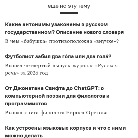
Статьи
еще на эту тему
Монологи
Интервью
Лекции и подкасты
Какие антонимы узаконены в русском
Рекомендуем
государственном? Описание нового словаря
В чем «бабушка» противоположна «внучке»?
Учебник Грамоты
Футболист забил два го́ла или два гола́?
Правила русского языка: от азов до тонкостей
Вышел четвертый выпуск журнала «Русская
Интерактивные упражнения: от простого к сложному
речь» за 2026 год
Скороговорки
От Джонатана Свифта до ChatGPT: о
компьютерной поэзии для филологов и
Издательство
программистов
Вышла книга филолога Бориса Орехова
Словари
Научпоп
Как устроены языковые корпуса и что с ними
Учебники и справочники
Все книги
можно делать