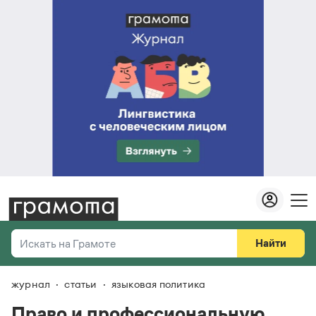
Найти
Искать на Грамоте
журнал
статьи
языковая политика
Везде
Справочная служба
Право и профессиональную