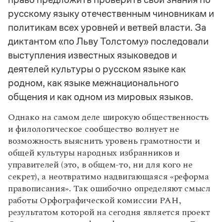
Управление в русском языке
Правила русской орфографии и пунктуации
Словари русского языка как государственного
русскому языку отечественным чиновникам и
Словарь русских имён
(1956)
Словарь методических терминов
политикам всех уровней и ветвей власти. За
диктантом «по Льву Толстому» последовали
Справочники
выступления известных языковедов и
деятелей культуры о русском языке как
Правила русской орфографии и пунктуации
Русский язык. Краткий теоретический курс
родном, как языке межнационального
для школьников
общения и как одном из мировых языков.
Письмовник
Справочник по пунктуации
Однако на самом деле широкую общественность
Словарь-справочник трудностей
Справочник по фразеологии
и филологическое сообщество волнует не
Азбучные истины
возможность выяснить уровень грамотности и
Словарь-справочник непростые слова
общей культуры народных избранников и
Все справочники портала
управителей (это, в общем-то, ни для кого не
секрет), а неотвратимо надвигающаяся «реформа
правописания». Так ошибочно определяют смысл
Журнал
работы Орфографической комиссии РАН,
результатом которой на сегодня является проект
Новости и события