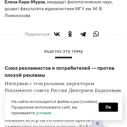
Елена Кара-Мурза
, кандидат филологических наук,
доцент факультета журналистики МГУ им. М. В.
Ломоносова
Поделиться:
еще на эту тему
Союз рекламистов и потребителей — против
плохой рекламы
Интервью с генеральным директором
Рекламного совета России Дмитрием Бадаловым
На сайте используются файлы куки (cookies).
Дореформенная орфография и современная
Продолжая использовать сайт, вы
Ок
реклама
принимаете
условия
Каждый вечер на Ленинском проспекте
зажигается неоновая вывеска «Кафеъ»