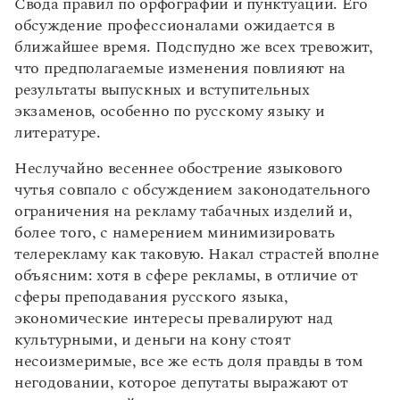
Свода правил по орфографии и пунктуации. Его
Статьи
обсуждение профессионалами ожидается в
Монологи
Интервью
ближайшее время. Подспудно же всех тревожит,
Лекции и подкасты
что предполагаемые изменения повлияют на
Рекомендуем
результаты выпускных и вступительных
экзаменов, особенно по русскому языку и
литературе.
Учебник Грамоты
Неслучайно весеннее обострение языкового
Правила русского языка: от азов до тонкостей
чутья совпало с обсуждением законодательного
Интерактивные упражнения: от простого к сложному
ограничения на рекламу табачных изделий и,
Скороговорки
более того, с намерением минимизировать
телерекламу как таковую. Накал страстей вполне
объясним: хотя в сфере рекламы, в отличие от
Издательство
сферы преподавания русского языка,
экономические интересы превалируют над
Словари
культурными, и деньги на кону стоят
Научпоп
несоизмеримые, все же есть доля правды в том
Учебники и справочники
негодовании, которое депутаты выражают от
Все книги