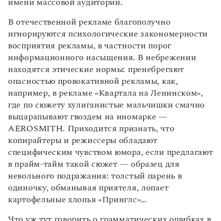
имени массовой аудитории.
В отечественной рекламе благополучно
игнорируются психологические закономерности
восприятия рекламы, в частности порог
информационного насыщения. В небрежении
находятся этические нормы: пренебрегают
опасностью провокативной рекламы, как,
например, в рекламе «Квартала на Ленинском»,
где по сюжету хулиганистые мальчишки смачно
выцарапывают гвоздем на иномарке —
AEROSMITH. Приходится признать, что
копирайтеры и режиссеры обладают
специфическим чувством юмора, если предлагают
в прайм-тайм такой сюжет — образец для
невольного подражания: толстый парень в
одиночку, обманывая приятеля, лопает
картофельные хлопья «Принглс»…
Что уж тут говорить о грамматических ошибках в