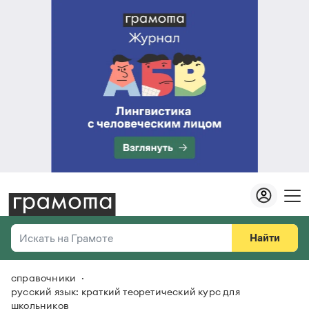
Найти
Искать на Грамоте
справочники
Везде
Справочная служба
русский язык: краткий теоретический курс для
школьников