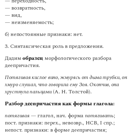
— переходность,
числительных
— возвратность,
Местоимение как часть речи
— вид,
Разряды местоимений по значению
— неизменяемость;
Разряды местоимений по грамматическим
признакам
б) непостоянные признаки: нет.
Грамматические признаки местоимений-
3. Синтаксическая роль в предложении.
существительных
Грамматические признаки местоимений-
Дадим
образец
морфологического разбора
прилагательных
деепричастия.
Морфологический разбор местоимения
Потягивая кислое вино, жмурясь от дыма трубки, он
Наречие
хмуро слушал, что говорила ему Зоя. Окончив, она
Классификация и признаки наречий
хрустнула пальцами
(А. Н. Толстой).
Степени сравнения качественных наречий на -о
Разбор деепричастия как формы глагола:
/ -е
Категория состояния
потягивая
— глагол, нач. форма
потягивать
;
Морфологический разбор наречия
пост. признаки: перех., невозвр., НСВ, I спр.;
непост. признаки: в форме деепричастия;
Глагол