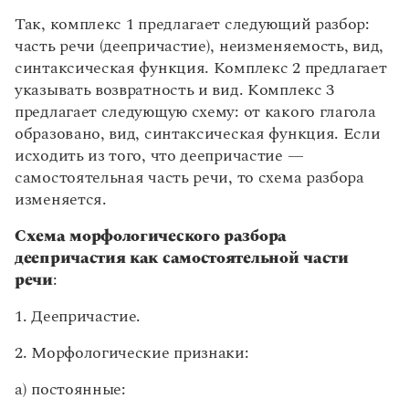
Статьи
Имя прилагательное
Старославянизмы
Так, комплекс 1 предлагает следующий разбор:
Способы образования самостоятельных частей
Монологи
Разряды прилагательных по значению
Интервью
часть речи (деепричастие), неизменяемость, вид,
Фразеологизмы
речи
Лекции и подкасты
Склонение прилагательных
синтаксическая функция. Комплекс 2 предлагает
Образование слов путем перехода из одной
Речь. Текст
Рекомендуем
указывать возвратность и вид. Комплекс 3
Степени сравнения прилагательных
части речи в другую
Стили речи. Жанры речи
предлагает следующую схему: от какого глагола
Полнота / краткость прилагательных
Словообразовательный разбор слова
Научный стиль
образовано, вид, синтаксическая функция. Если
Переход прилагательных из разряда в разряд
Отражение морфемного состава слова и его
Официально-деловой стиль
Учебник Грамоты
исходить из того, что деепричастие —
словообразовательных отношений в словарях
Морфологический разбор прилагательного
Публицистический стиль
самостоятельная часть речи, то схема разбора
Правила русского языка: от азов до тонкостей
Имя числительное
изменяется.
Художественный стиль
Интерактивные упражнения: от простого к сложному
Разряды числительных по значению
Разговорный стиль
Скороговорки
Схема морфологического разбора
Разряды числительных по структуре
Типы речи
деепричастия как самостоятельной части
Грамматические признаки количественных
речи
:
числительных
Издательство
1. Деепричастие.
Грамматические признаки порядковых
числительных
Словари
2. Морфологические признаки:
Научпоп
Морфологический разбор числительного
Учебники и справочники
а) постоянные:
Грамматические признаки местоимений-
Все книги