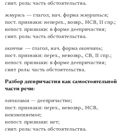
синт. роль: часть обстоятельства.
Неопределенная форма глагола (инфинитив)
Переходность / непереходность глагола
жмурясь
— глагол, нач. форма
жмуриться
;
Возвратность / невозвратность
пост. признаки: неперех., возвр., НСВ, II спр.;
непост. признаки: в форме деепричастия;
Вид как морфологический признак глагола
синт. роль: часть обстоятельства.
Наклонение как морфологический признак
глагола
окончив
— глагол, нач. форма
окончить
;
Время как морфологический признак глагола
пост. признаки: перех., невозвр., СВ, II спр.;
Лицо как морфологический признак глагола.
непост. признаки: в форме деепричастия;
Безличные глаголы
синт роль: часть обстоятельства.
Спряжение
Разбор деепричастия как самостоятельной
Род. Число. Взаимосвязь глагольных категорий
части речи:
Морфологический разбор спрягаемых форм
потягивая
— деепричастие;
глагола и инфинитива
пост. признаки: перех., невозвр., НСВ,
Причастие
неизменяемое;
Зависимость количества причастных форм от
непост. признаки: нет;
переходности и вида глагола
синт. роль: часть обстоятельства.
Действительные причастия