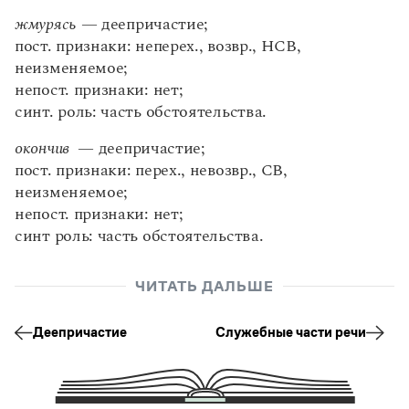
жмурясь
— деепричастие;
Страдательные причастия
пост. признаки: неперех., возвр., НСВ,
Причастия и отглагольные прилагательные
неизменяемое;
Морфологический разбор причастия
непост. признаки: нет;
Деепричастие
синт. роль: часть обстоятельства.
Морфологический разбор деепричастия
окончив
— деепричастие;
Служебные части речи
пост. признаки: перех., невозвр., СВ,
Предлог
неизменяемое;
Союз
непост. признаки: нет;
Частица
синт роль: часть обстоятельства.
Междометие
ЧИТАТЬ ДАЛЬШЕ
Часть 5. Синтаксис. Словосочетание.
Предложение
Деепричастие
Служебные части речи
Словосочетание. Связь слов в словосочетании
Предложение. Предложение как единица