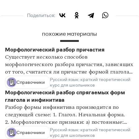
синтаксиса. Классификация предложений по
цели высказывания и интонации
Поделиться:
Члены предложения. Грамматическая основа.
Классификация предложений по количеству
грамматических основ
похожие материалы
Простое предложение. Главные члены
предложения
Морфологический разбор причастия
Особенности согласования сказуемого с
Существует несколько способов
подлежащим. Несогласованное сказуемое
морфологического разбора причастия, зависящих
от того, считается ли причастие формой глагола
Односоставное предложение, выражение
Русский язык: краткий теоретический
или самостоятельной частью речи. Разбирая
главного члена в нем
Справочники
курс для школьников
причастие как форму глагола, логично все
Определенно-личные, неопределенно-личные
Морфологический разбор спрягаемых форм
имеющие отношение именно к причастию
предложения, обобщенно-личные предложения
глагола и инфинитива
признаки описать как непостоянные; таким
Безличные предложения
Разбор формы инфинитива производится по
образом, в непостоянных признаках должны быть
Назывные предложения
следующей схеме: 1. Глагол. Начальная форма.
указаны следующие: в форме причастия,
2. Морфологические признаки: а) постоянные:
Простое предложение. Второстепенные члены
настоящего / прошедшего времени,
Русский язык: краткий теоретический
— переходность, — возвратность, — вид,
предложения
действительного / страдательного залога, полной
Справочники
курс для школьников
— спряжение, б) непостоянные: — в форме
Классификация простых предложений по