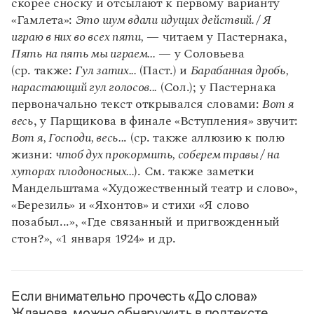
скорее сноску и отсылают к первому варианту
Статьи
«Гамлета»:
Это шум вдали идущих действий. / Я
Монологи
Интервью
играю в них во всех пяти,
— читаем у Пастернака,
Лекции и подкасты
Пять на пять мы играем...
— у Соловьева
Рекомендуем
(ср. также:
Гул затих...
(Паст.) и
Барабанная дробь,
нарастающий гул голосов...
(Сол.); у Пастернака
первоначально текст открывался словами:
Вот я
Учебник Грамоты
весь
, у Парщикова в финале «Вступления» звучит:
Вот я, Господи, весь..
. (ср. также аллюзию к полю
Правила русского языка: от азов до тонкостей
жизни:
чтоб дух прокормить, соберем травы / на
Интерактивные упражнения: от простого к сложному
хуторах плодоносных...
). См. также заметки
Скороговорки
Мандельштама «Художественный театр и слово»,
«Березиль» и «Яхонтов» и стихи «Я слово
позабыл...», «Где связанный и пригвожденный
Издательство
стон?», «1 января 1924» и др.
Словари
Научпоп
Учебники и справочники
Если внимательно прочесть «До слова»
Все книги
Жданова, можно обнаружить в подтексте