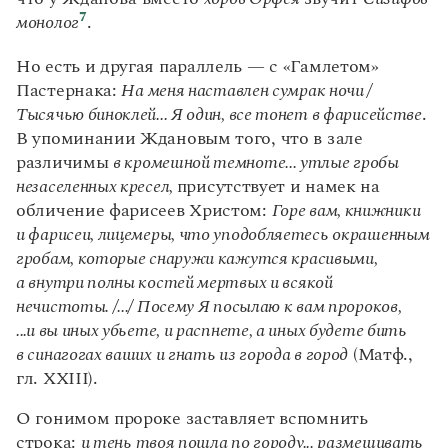
7
монолог
.
Но есть и другая параллель — с «Гамлетом»
Пастернака:
На меня наставлен сумрак ночи /
Тысячью биноклей... Я один, все тонет в фарисействе
.
В упоминании Ждановым того, что в зале
различимы
в кромешной темноте... утлые гробы
незаселенных кресел,
присутствует и намек на
обличение фарисеев Христом:
Горе вам, книжники
и фарисеи, лицемеры, что уподобляетесь окрашенным
гробам, которые снаружи кажутся красивыми,
а внутри полны костей мертвых и всякой
нечистоты. /.../ Посему Я посылаю к вам пророков,
...и вы иных убьете, и распнете, а иных будете бить
в синагогах ваших и гнать из города в город
(Матф.,
гл. XXIII).
О гонимом пророке заставляет вспомнить
строка:
и тень твоя пошла по городу... размешивать