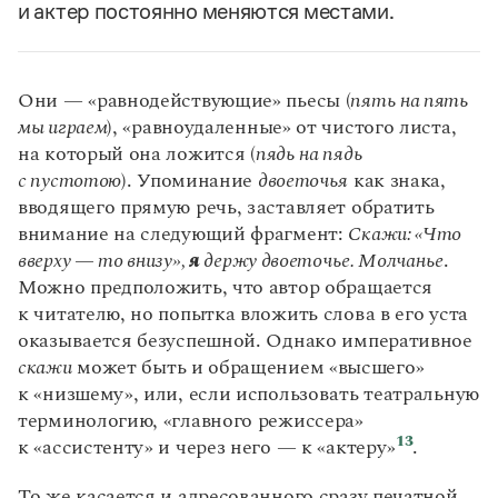
и актер постоянно меняются местами.
Они — «равнодействующие» пьесы (
пять на пять
мы играем
), «равноудаленные» от чистого листа,
на который она ложится (
пядь на пядь
с пустотою
). Упоминание
двоеточья
как знака,
вводящего прямую речь, заставляет обратить
внимание на следующий фрагмент:
Скажи: «Что
вверху — то внизу»,
я
держу двоеточье. Молчанье
.
Можно предположить, что автор обращается
к читателю, но попытка вложить слова в его уста
оказывается безуспешной. Однако императивное
скажи
может быть и обращением «высшего»
к «низшему», или, если использовать театральную
терминологию, «главного режиссера»
13
к «ассистенту» и через него — к «актеру»
.
То же касается и адресованного сразу печатной