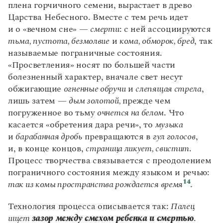
плена горчичного семени, вырастает в древо
Царства Небесного. Вместе с тем речь идет
и о «вечном сне» —
смерти
: с ней ассоциируются
тьма, пустота, безмолвие
и
кома, обморок, бред
, так
называемые пограничные состояния.
«Просветления» носят по большей части
болезненный характер, вначале свет несут
обжигающие
огненные обручи
и
слепящая стрела
,
лишь затем —
дым золотой,
прежде чем
погруженное во тьму
очнется на белом
. Что
касается «обретения дара речи», то
музыка
и
барабанная дробь
превращаются в
гул голосов
,
и, в конце концов,
страница ликует, свистит
.
Процесс творчества связывается с преодолением
пограничного состояния между языком и речью:
14
так из комы пространства рождается время
.
Технология процесса описывается так:
Палец
ищет
зазор между смехом ребенка и смертью
.