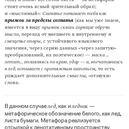
стоит очень ясный зрительный образ);
и «мыслимый»:
Сознанье понимает тебя как
прыжок за пределы сознанья
(как мы уже знаем,
имеется в виду
прыжок сквозь горящие обручи
мысли
, переход от внешнего к внутреннему и
смещенье опоры
, с устойчивого языкового
значения, через серию данных «через запятую»
преобразований, на поэтическое) —
маска ...
летит.., оплавляясь по краю, удар — и, впечатавшись
в лед, остывает с протяжным шипеньем
, то есть
рождает дополнительные смыслы, «отзвуки»
слова.
В данном случае
, как и
—
лед
ледник
метафорическое обозначение белого, как лед,
листа бумаги. Метафора реализуется
отсылкой к денотативному пространству,