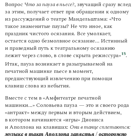
Вопрос
Что за пауза в пьесе?
, звучащий сразу вслед
за этим, получает ответ при обращении к одному
из рассуждений о театре Мандельштама: «Что
такое знаменитые паузы? Не что иное, как
праздник чистого осязания. Все умолкает,
остается одно безмолвное осязание... Истинный
и праведный путь к театральному осязанию
15
лежит через слово, в слове скрыта режиссура»
.
Итак, пауза возникает в разыгрываемой на
печатной машинке пьесе в момент,
предшествующий извлечению при помощи
клавиш слова из небытия.
Вместе с тем в «Амфитеатре печатной
машинки...» Соловьева пауза — это и своего рода
«антракт» между первым и вторым действием,
в котором начинаются «игры» Диониса
и Аполлона на клавишах:
Они в танце сплетаются:
музыке в такт Аполлона запястья / осторожно