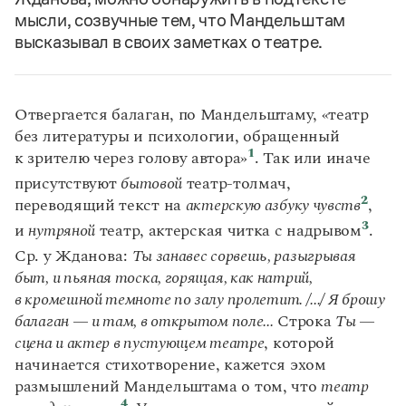
мысли, созвучные тем, что Мандельштам
высказывал в своих заметках о театре.
Отвергается балаган, по Мандельштаму, «театр
без литературы и психологии, обращенный
1
к зрителю через голову автора»
. Так или иначе
присутствуют
бытовой
театр-толмач,
2
переводящий текст на
актерскую азбуку чувств
,
3
и
нутряной
театр, актерская читка с надрывом
.
Ср. у Жданова:
Ты занавес сорвешь, разыгрывая
быт, и пьяная тоска, горящая, как натрий,
в кромешной темноте по залу пролетит. /.../ Я брошу
балаган — и там, в открытом поле...
Строка
Ты —
сцена и актер в пустующем театре
, которой
начинается стихотворение, кажется эхом
размышлений Мандельштама о том, что
театр
4