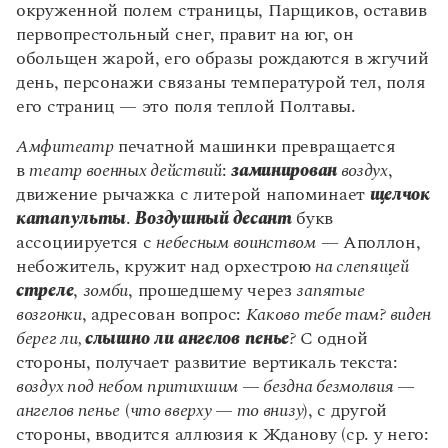
окруженной полем страницы, Парщиков, оставив
первопрестольный снег, правит на юг, он
обольщен жарой, его образы рождаются в жгучий
день, персонажи связаны температурой тел, поля
его страниц — это поля теплой Полтавы.
Амфитеатр
печатной машинки превращается
в
театр военных действий
:
заминирован
воздух
,
движение рычажка с литерой напоминает
щелчок
катапульты
.
Воздушный десант
букв
ассоциируется с
небесным воинством
— Аполлон,
небожитель, кружит над орхестрою
на слепящей
стреле
,
зомби
, прошедшему через
запятые
возгонки
, адресован вопрос:
Каково тебе там? виден
берег ли,
слышно ли ангелов пенье
?
С одной
стороны, получает развитие вертикаль текста:
воздух под небом притихшим — бездна безмолвия —
ангелов пенье
(
что вверху — то внизу
), с другой
стороны, вводится аллюзия к Жданову (ср. у него: