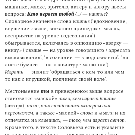
машинке, маске, зрителю, актеру и автору пьесы
вопроса:
Кто играет тобой
/.../ — наитье?
Словарное значение слова
наитье
(‘вдохновение,
внушение свыше, внезапно пришедшая мысль,
восприятие на уровне подсознания’)
обыгрывается, включаясь в оппозицию «вверху —
внизу» (‘свыше — на уровне говорящего / адресата
высказывания’, ‘в сознании — в подсознании’, ‘на
листе бумаги — на клавиатуре машинки’).
Играть
— значит ‘обращаться с кем-то или чем-
то как с игрушкой, подчиняя своей воле’.
Местоимение
ты
в приведенном выше вопросе
становится «маской»
того, кем играет наитье
(автора),
того, кто становится актером или
персонажем,
а также «маской»
слова
и
мысли
и их
отпечатка на
клавишах, — того, чем играет автор
.
Кроме того, в тексте Соловьева есть и указание
на «человека вообще» — носителя языка (это