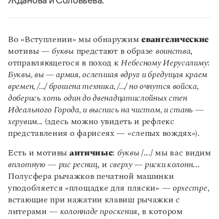
Жданова и Соловьева.
Во «Вступлении» мы обнаружим
евангелические
мотивы —​​​​​​​
буквы
предстают в образе
воинства
,
отправляющегося в поход к
Небесному Иерусалиму
:
Буквы, вы — армия, ослепшая вдруг и бредущая краем
времен, /.../ брошена техника, /.../ но очнутся войска,
доберись хоть один до двенадцатислойных стен
Идеального Города, и выспись на чистом, и стань —
херувим...
(здесь можно увидеть и рефлекс
представления о фарисеях — «слепых вождях»).
Есть и мотивы
античные
:
буквы
/.../ мы вас видим
вплотную
—​​​​​​​
рис ресниц
, и
сверху — риски колонн
...
Полусфера рычажков печатной машинки
уподобляется «площадке для пляски» —
орхестре
,
встающие при нажатии клавиш рычажки с
литерами —
колоннаде проскения
, в котором