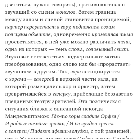
двигаться, нужно говорить), противопоставлен
звучащий со сцены
монолог
. Затем граница
между залом и сценой становится проницаемой,
партер перерастает в гору, подножием своим
полсцены обхватив
, одновременно
кромешная тьма
просветляется, в ней уже можно различить
тени
,
одна из которых — тень слова,
соловьиный свист
.
Звуковые соответствия подчеркивают мотив
преобразования, одно слово как бы «прорастает»
звучанием в другом. Так,
гора
ассоциируется
с
хорами — галереей
в верхней части зала, на
которой размещались хор и оркестр, затем
превратившейся в
галерку
, прибежище беззаветно
преданных театру зрителей. Эта поэтическая
ситуация близка к описанной некогда
Мандельштамом:
Где-то хоры сладкие Орфея /
И родные темные зрачки, / И на грядки кресел
с галереи / Падают афиши-голубки
, с той разницей,
что у Жданова вместо
хоров Орфея
звучит
Сизифов