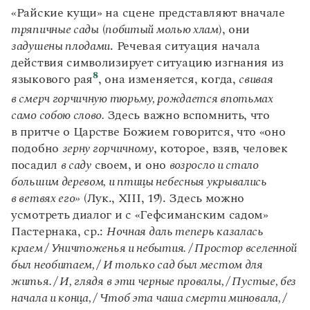
«Райские кущи» на сцене представляют вначале
тряпичные сады
(
побитый молью хлам
), они
задушены плодами
. Речевая ситуация начала
действия символизирует ситуацию изгнания из
8
языкового рая
, она изменяется, когда,
свивая
в смерч горчичную тюрьму, рождается впотьмах
само собою слово.
Здесь важно вспомнить, что
в притче о Царстве Божием говорится, что «оно
подобно
зерну горчичному
, которое, взяв, человек
посадил
в саду
своем, и оно
возросло и стало
большим деревом, и птицы небесныя укрывались
в ветвях его»
(Лук., XIII, 19). Здесь можно
усмотреть диалог и с «Гефсиманским садом»
Пастернака, ср.:
Ночная даль теперь казалась
краем / Уничтоженья и небытия. / Простор вселенной
был необитаем, / И только сад был местом для
житья. / И, глядя в эти черные провалы, / Пустые, без
начала и конца, / Чтоб эта чаша смерти миновала, /