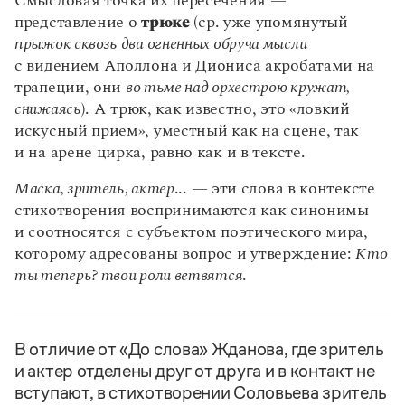
Смысловая точка их пересечения —
представление о
трюке
(ср. уже упомянутый
прыжок сквозь два огненных обруча мысли
с видением Аполлона и Диониса акробатами на
трапеции, они
во тьме над орхестрою кружат,
снижаясь
). А трюк, как известно, это «ловкий
искусный прием», уместный как на сцене, так
и на арене цирка, равно как и в тексте.
Маска, зритель, актер
... — эти слова в контексте
стихотворения воспринимаются как синонимы
и соотносятся с субъектом поэтического мира,
которому адресованы вопрос и утверждение:
Кто
ты теперь? твои роли ветвятся
.
В отличие от «До слова» Жданова, где зритель
и актер отделены друг от друга и в контакт не
вступают, в стихотворении Соловьева зритель