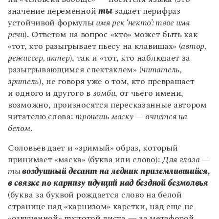
значение переменной
ты
задает перифраз
устойчивой формулы
имя рек ‘некто’: твое имя
речи
). Ответом на вопрос «кто» может быть как
«тот, кто разыгрывает пьесу на клавишах» (
автор,
режиссер, актер
), так и «тот, кто наблюдает за
разыгрывающимся спектаклем» (
читатель,
зритель
), не говоря уже о том, кто превращает
и одного и другого в
зомби
, от чьего имени,
возможно, произносятся пересказанные автором
читателю слова:
тронешь маску — очнется на
белом
.
Соловьев дает и «зримый» образ, который
принимает «маска» (буква или слово):
Для глаза —
ты
воздушный десант на ледник приземлившийся,
в связке по карнизу идущий над бездной безмолвья
(буква за буквой рождается слово на белой
странице над «карнизом» каретки, над еще не
«озвученной» пустотой листа — за метафорой