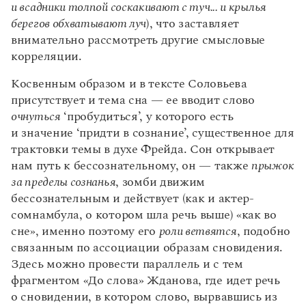
и всадники толпой соскакивают с туч... и крылья
берегов обхватывают луч
), что заставляет
внимательно рассмотреть другие смысловые
корреляции.
Косвенным образом и в тексте Соловьева
присутствует и тема сна — ее вводит слово
очнуться
‘пробудиться’, у которого есть
и значение ‘придти в сознание’, существенное для
трактовки темы в духе Фрейда. Сон открывает
нам путь к бессознательному, он — также
прыжок
за пределы сознанья
, зомби движим
бессознательным и действует (как и актер-
сомнамбула, о котором шла речь выше) «как во
сне», именно поэтому его
роли ветвятся
, подобно
связанным по ассоциации образам сновидения.
Здесь можно провести параллель и с тем
фрагментом «До слова» Жданова, где идет речь
о сновидении, в котором слово, вырвавшись из