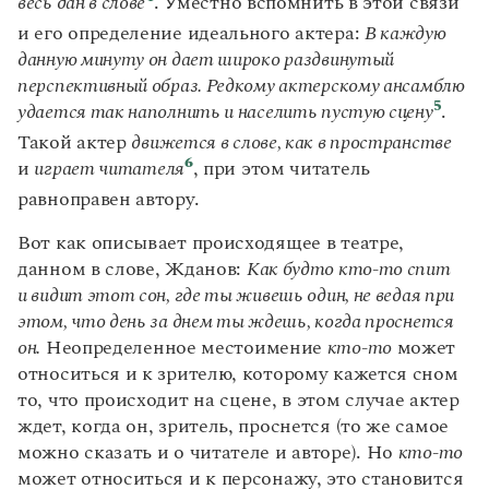
весь дан в слове
. Уместно вспомнить в этой связи
и его определение идеального актера:
В каждую
данную минуту он дает широко раздвинутый
перспективный образ. Редкому актерскому ансамблю
5
удается так наполнить и населить пустую сцену
.
Такой актер
движется в слове, как в пространстве
6
и
играет читателя
, при этом читатель
равноправен автору.
Вот как описывает происходящее в театре,
данном в слове, Жданов:
Как будто кто-то спит
и видит этот сон, где ты живешь один, не ведая при
этом, что день за днем ты ждешь, когда проснется
он.
Неопределенное местоимение
кто-то
может
относиться и к зрителю, которому кажется сном
то, что происходит на сцене, в этом случае актер
ждет, когда он, зритель, проснется (то же самое
можно сказать и о читателе и авторе). Но
кто-то
может относиться и к персонажу, это становится