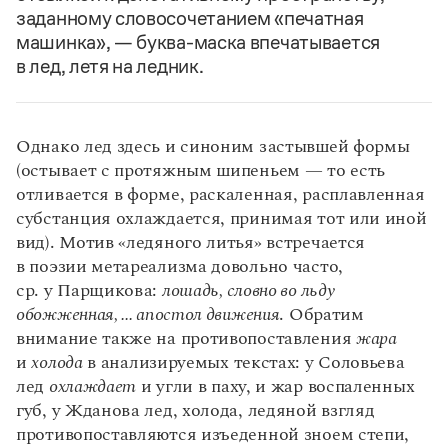
заданному словосочетанием «печатная
машинка», — буква-маска впечатывается
в лед, летя на ледник.
Однако лед здесь и синоним застывшей формы
(остывает с протяжным шипеньем — то есть
отливается в форме, раскаленная, расплавленная
субстанция охлаждается, принимая тот или иной
вид). Мотив «ледяного литья» встречается
в поэзии метареализма довольно часто,
ср. у Парщикова:
лошадь, словно во льду
обожженная, ... апостол движения
. Обратим
внимание также на противопоставления
жара
и
холода
в анализируемых текстах: у Соловьева
лед
охлаждает
и угли в паху, и жар воспаленных
губ, у Жданова лед, холода, ледяной взгляд
противопоставляются изъеденной зноем степи,