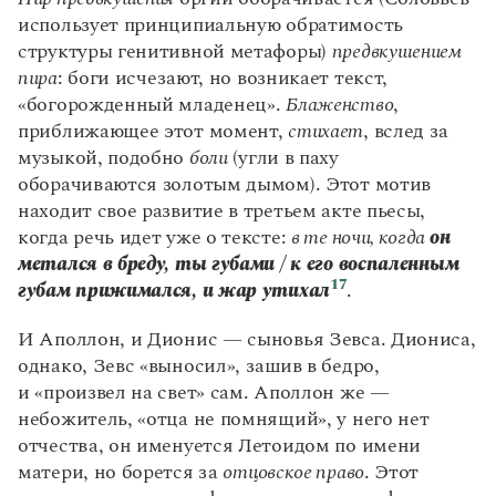
использует принципиальную обратимость
структуры генитивной метафоры)
предвкушением
пира
: боги исчезают, но возникает текст,
«богорожденный младенец».
Блаженство
,
приближающее этот момент,
стихает
, вслед за
музыкой, подобно
боли
(угли в паху
оборачиваются золотым дымом). Этот мотив
находит свое развитие в третьем акте пьесы,
когда речь идет уже о тексте:
в те ночи, когда
он
метался в бреду, ты губами / к его воспаленным
17
губам прижимался, и жар утихал
.
И Аполлон, и Дионис — сыновья Зевса. Диониса,
однако, Зевс «выносил», зашив в бедро,
и «произвел на свет» сам. Аполлон же —
небожитель, «отца не помнящий», у него нет
отчества, он именуется Летоидом по имени
матери, но борется за
отцовское право
. Этот