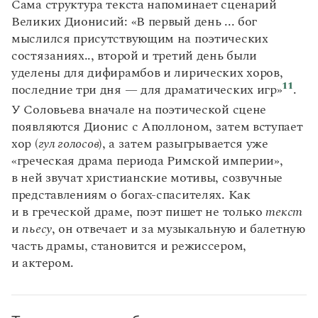
Сама структура текста напоминает сценарий
Великих Дионисий: «В первый день ... бог
мыслился присутствующим на поэтических
состязаниях.., второй и третий день были
уделены для дифирамбов и лирических хоров,
11
последние три дня — для драматических игр»
.
У Соловьева вначале на поэтической сцене
появляются Дионис с Аполлоном, затем вступает
хор (
гул голосов
), а затем разыгрывается уже
«греческая драма периода Римской империи»,
в ней звучат христианские мотивы, созвучные
представлениям о богах-спасителях. Как
и в греческой драме, поэт пишет не только
текст
и
пьесу
, он отвечает и за музыкальную и балетную
часть драмы, становится и режиссером,
и актером.