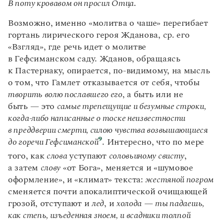
В поту кровавом он просил Отца
.
Возможно, именно «молитва о чаше» перегибает
гортань лирического героя Жданова, ср. его
«Взгляд», где речь идет о молитве
в Гефсиманском саду. Жданов, обращаясь
к Пастернаку, опирается, по-видимому, на мысль
о том, что Гамлет отказывается от себя, чтобы
творить волю пославшего его
, а быть или не
быть — это
самые трепещущие и безумные строки,
когда-либо написанные о тоске неизвестности
в преддверии смерти, силою чувства возвышающиеся
9
до горечи Гефсиманской
. Интересно, что по мере
того, как
слова
уступают
соловьиному свисту
,
а затем
слову
«от Бога», меняется и «шумовое
оформление», и «климат» текста:
жестяной погром
сменяется почти апокалиптической очищающей
грозой, отступают и
лед
, и
холода
—
ты падаешь,
как степь, изъеденная зноем,
и всадники толпой