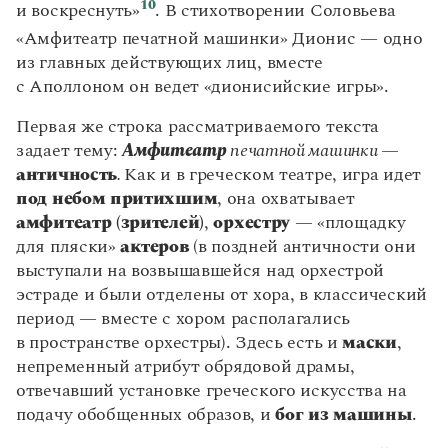
10
и воскреснуть»
. В стихотворении Соловьева
«Амфитеатр печатной машинки» Дионис — одно
из главных действующих лиц, вместе
с Аполлоном он ведет «дионисийские игры».
Первая же строка рассматриваемого текста
задает тему:
Амфитеатр
печатной машинки —
античность
.
Как и в греческом театре, игра идет
под небом притихшим
, она охватывает
амфитеатр (зрителей)
,
орхестру
— «площадку
для пляски»
актеров
(в поздней античности они
выступали на возвышавшейся над орхестрой
эстраде и были отделены от хора, в классический
период — вместе с хором располагались
в пространстве орхестры). Здесь есть и
маски
,
непременный атрибут обрядовой драмы,
отвечавший установке греческого искусства на
подачу обобщенных образов, и
бог из машины
.