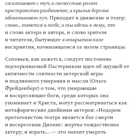
соскакивают с туч, и свежестью разят
пространство раздвижное, и крылья берегов
обхватывают луч
. Приходит в движение и театр:
слово... тянется к тебе, и ты идешь к нему
, это
и слово актера и автора, и слово зрителя
и читателя, бытующее
в открытом поле
восприятия, начинающемся за полем страницы.
Соловьев, как кажется, следует постоянно
подчеркиваемой Пастернаком идее об идущей от
античности слитности актерской игры
и подлинного умирания и мысли (Ольга
Фрейденберг) о том, что умирающие
и воскресающие боги, среди которых она
упоминает и Христа, могут рассматриваться как
метафорические двойники актеров: «Недаром
протагонистом театра является бог смерти
и воскресения Дионис: жертва тождественна
актеру; и играть... — это значит умереть