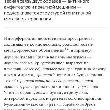
Тесная связь двух образов — античного
амфитеатра и печатной машинки —
подчеркивается структурой генитивной
метафоры-сравнения.
Интерференция денотативных пространств,
заданных ее компонентами, рождает новые
12
метафорические обозначения
, например:
актеры
‘пальцы’ (
пять на пять мы играем —
актеры слепые
, ср. устойчивое выражение:
печатать вслепую
),
занавес пальцев
‘граница между
двумя мирами’,
зрители
‘читатели / буквы, слова,
текст’ (
зрители есть, но их нет; текст... в роли
зрителя
),
ряды
‘ряды строк и клавиш’,
орхестра
‘чистая строка’,
маска
'буква', атрибут как
актерской игры, так и зрительского восприятия
(«узнавания» маски);
музыка, барабанная дробь,