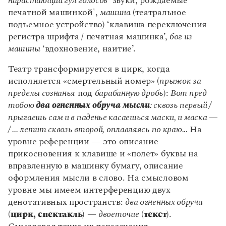
нарастающий гул голосов
'звуки, рождаемые
печатной машинкой',
машина
(театральное
подъемное устройство) ‘клавиша переключения
регистра шрифта / печатная машинка’,
бог из
машины
‘вдохновение, наитие’.
Театр трансформируется в цирк, когда
исполняется «смертельный номер» (
прыжок за
пределы сознанья
под
барабанную дробь
):
Вот пред
тобою
два огненных обруча мысли
: сквозь первый /
прыгаешь сам и в паденье касаешься маски, и маска —
/ ... летит сквозь второй, оплавляясь по краю...
На
уровне референции — это описание
прикосновения к клавише и «полет» буквы на
вправленную в машинку бумагу, описание
оформления мысли в слово. На смысловом
уровне мы имеем интерференцию двух
денотативных пространств:
два огненных обруча
(
цирк, спектакль
) —
двоеточие
(
текст
).