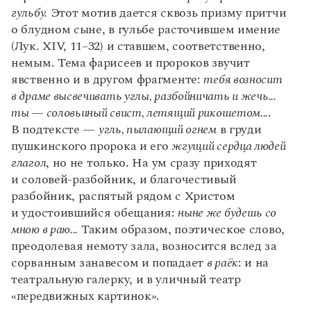
гульбу.
Этот мотив дается сквозь призму притчи
о блудном сыне, в гульбе расточившем имение
(Лук. XIV, 11–32) и ставшем, соответственно,
немым. Тема фарисеев и пророков звучит
явственно и в другом фрагменте:
тебя возносит
в драме высвечивать углы, разбойничать и жечь...
ты — соловьиный свист, летящий рикошетом...
.
В подтексте —
угль, пылающий огнем
в груди
пушкинского пророка и его
жгущий сердца людей
глагол
, но не только. На ум сразу приходят
и соловей-разбойник, и благочестивый
разбойник, распятый рядом с Христом
и удостоившийся обещания:
ныне же будешь со
мною в раю...
Таким образом, поэтическое слово,
преодолевая немоту зала, возносится вслед за
сорванным занавесом и попадает
в раёк
: и на
театральную галерку, и в уличный театр
«передвижных картинок».