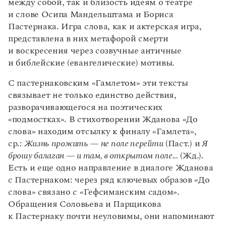
Управление в русском языке
Правила русской орфографии и пунктуации
между собой, так и близость идеям о театре
Словари русского языка как государственного
Словарь русских имён
(1956)
и слове Осипа Мандельштама и Бориса
Словарь методических терминов
Пастернака. Игра слова, как и актерская игра,
представлена в них метафорой смерти
Справочники
и воскресения через созвучные античные
и библейские (евангелические) мотивы.
Правила русской орфографии и пунктуации
Русский язык. Краткий теоретический курс
С пастернаковским «Гамлетом» эти тексты
для школьников
связывает не только единство действия,
Письмовник
разворачивающегося на поэтических
Справочник по пунктуации
«подмостках». В стихотворении Жданова «До
Словарь-справочник трудностей
Справочник по фразеологии
слова» находим отсылку к финалу «Гамлета»,
Азбучные истины
ср.:
Жизнь прожить — не поле перейти
(Паст.) и
Я
Словарь-справочник непростые слова
брошу балаган — и там, в открытом поле...
(Жд.).
Все справочники портала
Есть и еще одно направление в диалоге Жданова
с Пастернаком: через ряд ключевых образов «До
слова» связано с «Гефсиманским садом».
Журнал
Обращения Соловьева и Парщикова
к Пастернаку почти неуловимы, они напоминают
Новости и события