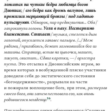
ложатся на чуткие бедра любимца богов
Диониса; / его бедра как дрожь валунов, лишь
прожилки мерцающей бронзы / под ладонью
пульсируют
. Обморок, пир предвкушения... Оба /
запрокинули головы.
Угли в паху. Нестерпимо
блаженство. Стихает
/ музыка, стелется дым
золотой, опускается занавес пальцев
.
/.../ Меж
рядами, / пригибаясь, бежит зазевавшийся бог из
машины. Страница, встав на цыпочки, машет,
ликует, свистит... Сдвиг каретки, — / орхестра
пуста
. Это отсылка к Дионисийским играм, во
время которых в возбужденной пляске участники
доводили себя до экстатического состояния
«богоодержимости», разрывали на части
и пожирали воплощение бога, при этом,
растерзав
своего бога, они затем пестовали его, как вновь
16
родившегося младенца
.
Пир предвкушения
оргии оборачивается (Соловьев