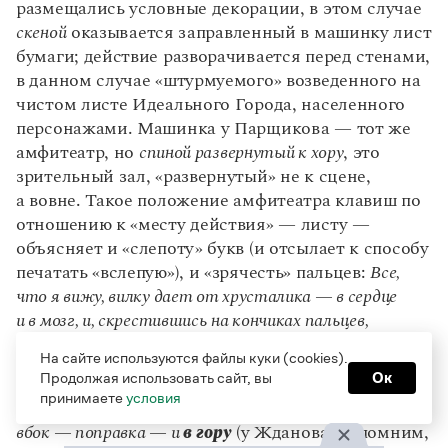
размещались условные декорации, в этом случае
скеной
оказывается заправленный в машинку лист
бумаги; действие разворачивается перед стенами,
в данном случае «штурмуемого» возведенного на
чистом листе Идеального Города, населенного
персонажами. Машинка у Парщикова — тот же
амфитеатр, но
спиной развернутый к хору
, это
зрительный зал, «развернутый» не к сцене,
а вовне. Такое положение амфитеатра клавиш по
отношению к «месту действия» — листу —
объясняет и «слепоту» букв (и отсылает к способу
печатать «вслепую»), и «зрячесть» пальцев:​​​​​​​
Все,
что я вижу, вилку дает от хрусталика — в сердце
и в мозг, и, скрестившись на кончиках пальцев,
ссыпается в лязг машинописи..
На сайте используются файлы куки (cookies).
Продолжая использовать сайт, вы
Ок
Есть и указание на то, что труд поэта — вовсе не
принимаете
условия
«сизифов»:
лист
идет,
как лавина бы
— вспять,
вбок — поправка — и
в гору
(у Жданова, напомним,