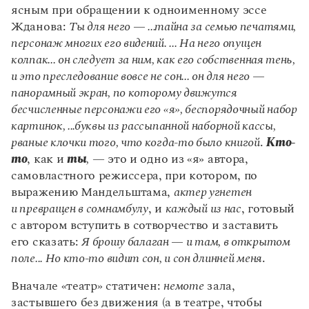
ясным при обращении к одноименному эссе
Жданова:
Ты для него — ...тайна за семью печатями,
персонаж многих его видений. ... На него опущен
колпак... он следует за ним, как его собственная тень,
и это преследование вовсе не сон... он для него —
панорамный экран, по которому движутся
бесчисленные персонажи его «я», беспорядочный набор
картинок, ...буквы из рассыпанной наборной кассы,
рваные клочки того, что когда-то было книгой
.
Кто-
то
, как и
ты
,
— это и одно из «я» автора,
самовластного режиссера, при котором, по
выражению Мандельштама,
актер угнетен
и превращен в сомнамбулу
, и
каждый из нас
, готовый
с автором вступить в сотворчество и заставить
его сказать:
Я брошу балаган — и там, в открытом
поле... Но кто-то видит сон, и сон длинней меня
.
Вначале «театр» статичен:
немоте
зала,
застывшего без движения (а в театре, чтобы