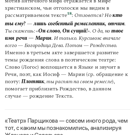
мотив античного мифа отражается в мифе
христианском, чьи отголоски мы видим в
18
рассматриваемом тексте
:
Отзовется? Но
кто
ты ему?
—
лишь согбенный ремесленник, отчим
.
Ты скажешь: «​​​​​​​
Он слово, Он сущий!
». О да, но
твое
имя речи — Мария
. И только. Курсивом: вначале
всего — Богородица Дева. Потом — Рождество.
Именно в третьем акте завершается развитие
темы рождения слова в поэтическом театре:
Слово (Логос) воплощается в Языке и звучит в
Речи, поэт, как Иосиф — Марии (ср. обращение к
поэту:
Плотник
, ты распят на своем ремесле
),
помогает приблизить Рождество, в данном
случае — рождение Текста.
«Театр» Парщикова — совсем иного рода, чем
тот, с каким мы познакомились, анализируя