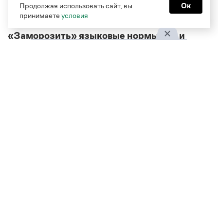
Продолжая использовать сайт, вы
Ок
принимаете
условия
«Заморозить» языковые нормы раз и
навсегда не получится
Мария Лебедева рассуждает о роли словарей,
языке подростков и нейросетях
рекомендуем