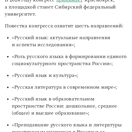
В 2024 году конгресс
принимает
Красноярск,
Управление в русском языке
Правила русской орфографии и пунктуации
Словари русского языка как государственного
а площадкой станет Сибирский федеральный
Словарь русских имён
(1956)
университет.
Словарь методических терминов
Повестка конгресса охватит шесть направлений:
Справочники
«Русский язык: актуальные направления
Правила русской орфографии и пунктуации
и аспекты исследования»;
Русский язык. Краткий теоретический курс
для школьников
«Роль русского языка в формировании единого
Письмовник
социокультурного пространства России»;
Справочник по пунктуации
Словарь-справочник трудностей
«Русский язык и культура»;
Справочник по фразеологии
Азбучные истины
«Русская литература в современном мире»;
Словарь-справочник непростые слова
Все справочники портала
«Русский язык в образовательном
пространстве России: дошкольное, среднее
(общее) и высшее образование»;
Журнал
«Преподавание русского языка и литературы
Новости и события