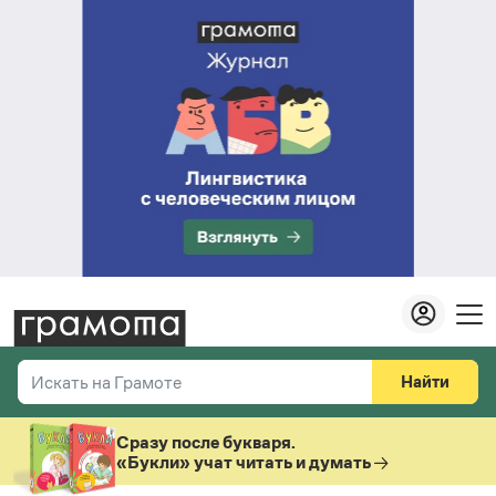
Найти
Искать на Грамоте
Везде
Справочная служба