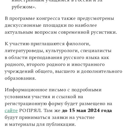
иностранным учащимся в России и за
Статьи
рубежом».
Монологи
Интервью
В программе конгресса также предусмотрены
Лекции и подкасты
дискуссионные площадки по наиболее
Рекомендуем
актуальным вопросам современной русистики.
К участию приглашаются филологи,
Учебник Грамоты
литературоведы, культурологи, специалисты
в области преподавания русского языка как
Правила русского языка: от азов до тонкостей
родного, второго родного и иностранного
Интерактивные упражнения: от простого к сложному
учреждений общего, высшего и дополнительного
Скороговорки
образования.
Информационное письмо с подробными
Издательство
условиями участия и ссылкой на
регистрационную форму будет размещено на
Словари
сайте
РОПРЯЛ. Там же
до 15 мая 2024 года
Научпоп
будут приниматься заявки на участие
Учебники и справочники
и материалы для публикации.
Все книги