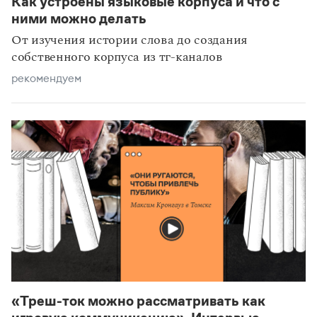
Как устроены языковые корпуса и что с
статьи
технологии
ними можно делать
От изучения истории слова до создания
собственного корпуса из тг-каналов
рекомендуем
«Треш-ток можно рассматривать как