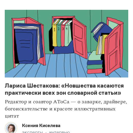
Лариса Шестакова: «Новшества касаются
статьи
наследие
практически всех зон словарной статьи»
Редактор и соавтор АТоСа — о заварке, драйвере,
богоискательстве и красоте иллюстративных
цитат
Ксения Киселева
эксперты
интервью