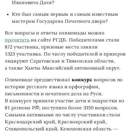
Ивановича Даля?
Статьи
Монологи
Кто был самым первым и самым известным
Интервью
Лекции и подкасты
мастером Государева Печатного двора?
Рекомендуем
Все вопросы и ответы олимпиады можно
прочитать
на сайте РГДБ. Победителями стали
872 участника, призовые места заняли
Учебник Грамоты
1323 участника. По числу победителей и призеров
лидируют Саратовская и Тюменская области,
Правила русского языка: от азов до тонкостей
Интерактивные упражнения: от простого к сложному
а также Ханты-Мансийский автономный округ.
Скороговорки
Олимпиаде предшествовал
конкурс
вопросов по
истории русского языка и орфографии,
письменности и печатного дела на Руси.
Издательство
В конкурсе приняли участие дети и подростки из
81 региона РФ, поступило более 3350 вопросов.
Словари
Научпоп
Самыми активными по числу участников стали
Учебники и справочники
Краснодарский край, Красноярский край,
Все книги
Ставропольский край, Кемеровская область —