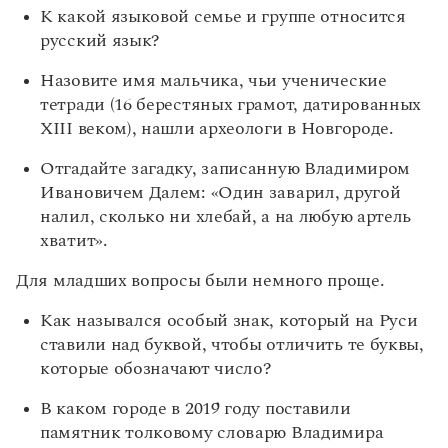
Управление в русском языке
Правила русской орфографии и пунктуации
Словари русского языка как государственного
К какой языковой семье и группе относится
Словарь русских имён
(1956)
русский язык?
Словарь методических терминов
Назовите имя мальчика, чьи ученические
Справочники
тетради (16 берестяных грамот, датированных
XIII веком), нашли археологи в Новгороде.
Правила русской орфографии и пунктуации
Русский язык. Краткий теоретический курс
Отгадайте загадку, записанную Владимиром
для школьников
Ивановичем Далем: «Один заварил, другой
Письмовник
налил, сколько ни хлебай, а на любую артель
Справочник по пунктуации
Словарь-справочник трудностей
хватит».
Справочник по фразеологии
Азбучные истины
Для младших вопросы были немного проще.
Словарь-справочник непростые слова
Все справочники портала
Как назывался особый знак, который на Руси
ставили над буквой, чтобы отличить те буквы,
которые обозначают число?
Журнал
В каком городе в 2019 году поставили
памятник толковому словарю Владимира
Новости и события