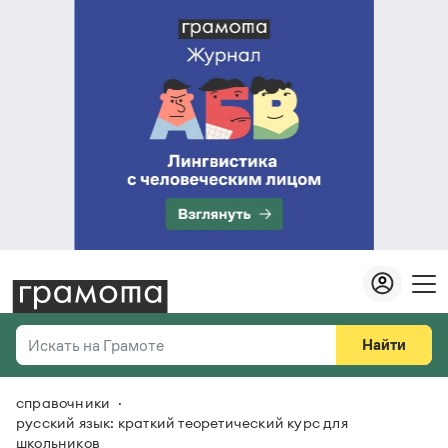
Найти
Искать на Грамоте
справочники
Везде
Справочная служба
русский язык: краткий теоретический курс для
школьников