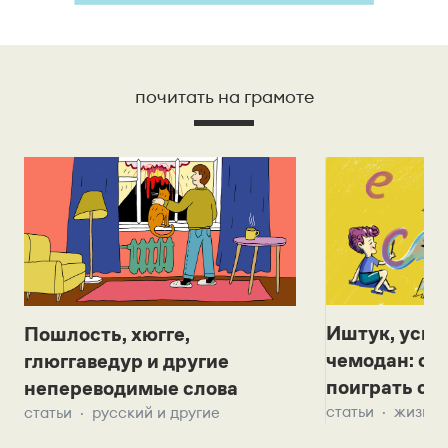
Морфологический разбор деепричастия
Служебные части речи
Предлог
почитать на грамоте
Союз
Частица
Междометие
Иштук, уськ
Пошлость, хюгге,
чемодан: се
глюггаведур и другие
поиграть с д
непереводимые слова
статьи
жизнь 
статьи
русский и другие