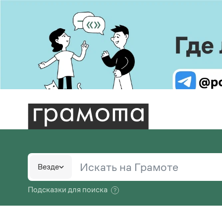
Пра
Бо
В. В.
С.
Словари
Русс
Ру
Везде
шко
В.
Большой орфоэпический словарь русского языка
Ру
Е. И
Подсказки для поиска
Большой толковый словарь русских глаголов
Пис
М.
Большой толковый словарь русских
Сл
Реда
существительных
Спр
Ф.
Большой толковый словарь русского языка