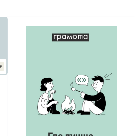
Рекомендуем
Учебник Грамоты
Правила русского языка: от азов до тонкостей
Интерактивные упражнения: от простого к
сложному
Скороговорки
Издательство
Словари
Научпоп
Учебники и справочники
Все книги