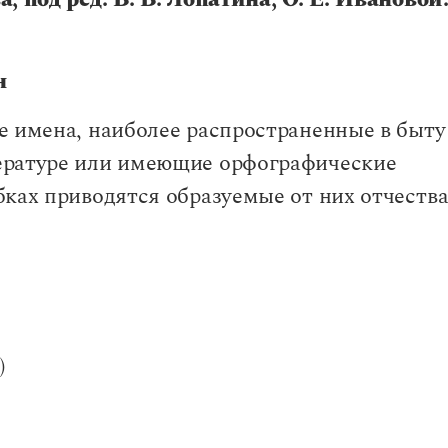
; под ред. В. В. Лопатина, О. Е. Ивановой
ции)
?
)
н
зуемого
ее»?
е имена, наиболее распространенные в быту
атиницей?
мен существительных
ературе или имеющие орфографические
енность существительных
ках приводятся образуемые от них отчества
бственных наименованиях
бревиатурных названиях
)
вания