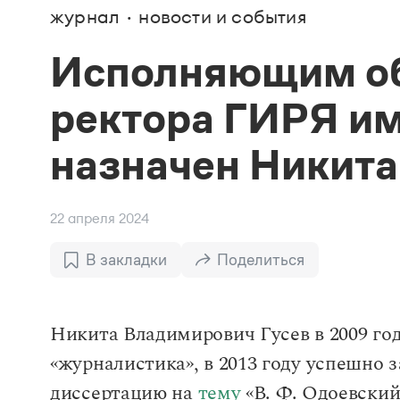
В. М
журнал
новости и события
Большой универсальный словарь русского языка
Спр
Сл
Русский орфографический словарь
Реда
Русское словесное ударение
Исполняющим о
Современный словарь иностранных слов
Вс
Все
Словарь антонимов
ректора ГИРЯ им
Словарь методических терминов
Словарь русских имён
Словарь синонимов
назначен Никита
Словарь собственных имён
Словарь трудностей русского языка
Управление в русском языке
Словари русского языка как государственного
22 апреля 2024
В закладки
Поделиться
Никита Владимирович Гусев в 2009 го
«журналистика», в 2013 году успешно
диссертацию на
тему
«В. Ф. Одоевский