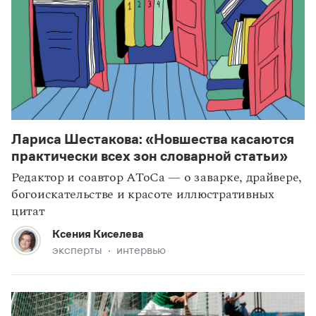
Лариса Шестакова: «Новшества касаются
статьи
наследие
практически всех зон словарной статьи»
Редактор и соавтор АТоСа — о заварке, драйвере,
богоискательстве и красоте иллюстративных
цитат
Ксения Киселева
эксперты
интервью