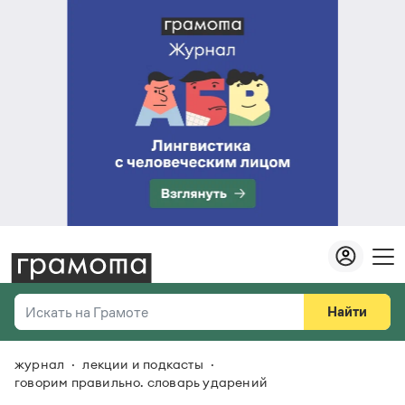
Найти
Искать на Грамоте
журнал
лекции и подкасты
Везде
Справочная служба
говорим правильно. словарь ударений