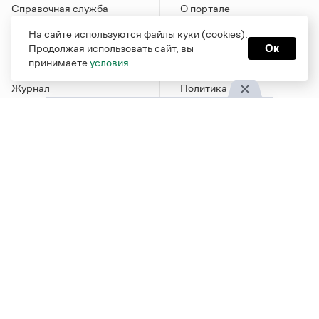
Справочная служба
О портале
Словари
Команда
На сайте используются файлы куки (cookies).
Справочники
Обратная связь
Продолжая использовать сайт, вы
Ок
принимаете
условия
Библиотека
Реклама и партнерство
Журнал
Политика
конфиденциальности
Учебник
Пользовательское
Издательство
соглашение
Грамота в соцсетях