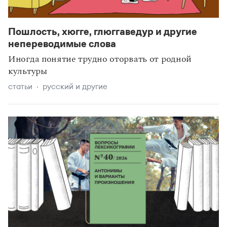
Статьи
Монологи
Интервью
Пошлость, хюгге, глюггаведур и другие
Лекции и подкасты
непереводимые слова
Рекомендуем
Иногда понятие трудно оторвать от родной
культуры
Учебник Грамоты
статьи
русский и другие
Правила русского языка: от азов до тонкостей
Интерактивные упражнения: от простого к сложному
Скороговорки
Издательство
Словари
Научпоп
Учебники и справочники
Все книги