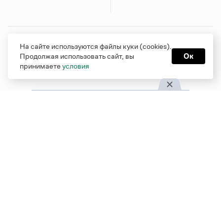
Грамота в соцсетях
На сайте используются файлы куки (cookies).
Продолжая использовать сайт, вы
Ок
принимаете
условия
Функционирует при финансовой поддержке Министерства
цифрового развития, связи и массовых коммуникаций
Российской Федерации
Перейти на старую версию
Грамоты
© Грамота.ru, 2000 – 2026
Свидетельство о регистрации СМИ: ЭЛ № ФС 77 - 84700,
выдано 10.02.2023
Дизайн — Мария Екимова /
Мотка