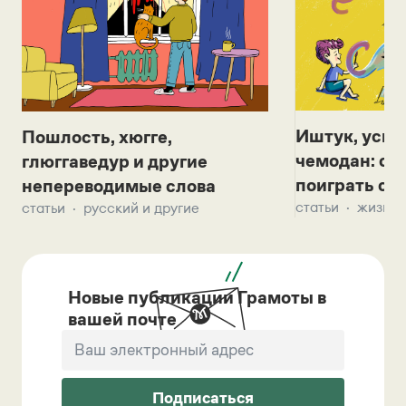
Иштук, уськ
Пошлость, хюгге,
чемодан: се
глюггаведур и другие
поиграть с д
непереводимые слова
статьи
жизнь 
статьи
русский и другие
Новые публикации Грамоты в
вашей почте
Подписаться