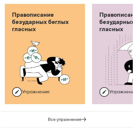
Правописание
Правописа
безударных беглых
безударных
гласных
гласных
Упражнение
Упражнен
Все упражнения