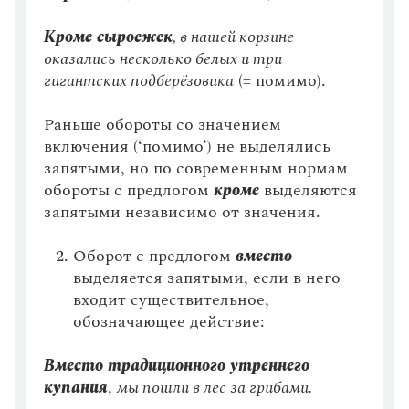
Уточняющие члены предложения
Статьи
Монологи
Кроме сыроежек
, в нашей корзине
Корни с чередованием гласных, выбор которых
Интервью
зависит от ударения
оказались несколько белых и три
Лекции и подкасты
гигантских подберёзовика
(= помимо).
Рекомендуем
Пояснительные конструкции
Обособленные дополнения (ограничительно-
Раньше обороты со значением
выделительные обороты)
включения (‘помимо’) не выделялись
Учебник Грамоты
НЕ с наречиями
запятыми, но по современным нормам
обороты с предлогом
кроме
выделяются
Правила русского языка: от азов до тонкостей
НЕ с причастиями
Интерактивные упражнения: от простого к сложному
запятыми независимо от значения.
Скороговорки
Обособленные приложения
Оборот с предлогом
вместо
НЕ с глаголами и деепричастиями
выделяется запятыми, если в него
Обособленные несогласованные определения
входит существительное,
Издательство
обозначающее действие:
НЕ с существительными
Словари
Научпоп
Приставки на З (С)
Вместо традиционного утреннего
Учебники и справочники
купания
,
мы пошли в лес за грибами.
Все книги
Гласные в приставках ПРЕ- и ПРИ-