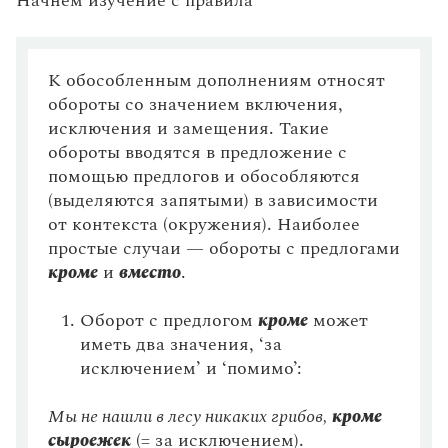
Начнем изучение с правила
Управление в русском языке
Правила русской орфографии и пунктуации
Словари русского языка как государственного
Словарь русских имён
(1956)
Тире в неполном предложении
Словарь методических терминов
Оформление цитат
К обособленным дополнениям относят
Справочники
обороты со значением включения,
Сочетание знаков препинания
исключения и замещения. Такие
Правила русской орфографии и пунктуации
Прямая речь
обороты вводятся в предложение с
Русский язык. Краткий теоретический курс
помощью предлогов и обособляются
для школьников
Оформление диалога
Письмовник
(выделяются запятыми) в зависимости
Вставные конструкции
Справочник по пунктуации
от контекста (окружения). Наиболее
Словарь-справочник трудностей
простые случаи — обороты с предлогами
Буквы н и нн в отымённых прилагательных и
Справочник по фразеологии
образованных от них наречиях и
кроме
и
вместо
.
Азбучные истины
существительных
Словарь-справочник непростые слова
Все справочники портала
Оборот с предлогом
кроме
может
Однородные и неоднородные определения
иметь два значения, ‘за
Корни с чередованием гласных, выбор которых
исключением’ и ‘помимо’:
зависит от следующих за ними согласных
Журнал
Мы не нашли в лесу никаких грибов,
кроме
Присоединительные конструкции
Новости и события
сыроежек
(= за исключением).