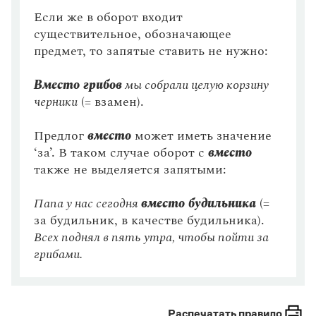
Буквы Ы и И после приставок на согласные
Если же в оборот входит
существительное, обозначающее
Обособленные согласованные определения
предмет, то запятые ставить не нужно:
Обособленные обстоятельства
Вместо грибов
мы собрали целую корзину
Вводные слова и конструкции
черники
(= взамен).
Сложноподчинённое предложение
Предлог
вместо
может иметь значение
Сложносочинённое предложение
‘за’. В таком случае оборот с
вместо
Сложное бессоюзное предложение
также не выделяется запятыми:
НЕ с прилагательными
Папа у нас сегодня
вместо будильника
(=
Обращение
за будильник, в качестве будильника).
Всех поднял в пять утра, чтобы пойти за
Разделительные Ъ и Ь
грибами.
Правописание Ь в глагольных формах
Части ПОЛ- и ПОЛУ-
Распечатать правило