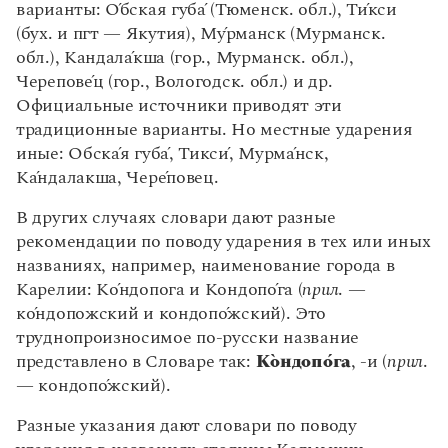
варианты:
О
́бская губ
а́
(Тюменск. обл.), Т
и
́кси
(бух. и пгт — Якутия), М
у́
рманск (Мурманск.
обл.), Кандал
а
́кша (гор., Мурманск. обл.),
Черепов
е́
ц (гор., Вологодск. обл.) и др.
Официальные источники приводят эти
традиционные варианты. Но местные ударения
иные: Обск
а
́я губ
а
́, Тикс
и́
, Мурм
а́
нск,
К
а
́ндалакша, Чер
е
́повец.
В других случаях словари дают разные
рекомендации по поводу ударения в тех или иных
названиях, например, наименование города в
Карелии: К
о́
ндопога и Кондоп
о́
га (
прил
. —
к
о́
ндопожский и кондоп
о
́жский). Это
труднопроизносимое по-русски название
представлено в Словаре так:
К
о
ндоп
о
́га
, -и (
прил
.
— кондоп
о
́жский).
Разные указания дают словари по поводу