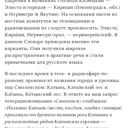
ударения в названиях столицы Калмыкии —
Элиста и городов — Кириши (Ленинградск. обл.)
и Нерюнгри (в Якутии). На основании писем из
местных комитетов по телевидению и
радиовещанию их следует произносить: Элист
а́
,
К
и
ри́ши, Н
е́
рюнгри (
прил
. — нерюнгр
и́
нский). В
данном Словаре приведены именно эти
варианты. Они получили широкое
распространение в практике речи и стали
привычными для русского языка.
В последнее время в теле- и радиоэфире по-
разному произносят названия города и урочища
под Смоленском: Кат
ы
нь, Кат
ы́
нский лес и
К
а́
тынь, К
а
́тынский лес. В ответе на наш запрос
телерадиокомпания «Смоленск» сообщила:
«Название Катынь (место, посёлок, позднее станция)
произошло от древнего названия реки К
а
тынки и
расположенных рядом К
а
тынских курганов —