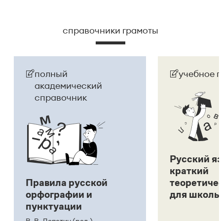
справочники грамоты
полный
учебное 
академический
справочник
Русский я
краткий
Правила русской
теоретиче
орфографии и
для школь
пунктуации
В. В. Лопатин (ред.)