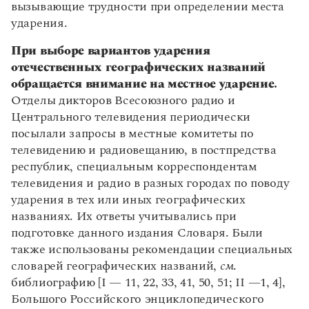
Управление в русском языке
Правила русской орфографии и пунктуации
вызывающие трудности при определении места
Предисловие
Словари русского языка как государственного
Словарь русских имён
(1956)
ударения.
История и содержание Словаря
Словарь методических терминов
Структура Словаря
При выборе вариантов ударения
Подача материала
Справочники
отечественных географических названий
Система помет и пояснений
обращается внимание на местное ударение.
Специальные термины, встречающиеся в
Правила русской орфографии и пунктуации
Отделы дикторов Всесоюзного радио и
Словаре
Русский язык. Краткий теоретический курс
Центрального телевидения периодически
Ударение и произношение
для школьников
посылали запросы в местные комитеты по
Ударение в географических названиях
Письмовник
телевидению и радиовещанию, в постпредства
Справочник по пунктуации
Ударение в названиях улиц, переулков, проездов,
Словарь-справочник трудностей
площадей Москвы
республик, специальным корреспондентам
Справочник по фразеологии
Ударения в фамилиях и личных именах
телевидения и радио в разных городах по поводу
Азбучные истины
Правила постановки ударения в собственных
ударения в тех или иных географических
Словарь-справочник непростые слова
именах, заимствованных из других языков
названиях. Их ответы учитывались при
Все справочники портала
Произношение
подготовке данного издания Словаря. Были
Склонение
также использованы рекомендации специальных
1. Географические названия
словарей географических названий,
см
.
Журнал
2. Мужские и женские фамилии, оканчивающиеся
библиографию [I — 11, 22, 33, 41, 50, 51; II —1, 4],
на -о, -е, -и, -у, -ю
Большого Российского энциклопедического
Новости и события
3. Мужские и женские фамилии и личные имена,