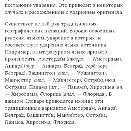
постановке ударения. Это приводит в некоторых
случаях к расхождениям с ударением оригинала.
Существует целый ряд традиционных
географических названий, хорошо освоенных
русским языком, ударение в которых не
соответствует ударению языка-источника.
Например, в литературном языке принято
произносить: Амстерд
а
́м (
нидерл
. —
А́
мстердам),
Анкар
а́
(
тур
.—
А́
нкара), Белгр
а
́д (
серб.-хорв
. —
Б
е́
оград), Вашингт
о́
н (
англ
. — У
о́
шингтон),
Манч
е́
стер (
англ
. — М
а
́нчестер), Остр
а́
ва (
чеш
. —
О́
страва), Пан
а́
ма (
исп
. — Панам
а́
), Хирос
и
́ма (
яп
.
— Хир
о
́сима), Флор
и́
да (
англ
. — Фл
о
́рида). В
данном Словаре приводятся именно эти
традиционные варианты: Амстерд
а́
м, Анкар
а́
,
Белгр
а́
д, Вашингт
о
́н, Манч
е́
стер, Остр
а
́ва,
Пан
а
́ма, Хирос
и́
ма, Флор
и́
да.