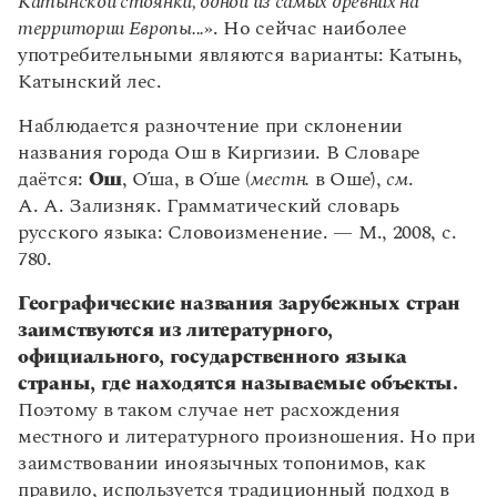
К
а
тынской стоянки, одной из самых древних на
территории Европы...
». Но сейчас наиболее
употребительными являются варианты: Кат
ы
нь,
Кат
ы
нский лес.
Наблюдается разночтение при склонении
названия города Ош в Киргизии. В Словаре
даётся:
Ош
,
О
́ша, в
О
́ше (
местн.
в Ош
е́
),
см
.
А. А. Зализняк. Грамматический словарь
русского языка: Словоизменение. — М., 2008, с.
780.
Географические названия зарубежных стран
заимствуются из литературного,
официального, государственного языка
страны, где находятся называемые объекты.
Поэтому в таком случае нет расхождения
местного и литературного произношения. Но при
заимствовании иноязычных топонимов, как
правило, используется традиционный подход в