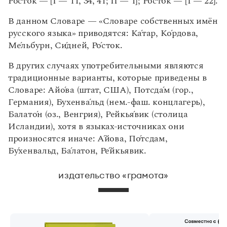
Р
о́
сток — [I — 11, 34, 41; II — 1]; Р
о́
ст
о
́к — [I — 22].
В данном Словаре — «Словаре собственных имён
русского языка» приводятся: К
а
́тар, К
о
́рдова,
М
е
́льбурн, С
и
́дней, Р
о́
сток.
В других случаях употребительными являются
традиционные варианты, которые приведены в
Словаре: Ай
о́
ва (штат, США), Потсд
а
́м (гор.,
Германия), Бухенв
а
́льд (нем.-фаш. концлагерь),
Балат
о́
н (оз., Венгрия), Рейкь
я
́вик (столица
Исландии), хотя в языках-источниках они
произносятся иначе:
А́
йова, П
о́
тсдам,
Б
у
́хенвальд, Б
а́
латон, Р
е
́йкьявик.
издательство «грамота»