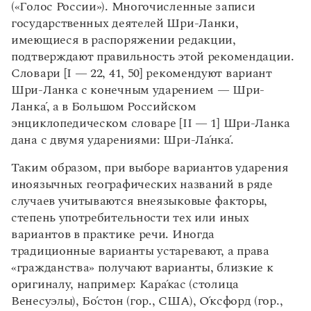
(«Голос России»). Многочисленные записи
государственных деятелей Шри-Ланки,
имеющиеся в распоряжении редакции,
подтверждают правильность этой рекомендации.
Словари [I — 22, 41, 50] рекомендуют вариант
Шри-Ланка с конечным ударением — Шри-
Ланк
а
́, а в Большом Российском
энциклопедическом словаре [II — 1] Шри-Ланка
дана с двумя ударениями: Шри-Л
а́
нк
а
́.
Таким образом, при выборе вариантов ударения
иноязычных географических названий в ряде
случаев учитываются внеязыковые факторы,
степень употребительности тех или иных
вариантов в практике речи. Иногда
традиционные варианты устаревают, а права
«гражданства» получают варианты, близкие к
оригиналу, например: Кар
а́
кас (столица
Венесуэлы), Б
о
́стон (гор., США),
О
́ксфорд (гор.,