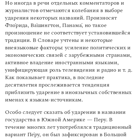
Но иногда в речи отдельных комментаторов и
журналистов отмечаются колебания в выборе
ударения некоторых названий. Произносят
Фл
о́
рида, В
а
́шингтон, Панам
а́
, но такое
произношение не соответствует установившейся
традиции. В Словаре учтены и некоторые
внеязыковые факторы: усиление политических и
экономических связей с зарубежными странами,
активное владение иностранными языками,
унифицирующая роль телевидения и радио и т. д.
Как показывает практика, в последние
десятилетия прослеживается тенденция
приблизить ударение в иноязычных собственных
именах к языкам-источникам.
Особо следует сказать об ударении в названии
государства в Южной Америке — Перу. В
течение многих лет употреблялся традиционный
вариант П
е́
ру, он был зафиксирован в Большой