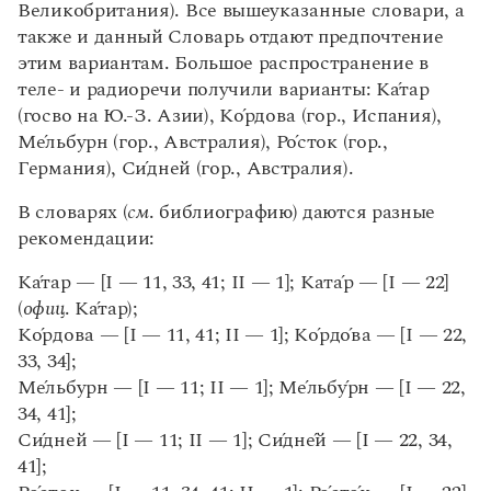
Великобритания). Все вышеуказанные словари, а
также и данный Словарь отдают предпочтение
этим вариантам. Большое распространение в
теле- и радиоречи получили варианты: К
а́
тар
(гос­во на Ю.-З. Азии), К
о́
рдова (гор., Испания),
М
е́
льбурн (гор., Австралия), Р
о
́сток (гор.,
Германия), С
и
́дней (гор., Австралия).
В словарях (
см
. библиографию) даются разные
рекомендации:
К
а
́тар — [I — 11, 33, 41; II — 1]; Кат
а́
р — [I — 22]
(
офиц
. К
а́
тар);
К
о́
рдова — [I — 11, 41; II — 1]; К
о́
рд
о́
ва — [I — 22,
33, 34];
М
е́
льбурн — [I — 11; II — 1]; М
е́
льб
у
́рн — [I — 22,
34, 41];
С
и́
дней — [I — 11; II — 1]; С
и
́дн
е
́й — [I — 22, 34,
41];