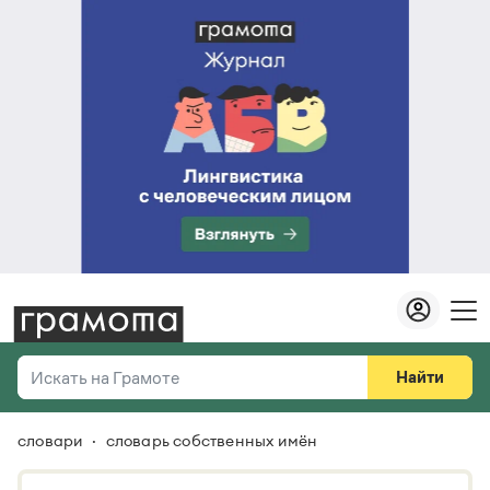
Найти
Искать на Грамоте
словари
словарь собственных имён
Везде
Справочная служба