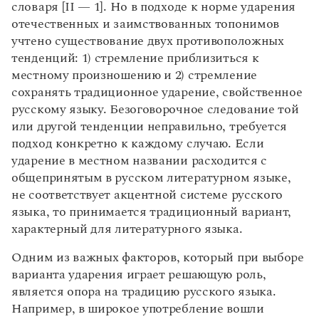
словаря [II — 1]. Но в подходе к норме ударения
Статьи
оканчивающиеся на -а, -я, -ия, -ая, -оя
Монологи
отечественных и заимствованных топонимов
4. Мужские и женские фамилии и личные имена,
Интервью
оканчивающиеся на согласную
учтено существование двух противоположных
Лекции и подкасты
5. Сложные заимствованные имена и фамилии
тенденций: 1) стремление приблизиться к
Рекомендуем
6. Двойные фамилии
местному произношению и 2) стремление
Библиография
сохранять традиционное ударение, свойственное
Толковые словари, нормативные справочники
русскому языку. Безоговорочное следование той
Учебник Грамоты
Энциклопедические словари
или другой тенденции неправильно, требуется
подход конкретно к каждому случаю. Если
Правила русского языка: от азов до тонкостей
ударение в местном названии расходится с
Интерактивные упражнения: от простого к сложному
общепринятым в русском литературном языке,
Скороговорки
не соответствует акцентной системе русского
языка, то принимается традиционный вариант,
характерный для литературного языка.
Издательство
Одним из важных факторов, который при выборе
Словари
варианта ударения играет решающую роль,
Научпоп
является опора на традицию русского языка.
Учебники и справочники
Все книги
Например, в широкое употребление вошли