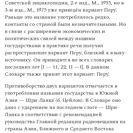
Советской энциклопедии, 2-е изд., М., 1955, но в
3-м изд., М., 1975 уже приведён вариант Пер
у́
.
Раньше это название употреблялось редко,
контакты со страной были незначительными. Но
в связи с расширением экономических и
политических связей между нашими
государствами в практике речи получил
распространение вариант Пер
у
, близкий к языку-
источнику. Он приводится во всех словарях
последних лет [I — 11, 22; II —1]. В данном
Словаре также принят этот вариант: Пер
у
́.
Противоборство двух вариантов отмечается в
употреблении названия государства в Южной
Азии — Шри-Ланка́ (
б
. Цейлон). В Словаре оно
дано с ударением на последнем слоге — Шри-
Ланк
а
в соответствии с рекомендацией
руководства Главной редакции радиовещания на
страны Азии, Ближнего и Среднего Востока