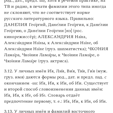
род., дат., предл.
и
и
), хотя в речевой практике, на
ТВ и радио, в печати фамилии этого типа иногда
не склоняют, что не соответствует норме
русского литературного языка. Правильно:
ДАН
Е́
ЛИЯ Ге
о
́ргий, Дан
е́
лии Ге
о
́ргия, к Дан
е
́лии
Ге
о
́ргию, о Дан
е
́лии Ге
о́
ргии [нэ] (рос.
кинорежиссёр); АЛЕКС
А́
НДРИЯ Н
а
́на,
Алекс
а
́ндрии Н
а́
ны, к Алекс
а
́ндрии Н
а́
не, об
Алекс
а
́ндрии Н
а
́не (груз. шахматистка); ЧК
О́
НИЯ
Лам
а
́ра, Чк
о
́нии Лам
а́
ры, к Чк
о
́нии Лам
а́
ре, о
Чк
о́
нии Лам
а́
ре (груз. актриса).
3.12. У личных имён
И́
я, Л
и́
я, В
и
́я, Т
и́
я, Г
и́
я (муж.
груз. имя) даются формы род., дат. и предл. пад. с
окончанием -
ии
:
И
́я,
И
́и, к
И́
и, об
И́
и. Существует
и второй способ словоизменения данных имён:
И
́я,
И
́и, к
И́
е, об
И
́е. Словарь отдаёт
предпочтение первому, т. е.:
И́
я,
И́
и, к
И́
и, об
И́
и.
3.13. У личных имён и фамилий восточного