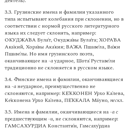
деятель).
Статьи
оканчивающиеся на -а, -я, -ия, -ая, -оя
Монологи
4. Мужские и женские фамилии и личные имена,
3.3. Грузинские имена и фамилии указанного
Интервью
оканчивающиеся на согласную
типа испытывают колебания при склонении, но в
Лекции и подкасты
5. Сложные заимствованные имена и фамилии
соответствии с нормой русского литературного
Рекомендуем
6. Двойные фамилии
языка их следует склонять, например:
Библиография
ОКУДЖ
А́
ВА Бул
а́
т, Окудж
а
́вы Бул
а́
та; ХОР
А́
ВА
Толковые словари, нормативные справочники
Ак
а
́кий, Хор
а
́вы Ак
а́
кия; В
А́
ЖА Пшав
е
́ла, В
а
́жи
Учебник Грамоты
Энциклопедические словари
Пшав
е
́лы. Но имя грузинского поэта,
оканчивающее на -
а
ударное, Шот
а
́ Рустав
е
́ли
Правила русского языка: от азов до тонкостей
Интерактивные упражнения: от простого к сложному
традиционно не склоняется в русском языке.
Скороговорки
3.4. Финские имена и фамилии, оканчивающиеся
на -
а
неударное, преимущественно не
склоняются, например: К
Е
́ККОНЕН
У
́рхо К
а
́лева,
Издательство
К
е́
кконена
У
́рхо К
а
́лева, П
Е́
ККАЛА M
á
yно,
нескл
.
Словари
3.5. Имена и фамилии, оканчивающиеся на -
а
с
Научпоп
предшествующим -
и
, не склоняются, например:
Учебники и справочники
Все книги
ГАМСАХ
У́
РДИА Констант
и
́н, Гамсах
у́
рдиа