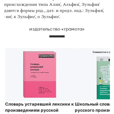
происхождения типа Али
я́
, Альфи
я́
, Зульфи
я́
даются формы род., дат. и предл. пад.: Зульфи
я́
,
-и
и́
; к Зульфи
е́
, о Зульфи
е
́.
издательство «грамота»
Словарь устаревшей лексики к
Школьный словар
произведениям русской
русского произно