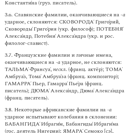
Констант
и
́на (груз. писатель).
3.6. Славянские фамилии, оканчивающиеся на -
а
ударное, склоняются: СКОВОРОД
А
́ Григ
о
́рий,
Сковород
ы
́ Григ
о́
рия (укр. философ); ПОТЕБН
Я́
Алекс
а́
ндр, Потебн
и́
Алекс
а
́ндра (укр. и рос.
филолог-славист).
3.7.
Французские фамилии и личные имена,
оканчивающиеся на -
а
ударное, не склоняются:
ТАЛЬМ
А́
Франсу
а́
,
нескл
. (франц. актёр); ТОМ
А́
Амбру
а
́з, Том
а́
Амбру
а́
за (франц. композитор);
ГАМАРР
А
́ Пьер, Гамарр
а́
Пь
е́
ра (франц.
писатель); ДЮМ
А́
Алекс
а́
ндр, Дюм
а́
Алекс
а
́ндра
(франц. писатель).
3.8. Некоторые африканские фамилии на -
а
ударное испытывают колебания в склонении:
БАБАНГИД
А́
Ибраг
и́
м, Бабангид
ы́
Ибраг
и́
ма
(гос. деятель Нигерии); ЯМАР
А́
Семок
о
[сэ],