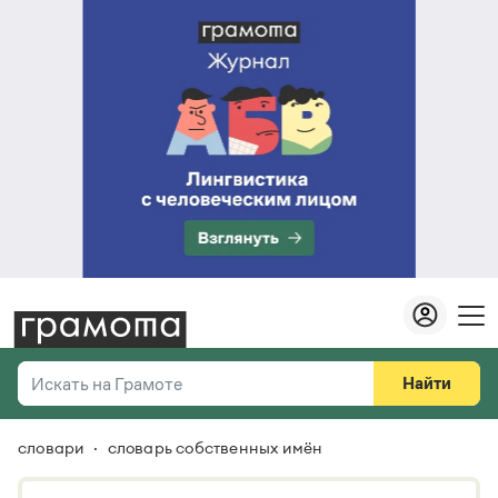
Найти
Искать на Грамоте
словари
словарь собственных имён
Везде
Справочная служба