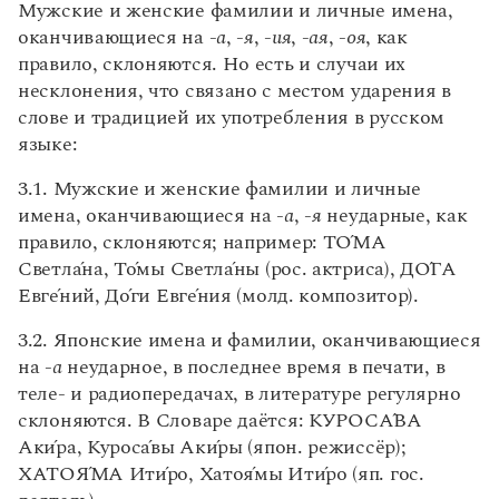
Управление в русском языке
Правила русской орфографии и пунктуации
Мужские и женские фамилии и личные имена,
Предисловие
Словари русского языка как государственного
Словарь русских имён
(1956)
оканчивающиеся на -
а
, -
я
, -
ия
, -
ая
, -
оя
, как
История и содержание Словаря
Словарь методических терминов
правило, склоняются. Но есть и случаи их
Структура Словаря
несклонения, что связано с местом ударения в
Подача материала
Справочники
слове и традицией их употребления в русском
Система помет и пояснений
Специальные термины, встречающиеся в
языке:
Правила русской орфографии и пунктуации
Словаре
Русский язык. Краткий теоретический курс
3.1. Мужские и женские фамилии и личные
Ударение и произношение
для школьников
имена, оканчивающиеся на -
а
, -
я
неударные, как
Ударение в географических названиях
Письмовник
правило, склоняются; например: Т
О
́МА
Справочник по пунктуации
Ударение в названиях улиц, переулков, проездов,
Словарь-справочник трудностей
площадей Москвы
Светл
а́
на, Т
о
́мы Светл
а
́ны (рос. актриса), Д
О́
ГА
Справочник по фразеологии
Ударения в фамилиях и личных именах
Евг
е
́ний, Д
о
́ги Евг
е
́ния (молд. композитор).
Азбучные истины
Правила постановки ударения в собственных
Словарь-справочник непростые слова
именах, заимствованных из других языков
3.2. Японские имена и фамилии, оканчивающиеся
Все справочники портала
Произношение
на -
а
неударное, в последнее время в печати, в
Склонение
теле- и радиопередачах, в литературе регулярно
1. Географические названия
склоняются. В Словаре даётся: КУРОС
А́
ВА
Журнал
2. Мужские и женские фамилии, оканчивающиеся
Ак
и
́ра, Курос
а
́вы Ак
и
́ры (япон. режиссёр);
на -о, -е, -и, -у, -ю
ХАТО
Я́
МА Ит
и
́ро, Хато
я́
мы Ит
и́
ро (яп. гос.
Новости и события
3. Мужские и женские фамилии и личные имена,