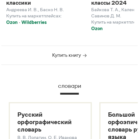
классики
классы 2024
Андреева И. В.
,
Баско Н. В.
Байкова Т. А.
,
Каленчу
Купить на маркетплейсах:
Савинов Д. М.
Купить на маркетплей
Ozon
Wildberries
Ozon
Купить книгу
словари
Русский
Большой
орфографический
орфоэпич
словарь
словарь р
языка
В. В. Лопатин, О. Е. Иванова