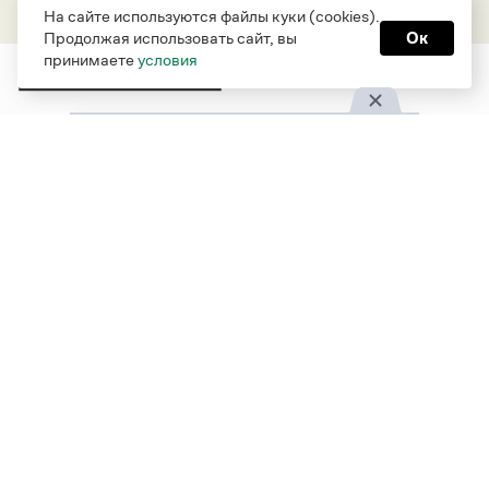
На сайте используются файлы куки (cookies).
Продолжая использовать сайт, вы
Ок
принимаете
условия
Рубрики
О проекте
Справочная служба
О портале
Словари
Команда
Справочники
Обратная связь
Библиотека
Реклама и партнерство
Журнал
Политика
конфиденциальности
Учебник
Пользовательское
Издательство
соглашение