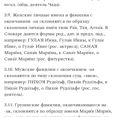
нескл
. (общ. деятель Чада).
3.9. Женские личные имена и фамилии с
окончанием -
ая
склоняются по образцу
склонения личных имён типа Р
а
́я, Т
а́
я, Агл
а́
я. В
Словаре даются формы род., дат. и предл. пад.,
например: ГУЛ
А
́Я
И
́нна, Гул
а́
и
И́
нны, к Гул
а
́е
И
́нне, о Гул
а
́е
И́
нне (рос. актриса); САН
А
́Я
Мар
и́
на, Сан
а
́и Мар
и
́ны, к Сан
а́
е Мар
и́
не, о
Сан
а́
е Мар
и
́не (рос. фигуристка).
3.10. Мужские фамилии с окончанием -
оя
склоняются по типу склонения сущ. «хвоя»,
например: ПИХ
О
́Я Руд
о́
льф, Пих
о
́и Руд
о́
льфа, к
Пих
о́
е Руд
о
́льфу, о Пих
о
́е Руд
о́
льфе (рос. гос.
деятель).
3.11. Грузинские фамилии, оканчивающиеся на
-
ия
, склоняются по образцу имени Мар
и
́я (Мар
и
́я,