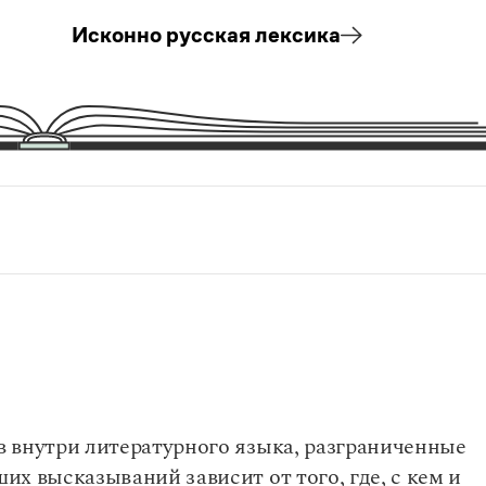
Исконно русская лексика
ложные предложения смешанного типа)
ых числительных
жения
ислительных
о
-числительных
им признакам
-существительных
-прилагательных
на -о / -е
 внутри литературного языка, разграниченные
х высказываний зависит от того, где, с кем и