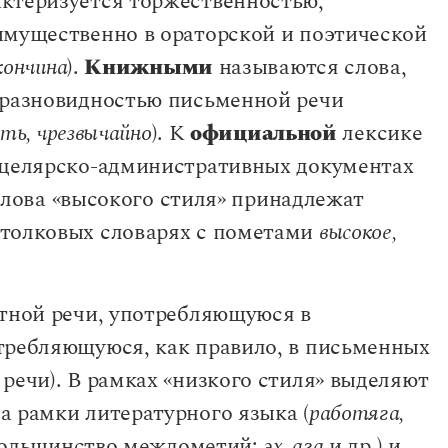
актеризуется торжественностью,
го словообразовательных отношений в словарях
имущественно в ораторской и поэтической
кончина
).
Книжными
называются слова,
 разновидностью письменной речи
ать, чрезвычайно
). К
официальной
лексике
нцелярско-административных документах
Слова «высокого стиля» принадлежат
 толковых словарях с пометами
высокое,
стной речи, употребляющуюся в
чи и образцы их морфологического
требляющуюся, как правило, в письменных
речи). В рамках «низкого стиля» выделяют
а рамки литературного языка (
работяга,
етание. Предложение
большинство междометий:
эх, ага
и др.) и