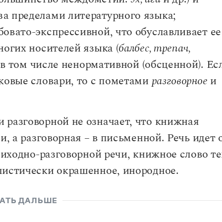
ании
за пределами литературного языка;
синтаксиса. Классификация предложений по цели
овато-экспрессивной, что обуславливает ее
 существительные
ствительного
ногих носителей языка (
балбес, трепач,
нова. Классификация предложений по количеству
ществительного
, в том числе ненормативной (обсценной). Ес
ществительных
едложения
лковые словари, то с пометами
разговорное
и
с подлежащим. Несогласованное сказуемое
ного
главного члена в нем
ичные предложения, обобщенно-личные предложения
 разговорной не означает, что книжная
и, а разговорная – в письменной. Речь идет 
обиходно-разговорной речи, книжное слово т
лены предложения
листически окрашенное, инородное.
 распространенности и полноте
азряд
ого
жения
АТЬ ДАЛЬШЕ