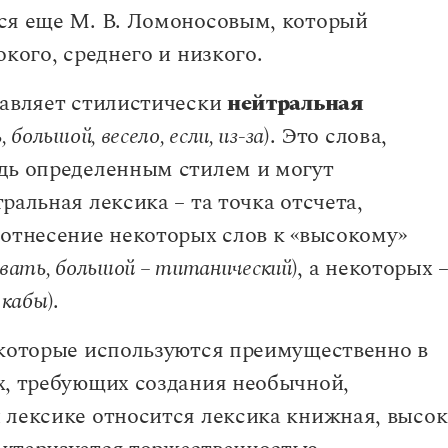
ся еще М. В. Ломоносовым, который
в
кого, среднего и низкого.
ова
 суффикс
мое и переносное значения слова. Типы переносных
, формообразующий суффикс
тавляет стилистически
нейтральная
 большой, весело, если, из-за
). Это слова,
ии глагольной основы
дь определенным стилем и могут
ых на письме
ральная лексика – та точка отсчета,
 отнесение некоторых слов к «высокому»
рфиксы)
ивать, большой – титанический
), а некоторых –
а ограниченного употребления
 кабы
).
 иным признакам. Расподобление согласных
аву)
симый согласный)
вания
 которые используются преимущественно в
ения между буквами и звуками в русском языке
х, требующих создания необычной,
астей речи
 лексике относится лексика книжная, высок
й части речи в другую