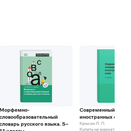
у,
ак
а
й;
Морфемно-
Современный слова
словообразовательный
иностранных слов
Крысин Л. П.
словарь русского языка. 5–
Купить на маркетплейсах