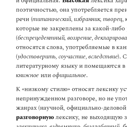
и официальная.
Высокая
лексика хар
Словообразовательный разбор слова
Старославянизмы
Отражение морфемного состава слова и е
поэтичностью, она употребляется пре
Фразеологизмы
речи (
титанический, избранник, творец, 
Речь. Текст
которые не закреплены за какой-либо
Стили речи. Жанры речи
(
беспрецедентный, воззрение, деклариров
Научный стиль
Официально-деловой стиль
относятся слова, употребляемые в ка
Публицистический стиль
(
удостоверить, соучастие, вследствие
). 
Художественный стиль
литературному языку и помещаются в
Разговорный стиль
книжное
или
официальное
.
Типы речи
К «низкому стилю» относят лексику у
Часть 4. Морфология. Части ре
непринужденном разговоре, но не упо
разбора
жанрах (научной, официально-деловой 
Морфология
разговорную
лексику, не выходящую з
Часть 5. Синтаксис. Словосоч
Части речи в русском языке
электричка, вздремнуть, безалаберный
, 