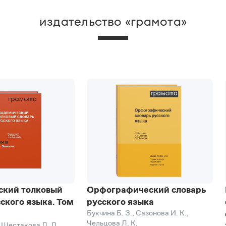
ные
ользуются собственные имена, собственные
издательство «грамота»
разное интонирование при
я (Заказчик, Исполнитель), а также глаголов в
она (работяга, электричка, дотошный, потихоньк
та на смысловые
ков и цифрового оформления пунктов. Для
сть и оценочность в
к монологические способы организации речи, т
, здоровенный); частое использование
ескольких лиц). Основные жанры:
оряжение, инструкция, заявление, запрос, жалоб
; жанры-полилоги – собрание, совещание,
х прилагательных, неиспользование деепричасти
ббревиатур; употребление частиц,
ально-делового стиля: – отсутствие
войственных им в книжных стилях значении);
ский толковый
Орфографический словарь
й Договор о нижеследующем, именуемый в
ского языка. Том
русского языка
ложения; частое
Букчина Б. З.
,
Сазонова И. К.
,
льных и восклицательных предложений;
Чельцова Л. К.
,
Шестакова Л. Л.