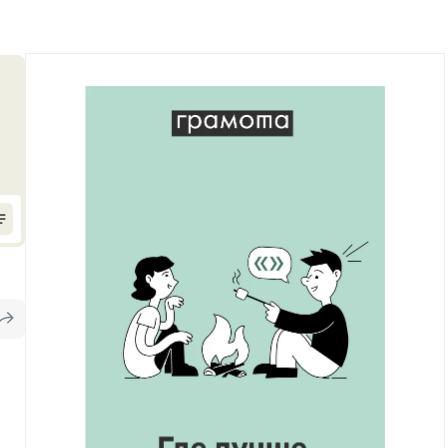
Рекомендуем
Учебник Грамоты
Правила русского языка: от азов до тонкостей
Интерактивные упражнения: от простого к
сложному
Скороговорки
Издательство
Словари
Научпоп
Учебники и справочники
Все книги