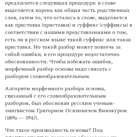
согласный)
предлагается следующая процедура: в слове
Статьи
Нулевой словообразующий суффикс
Монологи
выделяется корень как общая часть родственных
Качественные и количественные соотношения
Морфемный разбор (разбор слова по составу)
Интервью
слов, затем то, что осталось в слове, выделяется
между буквами и звуками в русском языке
Лекции и подкасты
Предмет и основные понятия словообразования
как приставка (приставки) и суффикс (суффиксы) в
Рекомендуем
Средство и способ словообразования
соответствии с нашими представлениями о том,
Способы образования самостоятельных частей
есть ли в русском языке такой суффикс или такая
речи
приставка. Но такой разбор может повлечь за
Учебник Грамоты
собой ошибки, в его процедуре недостаточно
Образование слов путем перехода из одной
обоснованности. Чтобы избежать ошибок,
части речи в другую
Правила русского языка: от азов до тонкостей
морфемный разбор основы надо связать с
Словообразовательный разбор слова
Интерактивные упражнения: от простого к сложному
разбором словообразовательным.
Скороговорки
Отражение морфемного состава слова и его
словообразовательных отношений в словарях
Алгоритм морфемного разбора основы,
связанный с его словообразовательным
Издательство
разбором, был обоснован русским ученым-
Часть 3. Лексикология и
лексикография
лингвистом Григорием Осиповичем Винокуром
Словари
(1896 — 1947).
Научпоп
Лексикология и лексикография
Часть 4. Морфология. Части речи и
Учебники и справочники
Что такое производность основы? Под
Слово как единица лексики. Значение слова
образцы их морфологического
Все книги