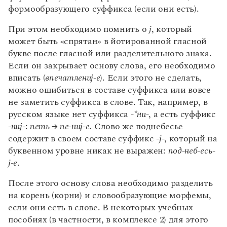
Морфемика и словообразование
Управление в русском языке
Правила русской орфографии и пунктуации
Словари русского языка как государственного
формообразующего суффикса (если они есть).
Фонетика. Орфоэпия. Графика и орфография
Словарь русских имён
(1956)
Предмет морфемики. Морфема. Чередование
Звук и буква
Словарь методических терминов
гласных и согласных в морфемах
При этом необходимо помнить о
j
, который
Фонетическая транскрипция
может быть «спрятан» в йотированной гласной
Классификация морфем русского языка
Справочники
Образование гласных и согласных звуков
букве после гласной или разделительного знака.
Корень
Если он закрывает основу слова, его необходимо
Гласные звуки и гласные буквы
Словообразующие морфемы: приставка,
Правила русской орфографии и пунктуации
вписать (
впечатлениj-е
). Если этого не сделать,
Русский язык. Краткий теоретический курс
суффикс
Согласные звуки и согласные буквы
для школьников
можно ошибиться в составе суффикса или вовсе
Глухие и звонкие согласные звуки
Формообразующие морфемы: окончание,
Письмовник
не заметить суффикса в слове. Так, например, в
формообразующий суффикс
Позиционное оглушение / озвончение
Справочник по пунктуации
русском языке нет суффикса
-*ни-
, а есть суффикс
Словарь-справочник трудностей
Окончание
Отражение глухости/звонкости согласных на
-ниj-
:
петь → пе-ниj-е
. Слово же поднебесье
Справочник по фразеологии
письме
Формообразующий суффикс. Модификации
содержит в своем составе суффикс
-j-
, который на
Азбучные истины
глагольной основы
Твердые и мягкие согласные звуки
Словарь-справочник непростые слова
буквенном уровне никак не выражен:
под-неб-есь-
Все справочники портала
j-е
.
Основа
Позиционное смягчение согласных
Функции и правописание Ъ и Ь
Принципы морфемного анализа слова
После этого основу слова необходимо разделить
Позиционное уподобление согласных по иным
Алгоритм морфемного членения основы
на корень (корни) и словообразующие морфемы,
Журнал
признакам. Расподобление согласных
если они есть в слове. В некоторых учебных
Соединительные элементы в слове
Упрощение групп согласных (непроизносимый
пособиях (в частности, в комплексе 2) для этого
(интерфиксы)
Новости и события