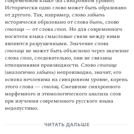
современном языке (на синхронном уровне).
Определенно-личные, неопределенно-личные
Фразеологизмы
Исторически одно слово может быть образовано
Склонение прилагательных
предложения, обобщенно-личные предложения
от другого. Так, например, слово
забыть
Речь. Текст
Степени сравнения прилагательных
Безличные предложения
исторически образовано от слова
быть
, слово
Стили речи. Жанры речи
Полнота / краткость прилагательных
Назывные предложения
столица
— от слова
стол
. Но для современного
Научный стиль
Переход прилагательных из разряда в разряд
Простое предложение. Второстепенные члены
носителя языка смысловые связи между ними
Официально-деловой стиль
предложения
Морфологический разбор прилагательного
являются разрушенными. Значение слова
Публицистический стиль
Классификация простых предложений по
столица
Имя числительное
не может быть объяснено через значение
распространенности и полноте
Художественный стиль
слова
стол
, следовательно, они не связаны
Разряды числительных по значению
Осложненные предложения
отношениями производности. Слово
столица
Разговорный стиль
Разряды числительных по структуре
(аналогично
забыть
) непроизводно, значит, его
Синтаксический разбор простого предложения
Типы речи
Грамматические признаки количественных
основа нечленима на синхронном уровне, корень
Сложное предложение
числительных
этого слова —
столиц
. Смешение синхронного
Бессоюзное сложное предложение
Грамматические признаки порядковых
морфемного и этимологического анализа слов
числительных
Сложные синтаксические конструкции
при изучении современного русского языка
(сложные предложения смешанного типа)
Морфологический разбор числительного
недопустимо.
Синтаксический разбор сложного предложения
Грамматические признаки местоимений-
числительных
ЧИТАТЬ ДАЛЬШЕ
Местоимение как часть речи