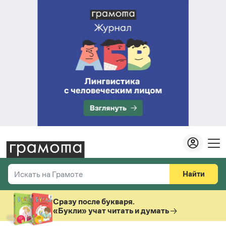
Найти
Искать на Грамоте
Везде
Справочная служба