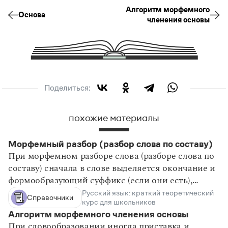
Разряды местоимений по значению
Алгоритм морфемного
Основа
членения основы
Разряды местоимений по грамматическим
признакам
Грамматические признаки местоимений-
существительных
Грамматические признаки местоимений-
прилагательных
Поделиться:
Морфологический разбор местоимения
похожие материалы
Наречие
Классификация и признаки наречий
Морфемный разбор (разбор слова по составу)
Степени сравнения качественных наречий на -о
При морфемном разборе слова (разборе слова по
/ -е
составу) сначала в слове выделяется окончание и
Категория состояния
формообразующий суффикс (если они есть),
Морфологический разбор наречия
Русский язык: краткий теоретический
подчеркивается основа. После этого основа слова
Справочники
Глагол
курс для школьников
разбивается на морфемы. Как мы уже говорили,
Алгоритм морфемного членения основы
Неопределенная форма глагола (инфинитив)
возможны два противоположных подхода к
При словообразовании иногда приставка и
Переходность / непереходность глагола