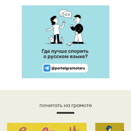
формально-смысловой подход к морфемному
членению слова (комплекс 3 в большей степени,
чем комплекс 1), комплекс 2 — формально-
структурный. Алгоритм морфемного разбора
основы состоит в построении
словообразовательной цепочки «наоборот»: со
слова как бы «снимаются» приставки и суффиксы,
корень же выделяется в последнюю очередь. При
разборе постоянно необходимо соотнесение
значения производного и значения его
производящего; производящая основа в
современном русском языке — основа
мотивирующая. Если между значением
производного и значением производящего (в
нашем представлении) слова нет отношения
почитать на грамоте
мотивированности, производящее выбрано
неверно. Таким образом, порядок разбора слова
по составу таков: 1) выделить окончание,
формообразующий суффикс (если они есть в