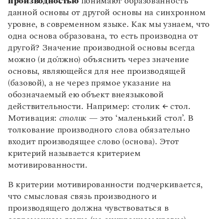
производностью
понимают образованность
разбора
Однозначные и многозначные слова. Прямое и
данной основы от другой основы на синхронном
переносное значения слова. Типы переносных
Морфология
уровне, в современном языке. Как мы узнаем, что
значений
Часть 5. Синтаксис. Словосочетание.
одна основа образована, то есть производна от
Части речи в русском языке
Предложение
Омонимы
другой? Значение производной основы всегда
Имя существительное
Синонимы
Словосочетание. Связь слов в словосочетании
можно (и до́лжно) объяснить через значение
Разряды существительных по значению
Антонимы
основы, являющейся для нее производящей
Предложение. Предложение как единица
Одушевленные и неодушевленные имена
Устаревшая лексика
(базовой), а не через прямое указание на
синтаксиса. Классификация предложений по
существительные
обозначаемый ею объект внеязыковой
цели высказывания и интонации
Неологизмы
Род как морфологический признак
действительности. Например: столик ← стол.
Члены предложения. Грамматическая основа.
Общеупотребительная лексика и лексика
существительного
Мотивация:
столик
— это ‘маленький стол’. В
Классификация предложений по количеству
ограниченного употребления
Число как морфологический признак
толкование производного слова обязательно
грамматических основ
Диалектизмы
существительного
входит производящее слово (основа). Этот
Простое предложение. Главные члены
Специальная лексика
Падеж как морфологический признак
критерий называется критерием
предложения
Жаргонная лексика
существительных
мотивированности.
Особенности согласования сказуемого с
Стилистические пласты лексики
Склонение существительных
подлежащим. Несогласованное сказуемое
В критерии мотивированности подчеркивается,
Исконно русская лексика
Морфологический разбор существительного
Односоставное предложение, выражение
что смысловая связь производного и
Заимствованная лексика
Имя прилагательное
главного члена в нем
производящего должна чувствоваться в
Старославянизмы
Разряды прилагательных по значению