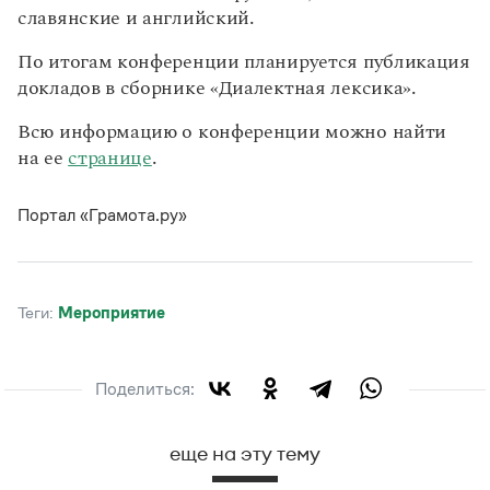
Статьи
славянские и английский.
Монологи
Интервью
По итогам конференции планируется публикация
Лекции и подкасты
докладов в сборнике «Диалектная лексика».
Рекомендуем
Всю информацию о конференции можно найти
на ее
странице
.
Учебник Грамоты
Портал «Грамота.ру»
Правила русского языка: от азов до тонкостей
Интерактивные упражнения: от простого к сложному
Скороговорки
Теги:
мероприятие
Издательство
Поделиться:
Словари
Научпоп
еще на эту тему
Учебники и справочники
Все книги