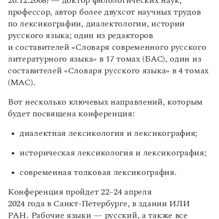
20.12.2008) — доктор филологических наук,
Управление в русском языке
Правила русской орфографии и пунктуации
Словари русского языка как государственного
профессор, автор более двухсот научных трудов
Словарь русских имён
(1956)
по лексикографии, диалектологии, истории
Словарь методических терминов
русского языка; один из редакторов
Справочники
и составителей «Словаря современного русского
литературного языка» в 17 томах (БАС), один из
Правила русской орфографии и пунктуации
составителей «Словаря русского языка» в 4 томах
Русский язык. Краткий теоретический курс
(МАС).
для школьников
Письмовник
Вот несколько ключевых направлений, которым
Справочник по пунктуации
будет посвящена конференция:
Словарь-справочник трудностей
Справочник по фразеологии
диалектная лексикология и лексикография;
Азбучные истины
Словарь-справочник непростые слова
историческая лексикология и лексикография;
Все справочники портала
современная толковая лексикография.
Конференция пройдет 22–24 апреля
Журнал
2024 года в Санкт-Петербурге, в здании ИЛИ
Новости и события
РАН. Рабочие языки — русский, а также все