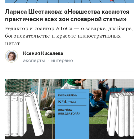
Лариса Шестакова: «Новшества касаются
статьи
наследие
практически всех зон словарной статьи»
Редактор и соавтор АТоСа — о заварке, драйвере,
богоискательстве и красоте иллюстративных
цитат
Ксения Киселева
эксперты
интервью