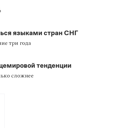
%
ться языками стран СНГ
ние три года
бщемировой тенденции
лько сложнее