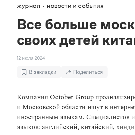
В. М
журнал
новости и события
Большой универсальный словарь русского языка
Спр
Сл
Русский орфографический словарь
Реда
Русское словесное ударение
Все больше моск
Современный словарь иностранных слов
Вс
Все
Словарь антонимов
своих детей кит
Словарь методических терминов
Словарь русских имён
Словарь синонимов
Словарь собственных имён
12 июля 2024
Словарь трудностей русского языка
Управление в русском языке
Словари русского языка как государственного
В закладки
Поделиться
Компания October Group проанализир
и Московской области ищут в интерне
иностранным языкам. Специалистов и
языков: английский, китайский, хинди