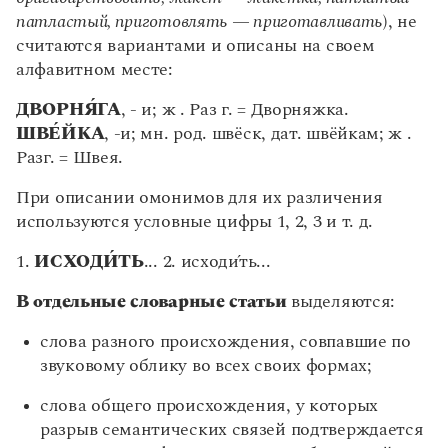
патластый, приготовлять — приготавливать
), не
считаются вариантами и описаны на своем
алфавитном месте:
ДВОРНЯ
ГА
, - и; ж . Раз г. = Дворняжка.
ШВЕ
ЙКА
, -и; мн. род. швёск, дат. швёйкам; ж .
Разг. = Швея.
При описании омонимов для их различения
используются условные цифры 1, 2, 3 и т. д.
1.
ИСХОДИ
ТЬ
... 2. исходи́ть...
В отдельные словарные статьи
выделяются:
слова разного происхождения, совпавшие по
звуковому облику во всех своих формах;
слова общего происхождения, у которых
разрыв семантических связей подтверждается