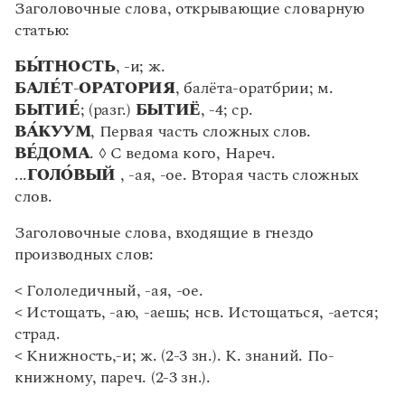
Управление в русском языке
Правила русской орфографии и пунктуации
Заголовочные слова, открывающие словарную
Словари русского языка как государственного
Краткое руководство к пользованию словарем
Словарь русских имён
(1956)
статью:
Общие сведения о словаре и структуре
Словарь методических терминов
словарных статей
БЫ́ТНОСТЬ
, -и; ж.
Введение
Справочники
БАЛЕ́Т
-
ОРАТОРИЯ
, балёта-оратбрии; м.
Заголовочное слово
БЫТИЕ
; (разг.)
БЫТИЁ
, -4; ср.
Орфоэпический и орфографический
Правила русской орфографии и пунктуации
ВА
КУУМ
, Первая часть сложных слов.
комментарий к слову
Русский язык. Краткий теоретический курс
ВЕ
ДОМА
.
◊
С ведома кого, Нареч.
Грамматический комментарий к слову
для школьников
...
ГОЛО
ВЫЙ
, -ая, -ое. Вторая часть сложных
Письмовник
Этимологическая справка о слове
слов.
Справочник по пунктуации
Характеристика подчинительных связей слова
Словарь-справочник трудностей
Функционально-стилистическая характеристика
Заголовочные слова, входящие в гнездо
Справочник по фразеологии
слова
Азбучные истины
производных слов:
Характеристика лексического значения слова
Словарь-справочник непростые слова
Принципы и приемы иллюстрирования
Все справочники портала
< Гололедичный, -ая, -ое.
Принципы гнездования производных слов
< Истощать, -аю, -аешь; нсв. Истощаться, -ается;
Принципы размещения и описания фразеологии
страд.
Принципы отбора и размещения
< Книжность,-и; ж. (2-3 зн.). К. знаний. По-
Журнал
энциклопедической информации
книжному, пареч. (2-3 зн.).
Условные сокращения
Новости и события