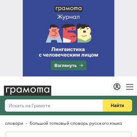
Найти
Искать на Грамоте
словари
большой толковый словарь русского языка
Везде
Справочная служба