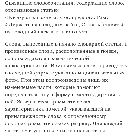
Условные обозначения
Связанные словосочетания, содержащие слово,
Статьи
Монологи
открывающее статью:
Интервью
< Книзу от кого-чего. в зн. предлога. Разг.
Лекции и подкасты
◊
Держать на голодном пайке; Сажать (ставить)
Рекомендуем
на голодный паёк и т. п. кого-что.
Слова, вынесенные в начало словарной статьи, и
Учебник Грамоты
производные слова, расположенные в гнезде,
сопровождаются грамматической
Правила русского языка: от азов до тонкостей
характеристикой. Изменяемые слова приводятся
Интерактивные упражнения: от простого к сложному
в исходной форме с указанием дополнительных
Скороговорки
форм. При этом воспроизведены лишь их
изменяемые части, которые помогают
определить данную форму и место ударения в
Издательство
ней. Завершается грамматическая
характеристика пометой, указывающей на
Словари
принадлежность слова к определенному
Научпоп
лексикограмматическому разряду. Для каждой
Учебники и справочники
Все книги
части речи установлены основные типы