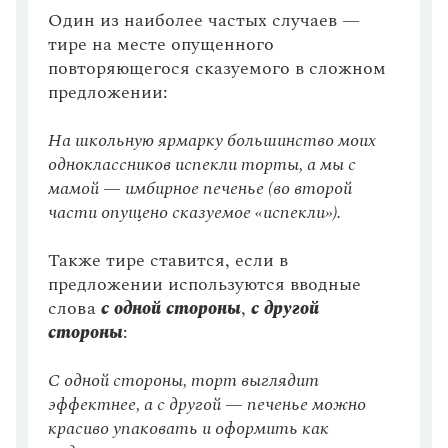
Статьи
Один из наиболее частых случаев —
Монологи
Корни с чередованием гласных, выбор которых
тире на месте опущенного
Интервью
зависит от ударения
повторяющегося сказуемого в сложном
Лекции и подкасты
Рекомендуем
Пояснительные конструкции
предложении:
Обособленные дополнения (ограничительно-
На школьную ярмарку большинство моих
выделительные обороты)
одноклассников испекли торты, а мы с
Учебник Грамоты
НЕ с наречиями
мамой — имбирное печенье (во второй
Правила русского языка: от азов до тонкостей
части опущено сказуемое «испекли»).
НЕ с причастиями
Интерактивные упражнения: от простого к сложному
Скороговорки
Обособленные приложения
Также тире ставится, если в
предложении используются вводные
НЕ с глаголами и деепричастиями
слова
с одной стороны
,
с другой
Обособленные несогласованные определения
Издательство
стороны
:
НЕ с существительными
Словари
С одной стороны, торт выглядит
Научпоп
Приставки на З (С)
эффектнее, а с другой — печенье можно
Учебники и справочники
красиво упаковать и оформить как
Все книги
Гласные в приставках ПРЕ- и ПРИ-