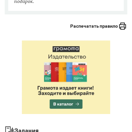
подарок.
Буквы Ы и И после приставок на согласные
Обособленные согласованные определения
Распечатать правило
Обособленные обстоятельства
Вводные слова и конструкции
Сложноподчинённое предложение
Сложносочинённое предложение
Сложное бессоюзное предложение
НЕ с прилагательными
Обращение
Разделительные Ъ и Ь
Правописание Ь в глагольных формах
Части ПОЛ- и ПОЛУ-
Задания