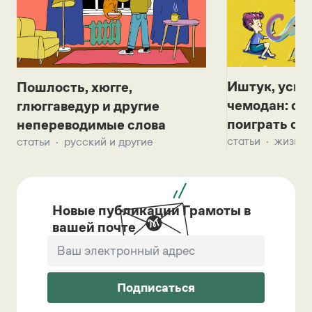
Иштук, уськ
Пошлость, хюгге,
чемодан: се
глюггаведур и другие
поиграть с д
непереводимые слова
статьи
жизнь 
статьи
русский и другие
Новые публикации Грамоты в
вашей почте
Подписаться