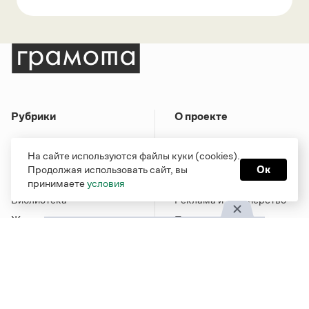
Рубрики
О проекте
Справочная служба
О портале
На сайте используются файлы куки (cookies).
Словари
Команда
Продолжая использовать сайт, вы
Ок
Справочники
Обратная связь
принимаете
условия
Библиотека
Реклама и партнерство
Журнал
Политика
конфиденциальности
Учебник
Пользовательское
Издательство
соглашение