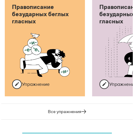
Правописание
Правописа
безударных беглых
безударных
гласных
гласных
Упражнение
Упражнен
Все упражнения