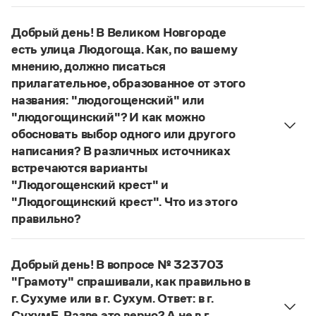
Управление в русском языке
Правила русской орфографии и пунктуации
Правильнее:
на остров-град Свияжск
.
Словари русского языка как государственного
Словарь русских имён
(1956)
Страница ответа
Добрый день! В Великом Новгороде
Словарь методических терминов
есть улица Людогоща. Как, по вашему
мнению, должно писаться
Справочники
прилагательное, образованное от этого
Правила русской орфографии и пунктуации
названия: "людогощенский" или
Русский язык. Краткий теоретический курс
"людогощинский"? И как можно
для школьников
обосновать выбор одного или другого
Письмовник
написания? В различных источниках
Справочник по пунктуации
встречаются варианты
Словарь-справочник трудностей
Справочник по фразеологии
"Людогощенский крест" и
Азбучные истины
"Людогощинский крест". Что из этого
Словарь-справочник непростые слова
правильно?
Все справочники портала
Есть орфографическое правило:
в прилагательных, образованных от
Добрый день! В вопросе № 323703
географических названий на -
а
(-
я
), пишется
Журнал
"Грамоту" спрашивали, как правильно в
суффикс -
инск
-. Правильно:
Людогоща
—
г. Сухуме или в г. Сухум. Ответ: в г.
людогощинский
. Ср.:
Балашиха
—
балашихинский
,
Новости и события
СухумЕ. Разве это верно? А не в г.