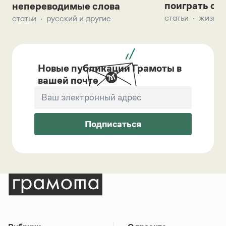
поиграть с д
непереводимые слова
статьи
жизнь 
статьи
русский и другие
Новые публикации Грамоты в
вашей почте
Подписаться