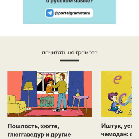
почитать на грамоте
Иштук, уськ
Пошлость, хюгге,
чемодан: се
глюггаведур и другие