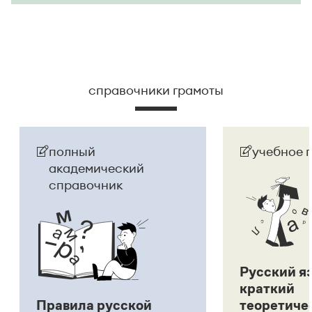
справочники грамоты
полный
учебное 
академический
справочник
Русский я
краткий
Правила русской
теоретиче