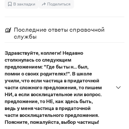
Управление в русском языке
Правила русской орфографии и пунктуации
В закладки
Поделиться
Словари русского языка как государственного
Словарь русских имён
(1956)
Словарь методических терминов
Справочники
Последние ответы справочной
службы
Правила русской орфографии и пунктуации
Русский язык. Краткий теоретический курс
для школьников
Здравствуйте, коллеги! Недавно
Письмовник
столкнулась со следующим
Справочник по пунктуации
предложением: "Где бы ты н... был,
Словарь-справочник трудностей
помни о своих родителях!". В школе
Справочник по фразеологии
Азбучные истины
учили, что если частица в придаточной
Словарь-справочник непростые слова
части сложного предложения, то пишем
Все справочники портала
НИ, а если восклицательное или вопрос.
предложение, то НЕ, как здесь быть,
ведь у меня частица в придаточной
Журнал
части восклицательного предложения.
Поясните, пожалуйста, выбор частицы!
Новости и события