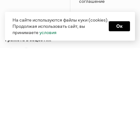
соглашение
На сайте используются файлы куки (cookies).
Продолжая использовать сайт, вы
Ок
принимаете
условия
Грамота в соцсетях
Функционирует при финансовой поддержке Министерства
цифрового развития, связи и массовых коммуникаций
Российской Федерации
Перейти на старую версию
Грамоты
© Грамота.ru, 2000 – 2026
Свидетельство о регистрации СМИ: ЭЛ № ФС 77 - 84700,
выдано 10.02.2023
Дизайн — Мария Екимова /
Мотка