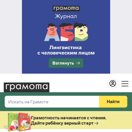
Найти
Искать на Грамоте
Везде
Справочная служба