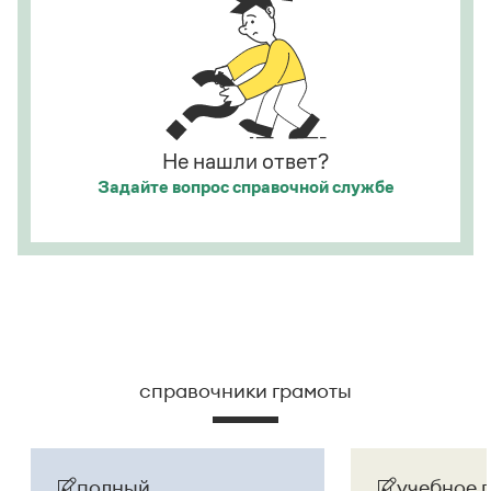
развернут в придаточное предложение:
Она
посмотрела на него, как
[
смотрят
]
на сумасшедшего
.
Страница ответа
Не нашли ответ?
Задайте вопрос
справочной службе
справочники грамоты
полный
учебное 