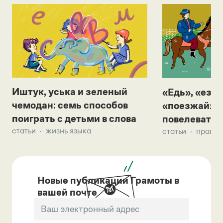
Иштук, уська и зеленый
«Едь», «езж
чемодан: семь способов
«поезжай»? 
поиграть с детьми в слова
повелевать 
статьи
жизнь языка
статьи
правил
Новые публикации Грамоты в
вашей почте