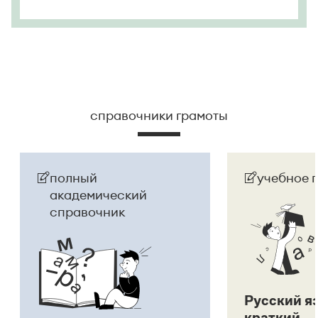
справочники грамоты
полный
учебное 
академический
справочник
Русский я
краткий