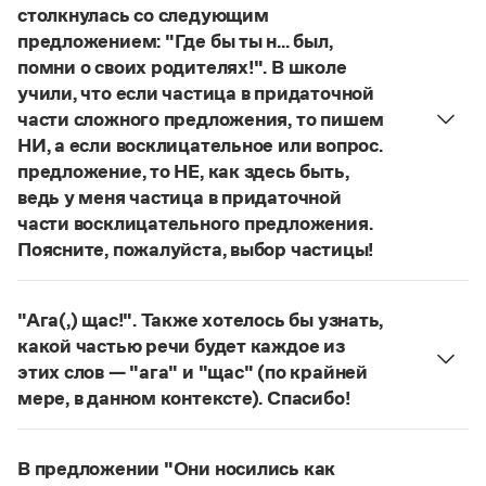
Управление в русском языке
Правила русской орфографии и пунктуации
столкнулась со следующим
Словари русского языка как государственного
Словарь русских имён
(1956)
предложением: "Где бы ты н... был,
Словарь методических терминов
помни о своих родителях!". В школе
учили, что если частица в придаточной
Справочники
части сложного предложения, то пишем
НИ, а если восклицательное или вопрос.
Правила русской орфографии и пунктуации
предложение, то НЕ, как здесь быть,
Русский язык. Краткий теоретический курс
для школьников
ведь у меня частица в придаточной
Письмовник
части восклицательного предложения.
Справочник по пунктуации
Поясните, пожалуйста, выбор частицы!
Словарь-справочник трудностей
Правильно:
Где бы ты ни был, помни о своих
Справочник по фразеологии
Азбучные истины
родителях!
Частица
не
пишется в независимых
"Ага(,) щас!". Также хотелось бы узнать,
Словарь-справочник непростые слова
восклицательных предложениях:
Где ты только
Все справочники портала
какой частью речи будет каждое из
не был!
этих слов — "ага" и "щас" (по крайней
Страница ответа
мере, в данном контексте). Спасибо!
частица
Ага
—
, которая в данном случае
Журнал
используется для эмоционального усиления
В предложении "Они носились как
Новости и события
отказа говорящего поверить в достоверность