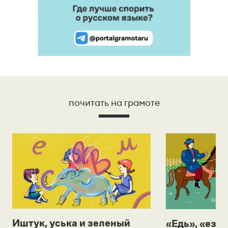
почитать на грамоте
Иштук, уська и зеленый
«Едь», «езж