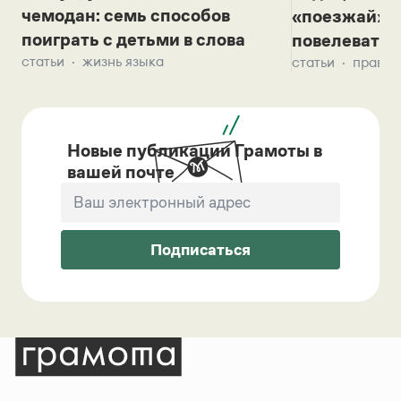
чемодан: семь способов
«поезжай»? 
поиграть с детьми в слова
повелевать 
статьи
жизнь языка
статьи
правил
Новые публикации Грамоты в
вашей почте
Подписаться