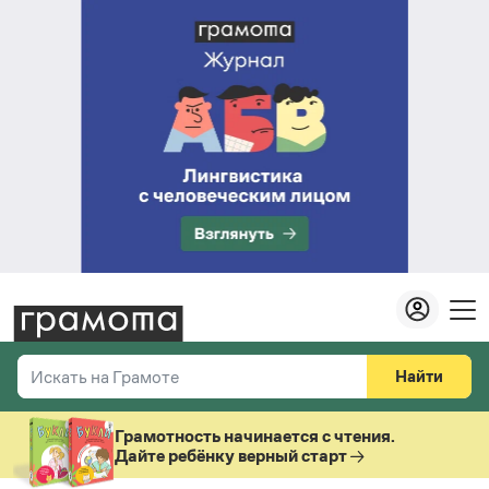
Найти
Искать на Грамоте
Везде
Справочная служба