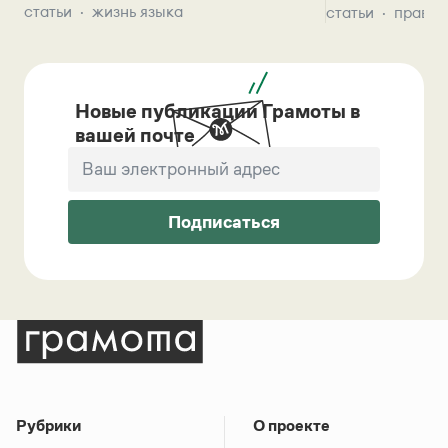
статьи
жизнь языка
статьи
правил
Новые публикации Грамоты в
вашей почте
Подписаться
Рубрики
О проекте