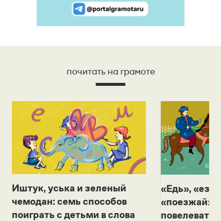
почитать на грамоте
Иштук, уська и зеленый
«Едь», «езж
чемодан: семь способов
«поезжай»? 
поиграть с детьми в слова
повелевать 