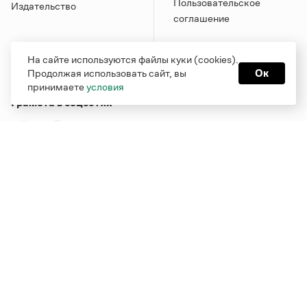
Пользовательское
Издательство
соглашение
На сайте используются файлы куки (cookies).
Продолжая использовать сайт, вы
Ок
принимаете
условия
Грамота в соцсетях
Функционирует при финансовой поддержке Министерства
цифрового развития, связи и массовых коммуникаций
Российской Федерации
Перейти на старую версию
Грамоты
© Грамота.ru, 2000 – 2026
Свидетельство о регистрации СМИ: ЭЛ № ФС 77 - 84700,
выдано 10.02.2023