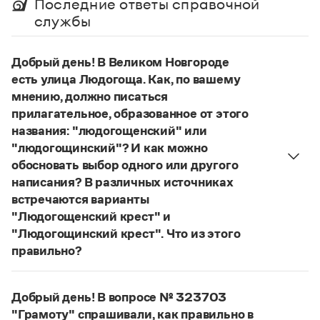
Последние ответы справочной
Управление в русском языке
Правила русской орфографии и пунктуации
Словари русского языка как государственного
службы
Словарь русских имён
(1956)
Словарь методических терминов
Добрый день! В Великом Новгороде
Справочники
есть улица Людогоща. Как, по вашему
мнению, должно писаться
Правила русской орфографии и пунктуации
Русский язык. Краткий теоретический курс
прилагательное, образованное от этого
для школьников
названия: "людогощенский" или
Письмовник
"людогощинский"? И как можно
Справочник по пунктуации
обосновать выбор одного или другого
Словарь-справочник трудностей
написания? В различных источниках
Справочник по фразеологии
Азбучные истины
встречаются варианты
Словарь-справочник непростые слова
"Людогощенский крест" и
Все справочники портала
"Людогощинский крест". Что из этого
правильно?
Есть орфографическое правило:
Журнал
в прилагательных, образованных от
Добрый день! В вопросе № 323703
географических названий на -
а
(-
я
), пишется
Новости и события
"Грамоту" спрашивали, как правильно в