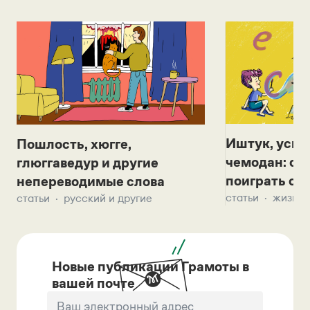
Иштук, уськ
Пошлость, хюгге,
чемодан: се
глюггаведур и другие
поиграть с д
непереводимые слова
статьи
жизнь 
статьи
русский и другие
Новые публикации Грамоты в
вашей почте