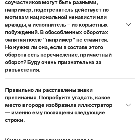
Управление в русском языке
Правила русской орфографии и пунктуации
соучастников могут быть разными,
Словари русского языка как государственного
Словарь русских имён
(1956)
например, подстрекатель действует по
Словарь методических терминов
мотивам национальной ненависти или
вражды, а исполнитель – из корыстных
Справочники
побуждений. В обособленных оборотах
запятая после "например" не ставится.
Правила русской орфографии и пунктуации
Но нужна ли она, если в составе этого
Русский язык. Краткий теоретический курс
оборота есть перечисление, причастный
для школьников
Письмовник
оборот? Буду очень признательна за
Справочник по пунктуации
разъяснения.
Словарь-справочник трудностей
«Правил русской орфографии и пунктуации»
В § 94
Справочник по фразеологии
под ред. В. В. Лопатина говорится, что вводные
Азбучные истины
Правильно ли расставлены знаки
слова и сочетания слов, стоящие на границе
Словарь-справочник непростые слова
препинания. Попробуйте угадать, какое
Все справочники портала
частей сложного предложения и относящиеся к
место в городе изобразила иллюстратор
следующему за ними предложению,
— именно ему посвящены следующие
не отделяются от него запятой:
Послышался
строки.
резкий стук, должно быть сорвалась ставня
(Ч.).
Журнал
Нужно закрыть запятой придаточную часть:
По этому правилу запятая после
например
Попробуйте угадать, какое место в городе
Новости и события
не нужна:
Мотивы совершения преступления у