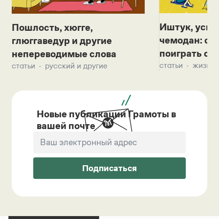
Иштук, уськ
Пошлость, хюгге,
чемодан: се
глюггаведур и другие
поиграть с д
непереводимые слова
статьи
жизнь 
статьи
русский и другие
Новые публикации Грамоты в
вашей почте
Подписаться