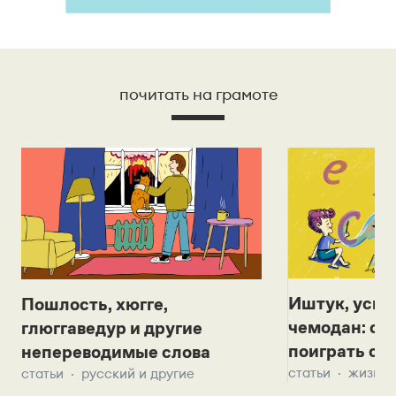
почитать на грамоте
Иштук, уськ
Пошлость, хюгге,
чемодан: се
глюггаведур и другие
поиграть с д
непереводимые слова
статьи
жизнь 
статьи
русский и другие