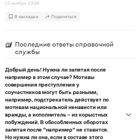
Управление в русском языке
Правила русской орфографии и пунктуации
15 ноября 2006
Словари русского языка как государственного
Словарь русских имён
(1956)
Словарь методических терминов
В закладки
Поделиться
Справочники
Правила русской орфографии и пунктуации
Последние ответы справочной
Русский язык. Краткий теоретический курс
службы
для школьников
Письмовник
Справочник по пунктуации
Добрый день! Нужна ли запятая после
Словарь-справочник трудностей
например в этом случае? Мотивы
Справочник по фразеологии
совершения преступления у
Азбучные истины
соучастников могут быть разными,
Словарь-справочник непростые слова
Все справочники портала
например, подстрекатель действует по
мотивам национальной ненависти или
вражды, а исполнитель – из корыстных
побуждений. В обособленных оборотах
Журнал
запятая после "например" не ставится.
Но нужна ли она, если в составе этого
Новости и события