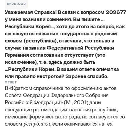
Задать вопрос справочной службе
Можно использовать знаки подстановки
№ 209742
Поиск по всем разделам
Горячие вопросы
Уважаемая Справка! В связи с вопросом 209677
Все вопросы
?
— для любого символа, включая пробелы и дефисы (
к?
у меня возникли сомнения. Вы пишете ...
мпания
,
тер?а?а
,
общественно?полезный
)
Республики Корея..., хотя до этого на вопрос, как
Словари
*
— для любого количества символов, кроме пробела
согласуется название государства с родовым
видео-*
,
ране*ый
(
)
Словари
словом (республика), отвечали, что только в
Русский орфографический словарь
Ответы справочной службы
случае названия Федеративной Республики
Большой орфоэпический словарь русского языка
Большой орфоэпический словарь русского языка
Германия согласование отсутствует (это
Большой толковый словарь русских глаголов
Словарь трудностей русского языка
Справочники
Большой толковый словарь русских существительных
исключение), т. е. здесь должно быть
Русское словесное ударение
Большой толковый словарь русского языка
...Республики Кореи. В вашем ответе опечатка
Словарь собственных имён
Правила русской орфографии и пунктуации
Учебник
Большой универсальный словарь русского языка
или правило нестрогое? Заранее спасибо.
Большой универсальный словарь русского языка
Русский язык: краткий теоретический курс для
Русский орфографический словарь
ОТВЕТ
Большой толковый словарь русского языка
школьников
Журнал
Русское словесное ударение
В «Кратком справочнике по оформлению актов
Современный словарь иностранных слов
Современный словарь иностранных слов
Письмовник
Совета Федерации Федерального Собрания
Словарь антонимов
Большой толковый словарь русских
Справочник по пунктуации
Российской Федерации» (М., 2001) даны
Словарь методических терминов
существительных
Словарь-справочник трудностей русского языка
Словарь русских имён
следующие рекомендации: названия республик,
Большой толковый словарь русских глаголов
Справочник по фразеологии
Словарь синонимов
имеющие форму женского рода, не согласуются со
Словарь синонимов
Словарь-справочник «Непростые слова»
Словарь собственных имён
словом
, если оканчиваются на -ея.
республика
Словарь трудностей русского языка
Словарь антонимов
Азбучные истины
Управление в русском языке