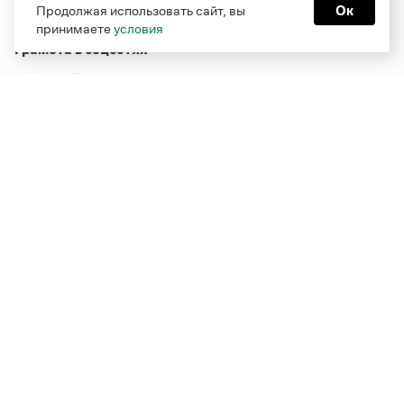
Продолжая использовать сайт, вы
Ок
принимаете
условия
Грамота в соцсетях
Функционирует при финансовой поддержке Министерства
цифрового развития, связи и массовых коммуникаций
Российской Федерации
Перейти на старую версию
Грамоты
© Грамота.ru, 2000 – 2026
Свидетельство о регистрации СМИ: ЭЛ № ФС 77 - 84700,
выдано 10.02.2023
Дизайн — Мария Екимова /
Мотка
Реклама