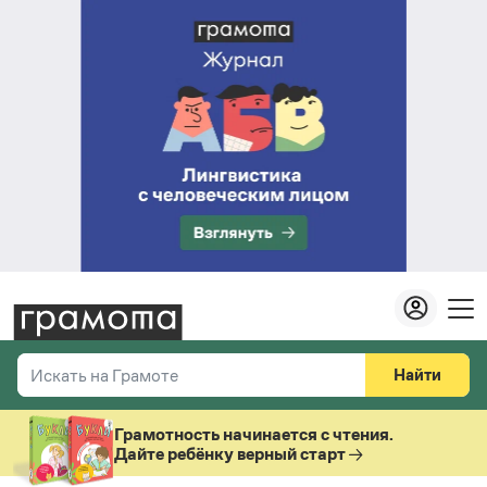
Найти
Искать на Грамоте
Везде
Справочная служба