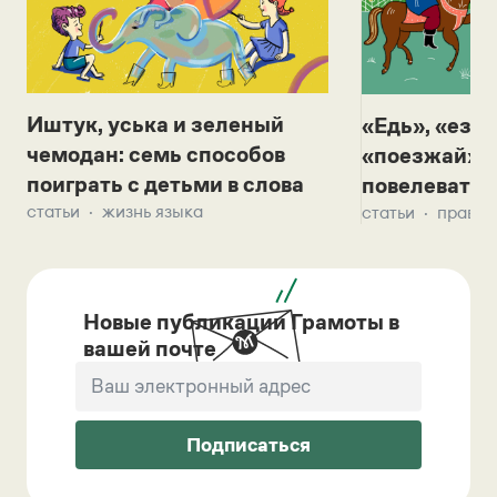
Иштук, уська и зеленый
«Едь», «езж
чемодан: семь способов
«поезжай»? 
поиграть с детьми в слова
повелевать 
статьи
жизнь языка
статьи
правил
Новые публикации Грамоты в
вашей почте
Подписаться