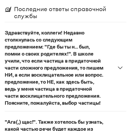
Управление в русском языке
Правила русской орфографии и пунктуации
Словари русского языка как государственного
Последние ответы справочной
Словарь русских имён
(1956)
службы
Словарь методических терминов
Справочники
Здравствуйте, коллеги! Недавно
столкнулась со следующим
Правила русской орфографии и пунктуации
Русский язык. Краткий теоретический курс
предложением: "Где бы ты н... был,
для школьников
помни о своих родителях!". В школе
Письмовник
учили, что если частица в придаточной
Справочник по пунктуации
части сложного предложения, то пишем
Словарь-справочник трудностей
НИ, а если восклицательное или вопрос.
Справочник по фразеологии
Азбучные истины
предложение, то НЕ, как здесь быть,
Словарь-справочник непростые слова
ведь у меня частица в придаточной
Все справочники портала
части восклицательного предложения.
Поясните, пожалуйста, выбор частицы!
Правильно:
Где бы ты ни был, помни о своих
Журнал
родителях!
Частица
не
пишется в независимых
"Ага(,) щас!". Также хотелось бы узнать,
восклицательных предложениях:
Где ты только
Новости и события
какой частью речи будет каждое из