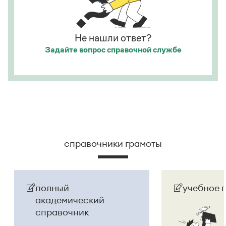
на сумасшедшего
.
Страница ответа
Не нашли ответ?
Задайте вопрос
справочной службе
справочники грамоты
полный
учебное 
академический
справочник