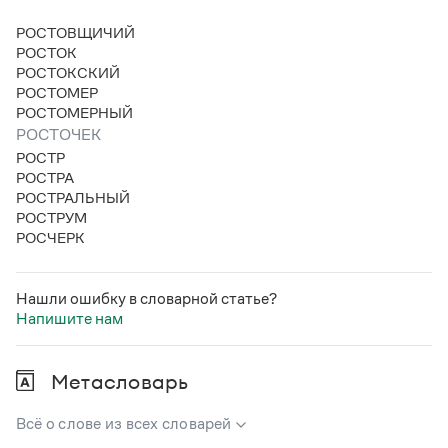
Статьи
Монологи
РОСТОВЩИЧИЙ
Интервью
РОСТОК
Лекции и подкасты
РОСТОКСКИЙ
Рекомендуем
РОСТОМЕР
РОСТОМЕРНЫЙ
РОСТОЧЕК
РОСТР
Учебник Грамоты
РОСТРА
РОСТРАЛЬНЫЙ
Правила русского языка: от азов до тонкостей
РОСТРУМ
Интерактивные упражнения: от простого к сложному
РОСЧЕРК
Скороговорки
Нашли ошибку в словарной статье?
Напишите нам
Издательство
Словари
Метасловарь
Научпоп
Учебники и справочники
Всё о слове из всех словарей
Все книги