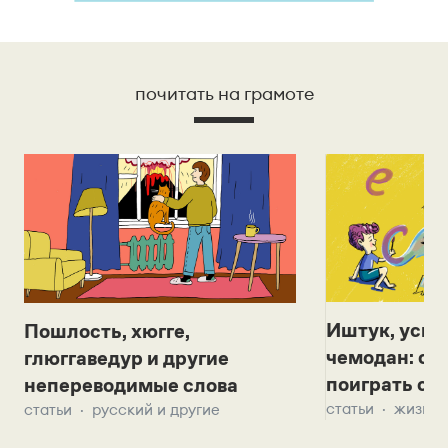
почитать на грамоте
Иштук, уськ
Пошлость, хюгге,
чемодан: се
глюггаведур и другие
поиграть с д
непереводимые слова
статьи
жизнь 
статьи
русский и другие