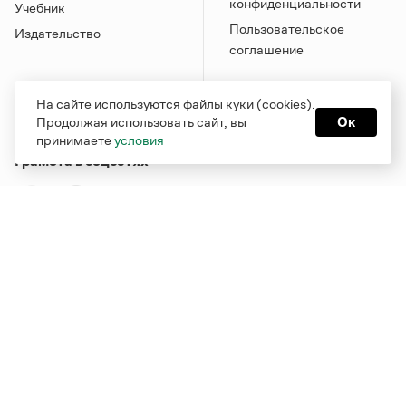
конфиденциальности
Учебник
Пользовательское
Издательство
соглашение
На сайте используются файлы куки (cookies).
Продолжая использовать сайт, вы
Ок
принимаете
условия
Грамота в соцсетях
Функционирует при финансовой поддержке Министерства
цифрового развития, связи и массовых коммуникаций
Российской Федерации
Перейти на старую версию
Грамоты
© Грамота.ru, 2000 – 2026