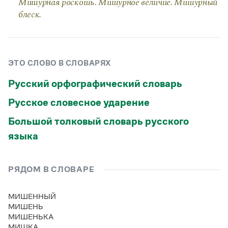
Мишурная роскошь. Мишурное величие. Мишурный
Статьи
блеск.
Монологи
Интервью
Лекции и подкасты
Рекомендуем
ЭТО СЛОВО В СЛОВАРЯХ
Русский орфографический словарь
Учебник Грамоты
Русское словесное ударение
Правила русского языка: от азов до тонкостей
Интерактивные упражнения: от простого к сложному
Большой толковый словарь русского
Скороговорки
языка
Издательство
РЯДОМ В СЛОВАРЕ
Словари
МИШЕННЫЙ
Научпоп
МИШЕНЬ
Учебники и справочники
МИШЕНЬКА
Все книги
МИШКА