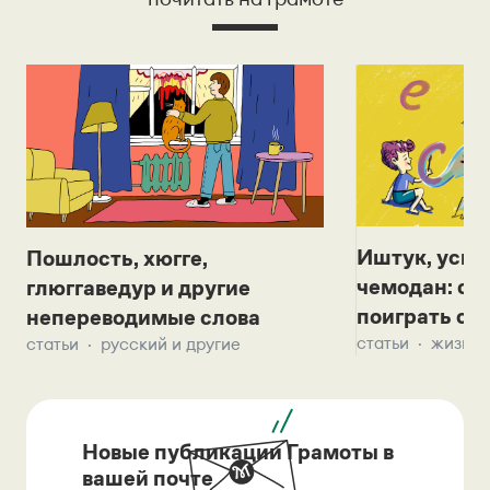
Иштук, уськ
Пошлость, хюгге,
чемодан: се
глюггаведур и другие
поиграть с д
непереводимые слова
статьи
жизнь 
статьи
русский и другие
Новые публикации Грамоты в
вашей почте