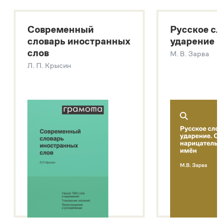
Большой толковый словарь русского языка
Большой толковый словарь русских существительных
Современный
Русское с
Большой толковый словарь русских глаголов
словарь иностранных
ударение
Современный словарь иностранных слов
слов
М. В. Зарва
Звук – технология синтеза платформы
SaluteSpeech
Л. П. Крысин
Подробнее о метасловаре