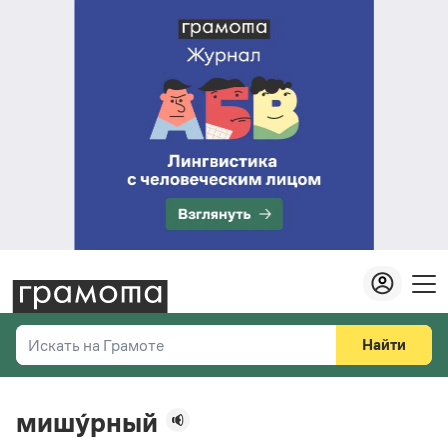
Найти
Искать на Грамоте
Везде
Справочная служба
мишу́рный