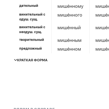
дательный
мише́нному
мише́
винительный c
мише́нного
мише́
одуш. сущ.
винительный c
мише́нный
мише́
неодуш. сущ.
творительный
мише́нным
мише́
предложный
мише́нном
мише́
КРАТКАЯ ФОРМА
единственное число
мужской род
женский род
средний ро
мише́нна
мише́нно