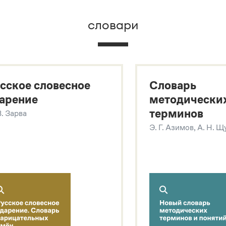
словари
х
сское словесное
Словарь
арение
методически
терминов
В. Зарва
Э. Г. Азимов, А. Н. 