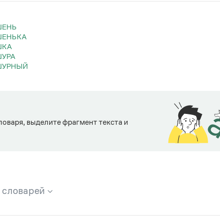
ШЕНЬ
ШЕНЬКА
ШКА
ШУРА
ШУРНЫЙ
ловаря, выделите фрагмент текста и
х словарей
брана вся информация из следующих словарей: