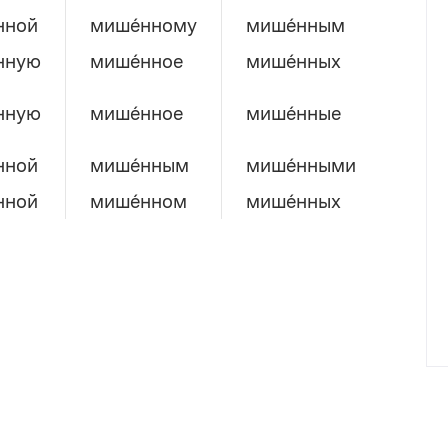
нной
мише́нному
мише́нным
нную
мише́нное
мише́нных
нную
мише́нное
мише́нные
нной
мише́нным
мише́нными
нной
мише́нном
мише́нных
множественное число
д
мише́нны