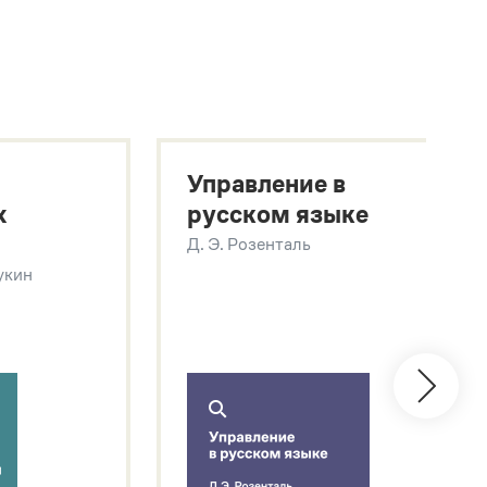
Управление в
х
русском языке
Д. Э. Розенталь
Щукин