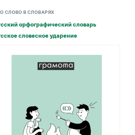
Рекомендуем
О СЛОВО В СЛОВАРЯХ
Учебник Грамоты
усский орфографический словарь
сское словесное ударение
Правила русского языка: от азов до тонкостей
Интерактивные упражнения: от простого к
сложному
Скороговорки
Издательство
Словари
Научпоп
Учебники и справочники
Все книги