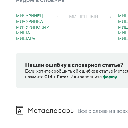
РЯДОМ В СЛОВАРЕ
МИЧУРИНЕЦ
МИ
МИШЕННЫЙ
МИЧУРИНКА
МИ
МИЧУРИНСКИЙ
МИ
МИША
МИ
МИШАРЬ
МИ
Нашли ошибку в словарной статье?
Если хотите сообщить об ошибке в статье Метас
нажмите
Ctrl + Enter
.
Или заполните
форму
Метасловарь
Всё о слове из все
В метасловаре Грамоты в удобном виде со