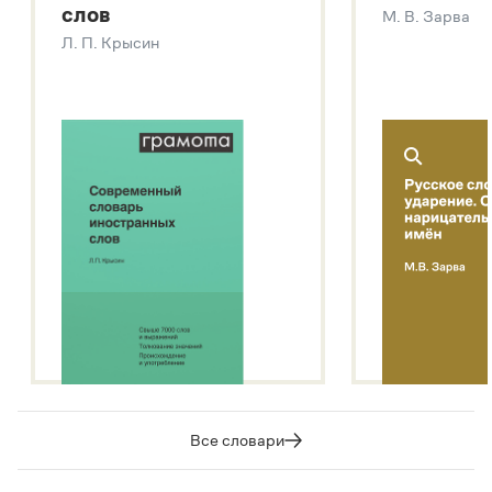
слов
М. В. Зарва
Звук – технология синтеза платформы
SaluteSpeech
Л. П. Крысин
Подробнее о метасловаре
Все словари