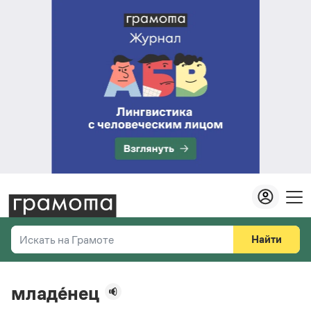
Найти
Искать на Грамоте
Везде
Справочная служба
младе́нец