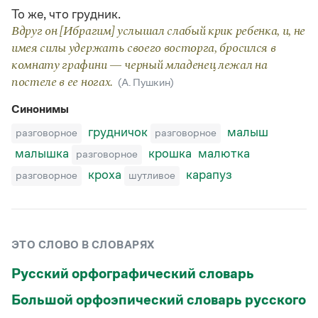
Статьи
То же, что грудник.
Монологи
Вдруг он [Ибрагим] услышал слабый крик ребенка, и, не
Интервью
имея силы удержать своего восторга, бросился в
Лекции и подкасты
Рекомендуем
комнату графини — черный младенец лежал на
постеле в ее ногах.
(А. Пушкин)
Синонимы
Учебник Грамоты
грудничок
малыш
разговорное
разговорное
Правила русского языка: от азов до тонкостей
малышка
крошка
малютка
разговорное
Интерактивные упражнения: от простого к сложному
кроха
карапуз
разговорное
шутливое
Скороговорки
Издательство
ЭТО СЛОВО В СЛОВАРЯХ
Словари
Русский орфографический словарь
Научпоп
Учебники и справочники
Большой орфоэпический словарь русского
Все книги