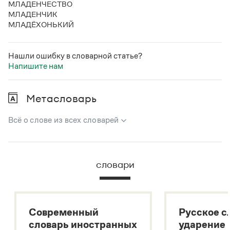
МЛАДЕНЧЕСТВО
МЛАДЕНЧИК
МЛАДЁХОНЬКИЙ
Нашли ошибку в словарной статье?
Напишите нам
Метасловарь
Всё о слове из всех словарей
В метасловаре Грамоты в удобном виде собрана вся
информация из следующих словарей:
словари
Русский орфографический словарь
Большой толковый словарь русского языка
Большой толковый словарь русских существительных
Современный
Русское с
Большой толковый словарь русских глаголов
словарь иностранных
ударение
Современный словарь иностранных слов