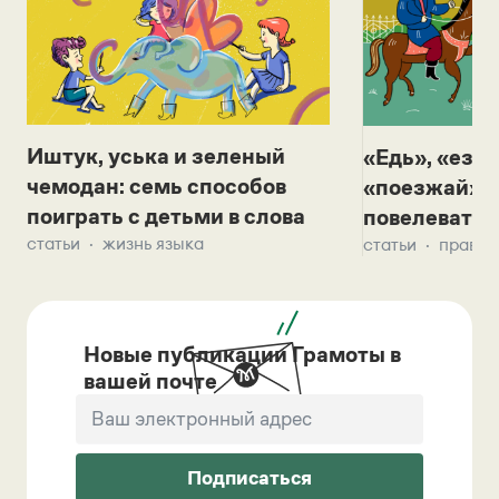
Иштук, уська и зеленый
«Едь», «езж
чемодан: семь способов
«поезжай»? 
поиграть с детьми в слова
повелевать 
статьи
жизнь языка
статьи
правил
Новые публикации Грамоты в
вашей почте
Подписаться