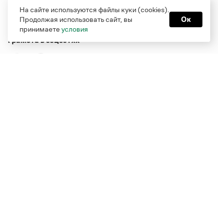
На сайте используются файлы куки (cookies).
Продолжая использовать сайт, вы
Ок
принимаете
условия
Грамота в соцсетях
Функционирует при финансовой поддержке Министерства
цифрового развития, связи и массовых коммуникаций
Российской Федерации
Перейти на старую версию
Грамоты
© Грамота.ru, 2000 – 2026
Свидетельство о регистрации СМИ: ЭЛ № ФС 77 - 84700,
выдано 10.02.2023
Дизайн — Мария Екимова /
Мотка