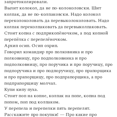
Управление в русском языке
Правила русской орфографии и пунктуации
запротоколировали.
Словари русского языка как государственного
Словарь русских имён
(1956)
Вылит колокол, да не по-колоколовски. Шит
Словарь методических терминов
колпак, да не по-колпаковски. Надо колокол
переколоколовать да перевыколоколовать. Надо
Справочники
колпак переколпаковать да перевыколпаковать.
Стоит копна с подприкопёночком, а под копной
Правила русской орфографии и пунктуации
перепёлка с перепелёночком.
Русский язык. Краткий теоретический курс
Архип осип. Осип охрип.
для школьников
Письмовник
Говорил командир про полковника и про
Справочник по пунктуации
полковницу, про подполковника и про
Словарь-справочник трудностей
подполковницу, про поручика и про поручицу, про
Справочник по фразеологии
подпоручика и про подпоручицу, про прапорщика
Азбучные истины
и про прапорщицу, про подпрапорщика, а про
Словарь-справочник непростые слова
Все справочники портала
подпрапорщицу молчал.
Купи кипу пуха.
Стоит поп на копне, колпак на попе, копна под
попом, поп под колпаком.
Журнал
У перепелa и перепелки пять перепелят.
Расскажите про покупки! — Про какие про
Новости и события