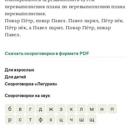
перевыполнения плана по перевыполнению плана
перевыполнения.
Повар Пётр, повар Павел. Павел парил, Пётр пёк.
Пётр пёк, а Павел парил. Повар Пётр, повар
Павел.
Скачать скороговорки в формате PDF
Для взрослых
Для детей
Скороговорка «Лигурия»
Скороговорки на звук
б
в
г
д
ж
з
к
л
м
н
п
р
с
т
ф
х
ц
ч
ш
щ