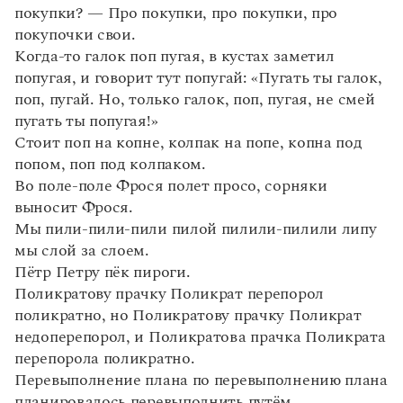
Статьи
покупки? — Про покупки, про покупки, про
Монологи
покупочки свои.
Интервью
Когда-то галок поп пугая, в кустах заметил
Лекции и подкасты
попугая, и говорит тут попугай: «Пугать ты галок,
Рекомендуем
поп, пугай. Но, только галок, поп, пугая, не смей
пугать ты попугая!»
Стоит поп на копне, колпак на попе, копна под
Учебник Грамоты
попом, поп под колпаком.
Во поле-поле Фрося полет просо, сорняки
Правила русского языка: от азов до тонкостей
выносит Фрося.
Интерактивные упражнения: от простого к сложному
Скороговорки
Мы пили-пили-пили пилой пилили-пилили липу
мы слой за слоем.
Пётр Петру пёк пироги.
Поликратову прачку Поликрат перепорол
Издательство
поликратно, но Поликратову прачку Поликрат
Словари
недоперепорол, и Поликратова прачка Поликрата
Научпоп
перепорола поликратно.
Учебники и справочники
Перевыполнение плана по перевыполнению плана
Все книги
планировалось перевыполнить путём