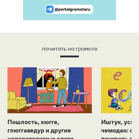
почитать на грамоте
Иштук, уськ
Пошлость, хюгге,
чемодан: се
глюггаведур и другие
поиграть с д
непереводимые слова