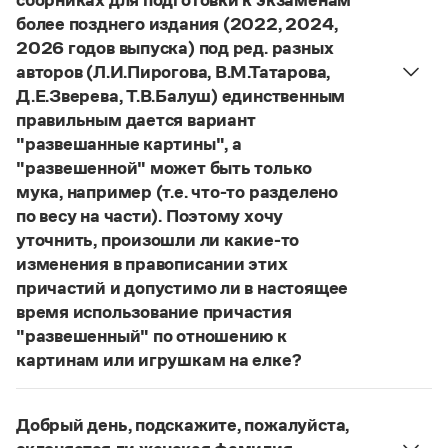
сборниках для подготовки к экзаменам
более позднего издания (2022, 2024,
2026 годов выпуска) под ред. разных
авторов (Л.И.Пирогова, В.М.Татарова,
Д.Е.Зверева, Т.В.Балуш) единственным
правильным дается вариант
"развешанные картины", а
"развешенной" может быть только
мука, например (т.е. что-то разделено
по весу на части). Поэтому хочу
уточнить, произошли ли какие-то
изменения в правописании этих
причастий и допустимо ли в настоящее
время использование причастия
"развешенный" по отношению к
картинам или игрушкам на елке?
ответ
Наш
2014 года по-прежнему актуален.
Авторы пособий, о которых Вы говорите, почему-
Добрый день, подскажите, пожалуйста,
то игнорируют рекомендации нормативных