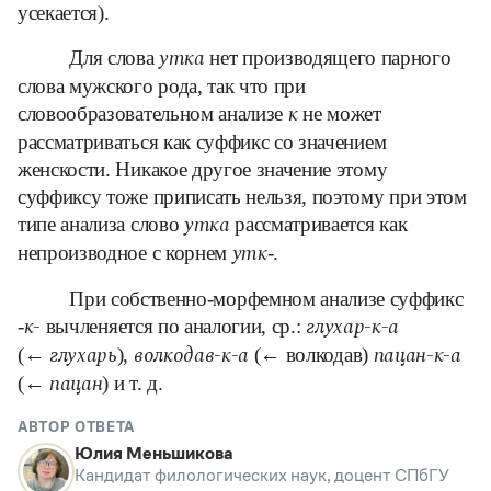
Управление в русском языке
Правила русской орфографии и пунктуации
усекается).
Словари русского языка как государственного
Словарь русских имён
(1956)
Для слова
нет производящего парного
Словарь методических терминов
утка
слова мужского рода, так что при
Справочники
словообразовательном анализе
не может
к
рассматриваться как суффикс со значением
Правила русской орфографии и пунктуации
женскости. Никакое другое значение этому
Русский язык. Краткий теоретический курс
для школьников
суффиксу тоже приписать нельзя, поэтому при этом
Письмовник
типе анализа слово
рассматривается как
утка
Справочник по пунктуации
непроизводное с корнем
-.
утк
Словарь-справочник трудностей
Справочник по фразеологии
При собственно-морфемном анализе суффикс
Азбучные истины
-
вычленяется по аналогии, ср.:
Словарь-справочник непростые слова
к-
глухар-к-а
Все справочники портала
(←
),
(← волкодав)
глухарь
волкодав-к-а
пацан-к-а
(←
) и т. д.
пацан
АВТОР ОТВЕТА
Журнал
Юлия Меньшикова
Кандидат филологических наук, доцент СПбГУ
Новости и события