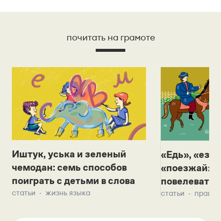
почитать на грамоте
Иштук, уська и зеленый
«Едь», «езж
чемодан: семь способов
«поезжай»? 
поиграть с детьми в слова
повелевать 
статьи
жизнь языка
статьи
правил