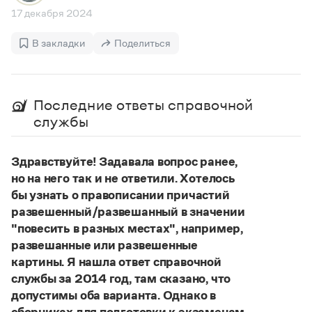
Статьи
17 декабря 2024
Монологи
Интервью
В закладки
Поделиться
Лекции и подкасты
Рекомендуем
Последние ответы справочной
Учебник Грамоты
службы
Правила русского языка: от азов до тонкостей
Здравствуйте! Задавала вопрос ранее,
Интерактивные упражнения: от простого к сложному
Скороговорки
но на него так и не ответили. Хотелось
бы узнать о правописании причастий
развешенный/развешанный в значении
"повесить в разных местах", например,
Издательство
развешанные или развешенные
Словари
картины. Я нашла ответ справочной
Научпоп
службы за 2014 год, там сказано, что
Учебники и справочники
допустимы оба варианта. Однако в
Все книги