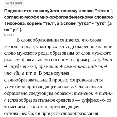
Задать вопрос справочной службе
Можно использовать знаки подстановки
№ 321683
Поиск по всем разделам
Горячие вопросы
Подскажите, пожалуйста, почему в слове "тёлка",
Все вопросы
?
— для любого символа, включая пробелы и дефисы (
к?
согласно морфемно-орфографическому словарю
мпания
,
тер?а?а
,
общественно?полезный
)
Тихонова, корень "тёл", а в слове "утка" - "утк" (а
Словари
*
— для любого количества символов, кроме пробела
не "ут").
видео-*
,
ране*ый
(
)
Словари
ОТВЕТ
Русский орфографический словарь
Ответы справочной службы
В словообразовании считается, что слова
Большой орфоэпический словарь русского языка
Большой орфоэпический словарь русского языка
женского рода, у которых есть однокоренное парное
Большой толковый словарь русских глаголов
Словарь трудностей русского языка
Справочники
слово мужского рода, образованы от слов мужского
Большой толковый словарь русских существительных
Русское словесное ударение
Большой толковый словарь русского языка
рода суффиксальным способом, например:
студент
Словарь собственных имён
Правила русской орфографии и пунктуации
Учебник
Большой универсальный словарь русского языка
,
,
→ студент-к-а
арм-янин
→ арм-янк-а
инд-юк
→
Большой универсальный словарь русского языка
Русский язык: краткий теоретический курс для
Русский орфографический словарь
и т. п. В ряде случаев
инд-ейк-а
Большой толковый словарь русского языка
школьников
Журнал
Русское словесное ударение
словообразовательный процесс сопровождается
Современный словарь иностранных слов
Современный словарь иностранных слов
Письмовник
Словарь антонимов
усечением производящей основы. Слово
Большой толковый словарь русских
Справочник по пунктуации
тёлка
Словарь методических терминов
образовано следующим образом:
существительных
Словарь-справочник трудностей русского языка
тел-ёнок
→ тёл-к-
Словарь русских имён
Большой толковый словарь русских глаголов
Справочник по фразеологии
(словообразовательное средство ― суффикс -
- со
а
к
Словарь синонимов
Словарь синонимов
Словарь-справочник «Непростые слова»
Словарь собственных имён
значением женскости, производящая
Словарь трудностей русского языка
Словарь антонимов
Азбучные истины
основа
в процессе словообразования
телёнок
Управление в русском языке