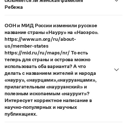
склоняется ли женская фамилия
словарей русского языка, в которых указан глагол
Ребежа
развесить
(от него образована форма
Фамилия
Ребежа
склоняется (и мужская, и
развешенный
) со значением «повесить в разных
женская).
местах (несколько, много предметов)». Ср.:
Я
ООН и МИД России изменили русское
Страница ответа
знаю, что на стенах своей квартиры вы развесили
название страны «Науру» на «Наоэро».
разные географические карты.
И. С. Тургенев,
https://www.un.org/ru/about-
Бретер. И эти карты, безусловно, развешены.
us/member-states
https://mid.ru/ru/maps/nr/ То есть
Страница ответа
теперь для страны и острова можно
использовать оба варианта? А что
делать с названием жителей и народа
«науру», «наурцами»,«науруанцами»,
прилагательным «науруанский» и
полезным ископаемым «науруит»?
Интересует корректное написание в
научно-популярных и научных
публикациях.
Изменение касается только официального