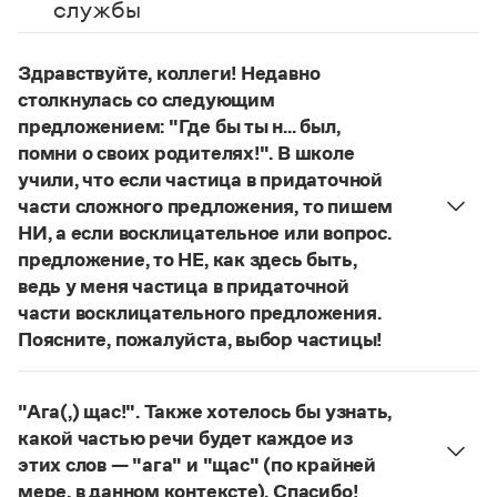
Управление в русском языке
Правила русской орфографии и пунктуации
службы
Словари русского языка как государственного
Словарь русских имён
(1956)
Словарь методических терминов
Здравствуйте, коллеги! Недавно
столкнулась со следующим
Справочники
предложением: "Где бы ты н... был,
помни о своих родителях!". В школе
Правила русской орфографии и пунктуации
Русский язык. Краткий теоретический курс
учили, что если частица в придаточной
для школьников
части сложного предложения, то пишем
Письмовник
НИ, а если восклицательное или вопрос.
Справочник по пунктуации
предложение, то НЕ, как здесь быть,
Словарь-справочник трудностей
ведь у меня частица в придаточной
Справочник по фразеологии
Азбучные истины
части восклицательного предложения.
Словарь-справочник непростые слова
Поясните, пожалуйста, выбор частицы!
Все справочники портала
Правильно:
Где бы ты ни был, помни о своих
родителях!
Частица
не
пишется в независимых
"Ага(,) щас!". Также хотелось бы узнать,
восклицательных предложениях:
Где ты только
какой частью речи будет каждое из
Журнал
не был!
этих слов — "ага" и "щас" (по крайней
Страница ответа
Новости и события
мере, в данном контексте). Спасибо!