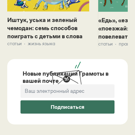
Иштук, уська и зеленый
«Едь», «езж
чемодан: семь способов
«поезжай»? 
поиграть с детьми в слова
повелевать 
статьи
жизнь языка
статьи
правил
Новые публикации Грамоты в
вашей почте
Подписаться