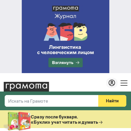
Найти
Искать на Грамоте
Везде
Справочная служба