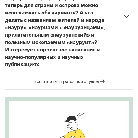
теперь для страны и острова можно
использовать оба варианта? А что
делать с названием жителей и народа
«науру», «наурцами»,«науруанцами»,
прилагательным «науруанский» и
полезным ископаемым «науруит»?
Интересует корректное написание в
научно-популярных и научных
публикациях.
Изменение касается только официального
названия государства. Все остальные слова,
Все ответы справочной службы
образованные от топонима
Науру
, никуда из
русского языка не делись и по-прежнему могут
быть использованы в любых текстах. Здесь
можно осторожно вспомнить (хотя мы и вступаем
на скользкую дорожку, уводящую в бездну
острейших дискуссий), что в русском языке
осталось прилагательное
белорусский
, хотя