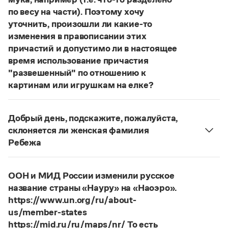
Статьи
по весу на части). Поэтому хочу
Монологи
уточнить, произошли ли какие-то
Интервью
изменения в правописании этих
Лекции и подкасты
Рекомендуем
причастий и допустимо ли в настоящее
время использование причастия
"развешенный" по отношению к
картинам или игрушкам на елке?
Учебник Грамоты
ответ
Наш
2014 года по-прежнему актуален.
Правила русского языка: от азов до тонкостей
Авторы пособий, о которых Вы говорите, почему-
Добрый день, подскажите, пожалуйста,
Интерактивные упражнения: от простого к сложному
то игнорируют рекомендации нормативных
Скороговорки
склоняется ли женская фамилия
словарей русского языка, в которых указан глагол
Ребежа
развесить
(от него образована форма
Фамилия
Ребежа
склоняется (и мужская, и
развешенный
) со значением «повесить в разных
женская).
Издательство
местах (несколько, много предметов)». Ср.:
Я
ООН и МИД России изменили русское
Страница ответа
знаю, что на стенах своей квартиры вы развесили
название страны «Науру» на «Наоэро».
Словари
разные географические карты.
И. С. Тургенев,
https://www.un.org/ru/about-
Научпоп
Учебники и справочники
Бретер. И эти карты, безусловно, развешены.
us/member-states
Все книги
https://mid.ru/ru/maps/nr/ То есть
Страница ответа