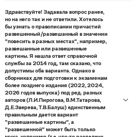
Управление в русском языке
Правила русской орфографии и пунктуации
Словари русского языка как государственного
Словарь русских имён
(1956)
Здравствуйте! Задавала вопрос ранее,
Словарь методических терминов
но на него так и не ответили. Хотелось
бы узнать о правописании причастий
Справочники
развешенный/развешанный в значении
"повесить в разных местах", например,
Правила русской орфографии и пунктуации
Русский язык. Краткий теоретический курс
развешанные или развешенные
для школьников
картины. Я нашла ответ справочной
Письмовник
службы за 2014 год, там сказано, что
Справочник по пунктуации
допустимы оба варианта. Однако в
Словарь-справочник трудностей
сборниках для подготовки к экзаменам
Справочник по фразеологии
Азбучные истины
более позднего издания (2022, 2024,
Словарь-справочник непростые слова
2026 годов выпуска) под ред. разных
Все справочники портала
авторов (Л.И.Пирогова, В.М.Татарова,
Д.Е.Зверева, Т.В.Балуш) единственным
правильным дается вариант
Журнал
"развешанные картины", а
"развешенной" может быть только
Новости и события
мука, например (т.е. что-то разделено