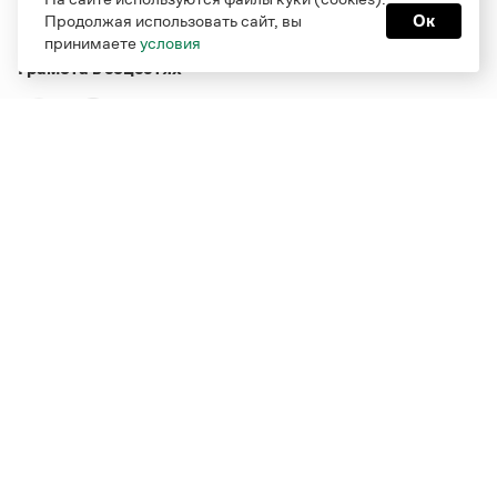
Продолжая использовать сайт, вы
Ок
принимаете
условия
Грамота в соцсетях
Функционирует при финансовой поддержке Министерства
цифрового развития, связи и массовых коммуникаций
Российской Федерации
Перейти на старую версию
Грамоты
© Грамота.ru, 2000 – 2026
Свидетельство о регистрации СМИ: ЭЛ № ФС 77 - 84700,
выдано 10.02.2023
Дизайн — Мария Екимова /
Мотка