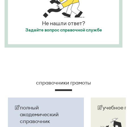
официальное название государства изменилось
на
Республика Беларусь
. И
молдаване
остались в
русском языке
молдаванами
, когда государство
официально стало
Молдовой
.
Не нашли ответ?
Задайте вопрос
справочной службе
Страница ответа
справочники грамоты
полный
учебное 
академический
справочник