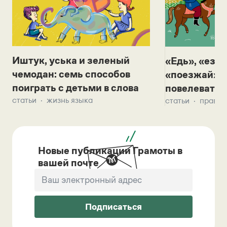
Иштук, уська и зеленый
«Едь», «езж
чемодан: семь способов
«поезжай»? 
поиграть с детьми в слова
повелевать 
статьи
жизнь языка
статьи
правил
Новые публикации Грамоты в
вашей почте
Подписаться