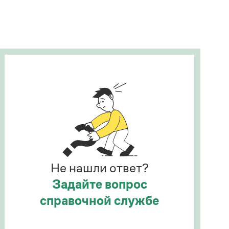
Рекомендуем
Учебник Грамоты
Правила русского языка: от азов до тонкостей
Интерактивные упражнения: от простого к
сложному
Скороговорки
Издательство
Словари
Научпоп
Не нашли ответ?
Учебники и справочники
Все книги
Задайте вопрос
справочной службе