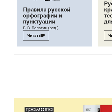
Ру
Правила русской
кр
орфографии и
те
пунктуации
дл
ий,
В. В. Лопатин (ред.)
Читать
Ч