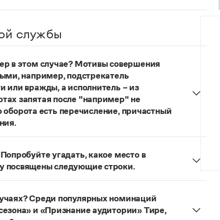
ой службы
ер в этом случае? Мотивы совершения
ными, например, подстрекатель
и или вражды, а исполнитель – из
тах запятая после "например" не
ого оборота есть перечисление, причастный
ния.
и»
под ред. В. В. Лопатина говорится, что вводные
частей сложного предложения и относящиеся к
Попробуйте угадать, какое место в
тся от него запятой:
Послышался резкий стук,
у посвящены следующие строки.
правилу запятая после
например
не нужна:
пробуйте угадать, какое место в городе
иков могут быть разными, например
щены следующие строки
.
льной ненависти или вражды, а исполнитель —
лучаях? Среди популярных номинаций
что часто в подобных случаях более уместна не
сезона» и «Признание аудитории» Тире,