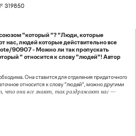
. Пахомов, В. В. Свинцов, И. В. Филатова
Справочники
№ 319850
авочник по фразеологии
овари русского языка как государственного
кция портала «Грамота.ру»
Правила русской орфографии и пунктуации
Русский язык. Краткий теоретический курс
е словари
для школьников
 справочники
Письмовник
 союзом "который "? "Люди, которые
Справочник по пунктуации
ют нас, людей которые действительно все
Словарь-справочник трудностей
o/quote/90907 - Можно ли так пропускать
Справочник по фразеологии
оторый " относится к слову "людей"! Автор
Азбучные истины
Словарь-справочник непростые слова
Все справочники портала
обходима. Она ставится для отделения придаточного
аточное относится к слову "людей", можно другими
, что они все знают, так раздражают нас —