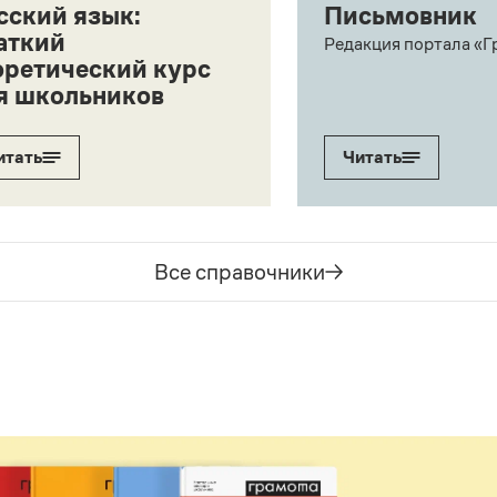
сский язык:
Письмовник
аткий
Редакция портала «Г
оретический курс
я школьников
итать
Читать
Все справочники