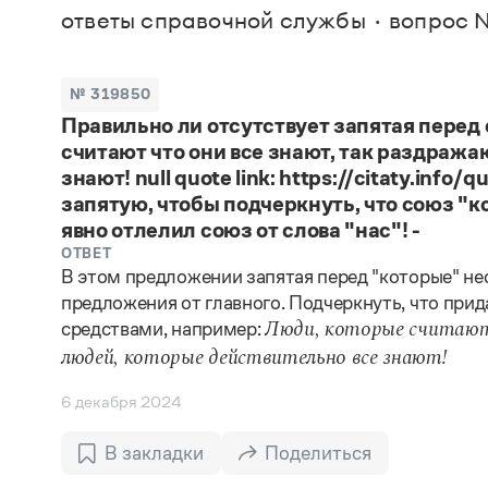
В. М
ответы справочной службы
вопрос 
Большой универсальный словарь русского языка
Спр
Сл
Русский орфографический словарь
Реда
Русское словесное ударение
Современный словарь иностранных слов
Вс
№ 319850
Все
Словарь антонимов
Правильно ли отсутствует запятая перед
Словарь методических терминов
считают что они все знают, так раздража
Словарь русских имён
Словарь синонимов
знают! null quote link: https://citaty.inf
Словарь собственных имён
запятую, чтобы подчеркнуть, что союз "к
Словарь трудностей русского языка
явно отлелил союз от слова "нас"! -
Управление в русском языке
ОТВЕТ
Словари русского языка как государственного
В этом предложении запятая перед "которые" не
предложения от главного. Подчеркнуть, что прид
средствами, например:
Люди, которые считают
людей, которые действительно все знают!
6 декабря 2024
В закладки
Поделиться