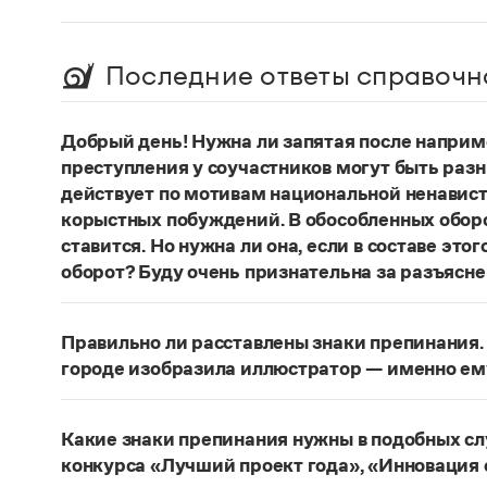
Последние ответы справочн
Добрый день! Нужна ли запятая после наприм
преступления у соучастников могут быть раз
действует по мотивам национальной ненавист
корыстных побуждений. В обособленных оборо
ставится. Но нужна ли она, если в составе эт
оборот? Буду очень признательна за разъясне
«Правил русской орфографии и пунктуаци
В § 94
слова и сочетания слов, стоящие на границе 
Правильно ли расставлены знаки препинания. 
следующему за ними предложению, не отделяю
городе изобразила иллюстратор — именно ем
должно быть сорвалась ставня
(Ч.). По этому 
Нужно закрыть запятой придаточную часть:
По
Мотивы совершения преступления у соучастн
изобразила иллюстратор, — именно ему посвя
подстрекатель действует по мотивам национа
Какие знаки препинания нужны в подобных с
из корыстных побуждений
. Заметим, однако, 
Страница ответа
конкурса «Лучший проект года», «Инновация 