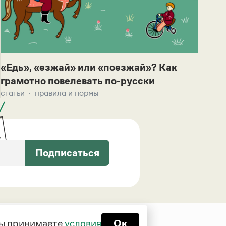
«Едь», «езжай» или «поезжай»? Как
грамотно повелевать по-русски
статьи
правила и нормы
Подписаться
 вы принимаете
условия
Ок