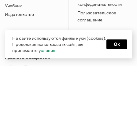
конфиденциальности
Учебник
Пользовательское
Издательство
соглашение
На сайте используются файлы куки (cookies).
Продолжая использовать сайт, вы
Ок
принимаете
условия
Грамота в соцсетях
Функционирует при финансовой поддержке Министерства
цифрового развития, связи и массовых коммуникаций
Российской Федерации
Перейти на старую версию
Грамоты
© Грамота.ru, 2000 – 2026