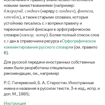
Управление в русском языке
Правила русской орфографии и пунктуации
Словари русского языка как государственного
новыми заимствованиями (например:
Словарь русских имён
(1956)
(наряду с
),
бэкграунд, сэндвич
сандвич
фэнтези,
Словарь методических терминов
), а также старыми словами, которые
хетчбэк
Справочники
устойчиво писались с
вопреки правилу и
э
первоначальной фиксации в орфографическом
Правила русской орфографии и пунктуации
словаре (
). Более полный список слов
пленэр, мэтр
Русский язык. Краткий теоретический курс
с
дан в справочнике ресурса «
Орфографическое
э
для школьников
Письмовник
комментирование русского словаря
» (см. правило
Справочник по пунктуации
6).
Словарь-справочник трудностей
Справочник по фразеологии
Для русской передачи иностранных собственных
Азбучные истины
имен были разработаны специальные
Словарь-справочник непростые слова
рекомендации, см., например:
Все справочники портала
Р. С. Гиляревский, Б. А. Старостин. Иностранные
имена и названия в русском тексте. 3-е изд., испр. и
Журнал
доп. М., 1985;
Новости и события
Инструкция