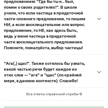
предложением: "Где бы ты н... был,
О «правильном» варианте слова можно говорить,
помни о своих родителях!". В школе
если оно кодифицировано в нормативных
учили, что если частица в придаточной
словарях русского языка. Пока же такой
части сложного предложения, то пишем
словарной фиксацией мы не располагаем.
НИ, а если восклицательное или вопрос.
Страница ответа
предложение, то НЕ, как здесь быть,
ведь у меня частица в придаточной
части восклицательного предложения.
Поясните, пожалуйста, выбор частицы!
Правильно:
Где бы ты ни был, помни о своих
родителях!
Частица
не
пишется в независимых
"Ага(,) щас!". Также хотелось бы узнать,
восклицательных предложениях:
Где ты только
какой частью речи будет каждое из
не был!
этих слов — "ага" и "щас" (по крайней
Страница ответа
мере, в данном контексте). Спасибо!
частица
Ага
—
, которая в данном случае
используется для эмоционального усиления
Все ответы справочной службы
отказа говорящего поверить в достоверность
какого-л. сообщения.
Щас!
— синтаксический