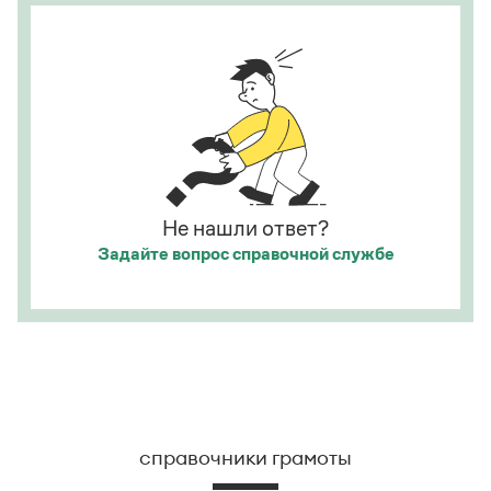
фразеологизм (коммуникема, нечленимое
предложение) со значением категорического
отрицания, несогласия, отказа сделать что-либо,
иногда в сочетании с презрением, возмущением
и т. п. (см.: Меликян В. Ю. Синтаксический
фразеологический словарь. М., 2013. С. 273). Это
разные единицы, между которыми ставится знак
препинания:
Ага, щас!
;
Ага! Щас!
Не нашли ответ?
Страница ответа
Задайте вопрос
справочной службе
справочники грамоты