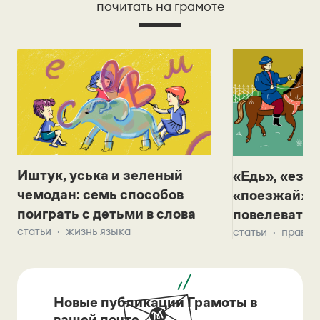
почитать на грамоте
Иштук, уська и зеленый
«Едь», «езж
чемодан: семь способов
«поезжай»? 
поиграть с детьми в слова
повелевать 
статьи
жизнь языка
статьи
правил
Новые публикации Грамоты в
вашей почте