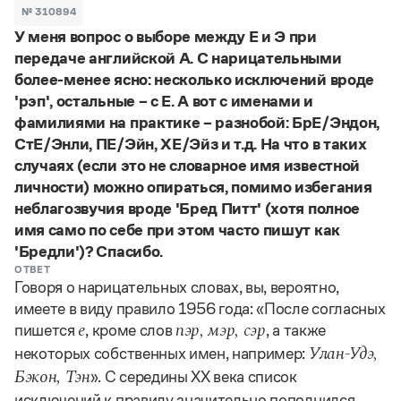
Задать вопрос справочной службе
Можно использовать знаки подстановки
№ 310894
Поиск по всем разделам
Горячие вопросы
У меня вопрос о выборе между Е и Э при
Все вопросы
?
— для любого символа, включая пробелы и дефисы (
к?
передаче английской A. С нарицательными
мпания
,
тер?а?а
,
общественно?полезный
)
более-менее ясно: несколько исключений вроде
Словари
*
— для любого количества символов, кроме пробела
'рэп', остальные – с Е. А вот с именами и
видео-*
,
ране*ый
(
)
Словари
фамилиями на практике – разнобой: БрЕ/Эндон,
Русский орфографический словарь
Ответы справочной службы
СтЕ/Энли, ПЕ/Эйн, ХЕ/Эйз и т.д. На что в таких
Большой орфоэпический словарь русского языка
Большой орфоэпический словарь русского языка
случаях (если это не словарное имя известной
Большой толковый словарь русских глаголов
Словарь трудностей русского языка
Справочники
Большой толковый словарь русских существительных
личности) можно опираться, помимо избегания
Русское словесное ударение
Большой толковый словарь русского языка
неблагозвучия вроде 'Бред Питт' (хотя полное
Словарь собственных имён
Правила русской орфографии и пунктуации
Учебник
Большой универсальный словарь русского языка
имя само по себе при этом часто пишут как
Большой универсальный словарь русского языка
Русский язык: краткий теоретический курс для
Русский орфографический словарь
'Бредли')? Спасибо.
Большой толковый словарь русского языка
школьников
Журнал
Русское словесное ударение
ОТВЕТ
Современный словарь иностранных слов
Современный словарь иностранных слов
Письмовник
Говоря о нарицательных словах, вы, вероятно,
Словарь антонимов
Большой толковый словарь русских
Справочник по пунктуации
имеете в виду правило 1956 года: «После согласных
Словарь методических терминов
существительных
Словарь-справочник трудностей русского языка
Словарь русских имён
пишется
, кроме слов
, а также
е
пэр, мэр, сэр
Большой толковый словарь русских глаголов
Справочник по фразеологии
Словарь синонимов
некоторых собственных имен, например:
Улан-Удэ,
Словарь синонимов
Словарь-справочник «Непростые слова»
Словарь собственных имён
». С середины ХХ века список
Бэкон, Тэн
Словарь трудностей русского языка
Словарь антонимов
Азбучные истины
Управление в русском языке
исключений к правилу значительно пополнился