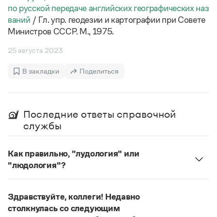
Статьи
по русской передаче английских географических наз
Монологи
ваний
/ Гл. упр. геодезии и картографии при Совете
Интервью
Министров СССР. М., 1975.
Лекции и подкасты
Рекомендуем
25 августа 2023
В закладки
Поделиться
Учебник Грамоты
Правила русского языка: от азов до тонкостей
Интерактивные упражнения: от простого к сложному
Последние ответы справочной
Скороговорки
службы
Как правильно, "лудология" или
Издательство
"людология"?
В научных текстах неологизм, используемый для
Словари
обозначения теории игры и связанных с нею
Научпоп
Здравствуйте, коллеги! Недавно
Учебники и справочники
понятий, представлен в двух вариантах:
лудология
столкнулась со следующим
Все книги
и
людология
(от лат. ludus — 'игра').