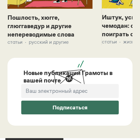
Иштук, уськ
Пошлость, хюгге,
чемодан: се
глюггаведур и другие
поиграть с д
непереводимые слова
статьи
жизнь 
статьи
русский и другие
Новые публикации Грамоты в
вашей почте
Подписаться