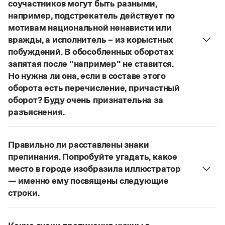
Управление в русском языке
Правила русской орфографии и пунктуации
соучастников могут быть разными,
Словари русского языка как государственного
Словарь русских имён
(1956)
например, подстрекатель действует по
Словарь методических терминов
мотивам национальной ненависти или
вражды, а исполнитель – из корыстных
Справочники
побуждений. В обособленных оборотах
запятая после "например" не ставится.
Правила русской орфографии и пунктуации
Но нужна ли она, если в составе этого
Русский язык. Краткий теоретический курс
оборота есть перечисление, причастный
для школьников
Письмовник
оборот? Буду очень признательна за
Справочник по пунктуации
разъяснения.
Словарь-справочник трудностей
«Правил русской орфографии и пунктуации»
В § 94
Справочник по фразеологии
под ред. В. В. Лопатина говорится, что вводные
Азбучные истины
Правильно ли расставлены знаки
слова и сочетания слов, стоящие на границе
Словарь-справочник непростые слова
препинания. Попробуйте угадать, какое
Все справочники портала
частей сложного предложения и относящиеся к
место в городе изобразила иллюстратор
следующему за ними предложению,
— именно ему посвящены следующие
не отделяются от него запятой:
Послышался
строки.
резкий стук, должно быть сорвалась ставня
(Ч.).
Журнал
Нужно закрыть запятой придаточную часть:
По этому правилу запятая после
например
Попробуйте угадать, какое место в городе
Новости и события
не нужна:
Мотивы совершения преступления у