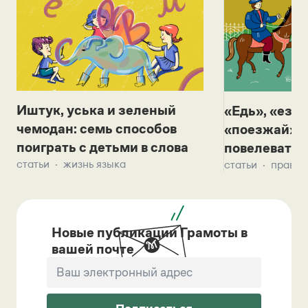
Иштук, уська и зеленый
«Едь», «езж
чемодан: семь способов
«поезжай»? 
поиграть с детьми в слова
повелевать 
статьи
жизнь языка
статьи
правил
Новые публикации Грамоты в
вашей почте