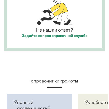
посмотрела на него, как
[
смотрят
]
на сумасшедшего
.
Страница ответа
Не нашли ответ?
Задайте вопрос
справочной службе
справочники грамоты
полный
учебное 
академический