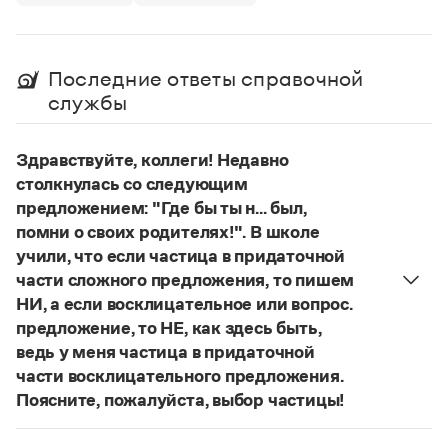
Управление в русском языке
Правила русской орфографии и пунктуации
Словари русского языка как государственного
Словарь русских имён
(1956)
Словарь методических терминов
Последние ответы справочной
Справочники
службы
Правила русской орфографии и пунктуации
Русский язык. Краткий теоретический курс
Здравствуйте, коллеги! Недавно
для школьников
столкнулась со следующим
Письмовник
предложением: "Где бы ты н... был,
Справочник по пунктуации
помни о своих родителях!". В школе
Словарь-справочник трудностей
учили, что если частица в придаточной
Справочник по фразеологии
Азбучные истины
части сложного предложения, то пишем
Словарь-справочник непростые слова
НИ, а если восклицательное или вопрос.
Все справочники портала
предложение, то НЕ, как здесь быть,
ведь у меня частица в придаточной
части восклицательного предложения.
Журнал
Поясните, пожалуйста, выбор частицы!
Правильно:
Где бы ты ни был, помни о своих
Новости и события