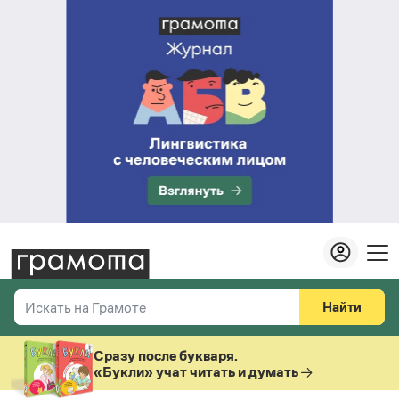
Найти
Искать на Грамоте
Везде
Справочная служба