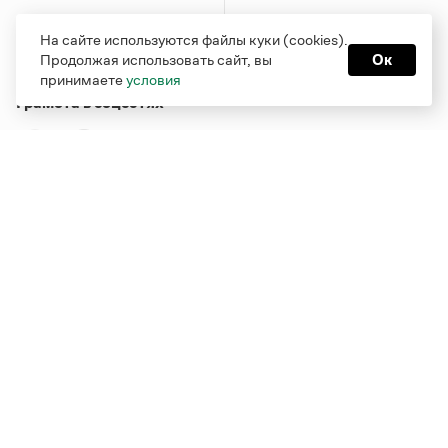
На сайте используются файлы куки (cookies).
Продолжая использовать сайт, вы
Ок
принимаете
условия
Грамота в соцсетях
Функционирует при финансовой поддержке Министерства
цифрового развития, связи и массовых коммуникаций
Российской Федерации
Перейти на старую версию
Грамоты
© Грамота.ru, 2000 – 2026
Свидетельство о регистрации СМИ: ЭЛ № ФС 77 - 84700,
выдано 10.02.2023
Дизайн — Мария Екимова /
Мотка