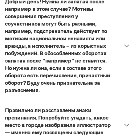
Добрый день! Нужна ли запятая после
Управление в русском языке
Правила русской орфографии и пунктуации
Словари русского языка как государственного
например в этом случае? Мотивы
Словарь русских имён
(1956)
совершения преступления у
Словарь методических терминов
соучастников могут быть разными,
Справочники
например, подстрекатель действует по
мотивам национальной ненависти или
Правила русской орфографии и пунктуации
вражды, а исполнитель – из корыстных
Русский язык. Краткий теоретический курс
побуждений. В обособленных оборотах
для школьников
запятая после "например" не ставится.
Письмовник
Справочник по пунктуации
Но нужна ли она, если в составе этого
Словарь-справочник трудностей
оборота есть перечисление, причастный
Справочник по фразеологии
оборот? Буду очень признательна за
Азбучные истины
разъяснения.
Словарь-справочник непростые слова
«Правил русской орфографии и пунктуации»
Все справочники портала
В § 94
под ред. В. В. Лопатина говорится, что вводные
Правильно ли расставлены знаки
слова и сочетания слов, стоящие на границе
препинания. Попробуйте угадать, какое
частей сложного предложения и относящиеся к
Журнал
место в городе изобразила иллюстратор
следующему за ними предложению,
— именно ему посвящены следующие
не отделяются от него запятой:
Послышался
Новости и события