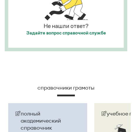
«Инновация сезона» и «Признание аудитории»
.
а исполнитель — из корыстных побуждений
.
Страница ответа
Страница ответа
Не нашли ответ?
Задайте вопрос
справочной службе
справочники грамоты
полный
учебное 
академический
справочник