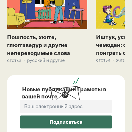
Иштук, уськ
Пошлость, хюгге,
чемодан: се
глюггаведур и другие
поиграть с д
непереводимые слова
статьи
жизнь 
статьи
русский и другие
Новые публикации Грамоты в
вашей почте
Подписаться