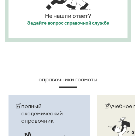
русском языке
молдаванами
, когда государство
официально стало
Молдовой
.
Не нашли ответ?
Задайте вопрос
справочной службе
Страница ответа
справочники грамоты
полный
учебное 
академический
справочник