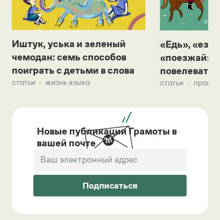
Иштук, уська и зеленый
«Едь», «езж
чемодан: семь способов
«поезжай»? 
поиграть с детьми в слова
повелевать 
статьи
жизнь языка
статьи
правил
Новые публикации Грамоты в
вашей почте
Подписаться