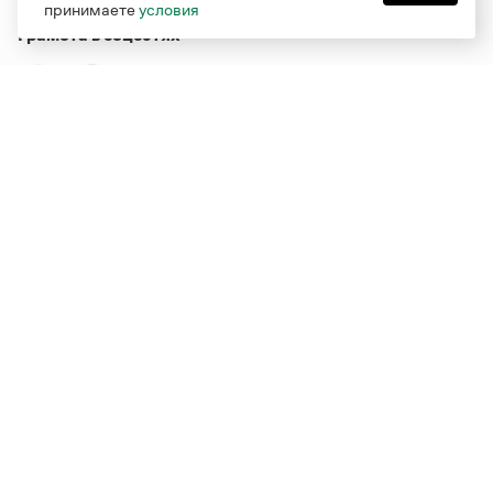
принимаете
условия
Грамота в соцсетях
Функционирует при финансовой поддержке Министерства
цифрового развития, связи и массовых коммуникаций
Российской Федерации
Перейти на старую версию
Грамоты
© Грамота.ru, 2000 – 2026
Свидетельство о регистрации СМИ: ЭЛ № ФС 77 - 84700,
выдано 10.02.2023
Дизайн — Мария Екимова /
Мотка
Реклама