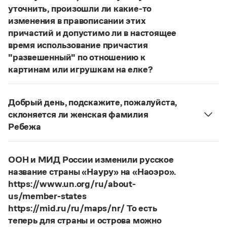
Статьи
уточнить, произошли ли какие-то
Монологи
изменения в правописании этих
Интервью
причастий и допустимо ли в настоящее
Лекции и подкасты
время использование причастия
Рекомендуем
"развешенный" по отношению к
картинам или игрушкам на елке?
ответ
Наш
2014 года по-прежнему актуален.
Учебник Грамоты
Авторы пособий, о которых Вы говорите, почему-
Добрый день, подскажите, пожалуйста,
то игнорируют рекомендации нормативных
Правила русского языка: от азов до тонкостей
склоняется ли женская фамилия
Интерактивные упражнения: от простого к сложному
словарей русского языка, в которых указан глагол
Ребежа
Скороговорки
развесить
(от него образована форма
Фамилия
Ребежа
склоняется (и мужская,
развешенный
) со значением «повесить в разных
и женская).
местах (несколько, много предметов)». Ср.:
ООН и МИД России изменили русское
Страница ответа
Издательство
Я знаю, что на стенах своей квартиры вы
название страны «Науру» на «Наоэро».
развесили разные географические карты
https://www.un.org/ru/about-
Словари
(И. С. Тургенев. Бретер). И эти карты, безусловно,
us/member-states
Научпоп
развешены.
https://mid.ru/ru/maps/nr/ То есть
Учебники и справочники
Все книги
теперь для страны и острова можно
Страница ответа