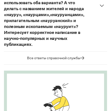
использовать оба варианта? А что
делать с названием жителей и народа
«науру», «наурцами»,«науруанцами»,
прилагательным «науруанский» и
полезным ископаемым «науруит»?
Интересует корректное написание в
научно-популярных и научных
публикациях.
Изменение касается только официального
названия государства. Все остальные слова,
Все ответы справочной службы
образованные от топонима
Науру
, никуда из
русского языка не делись и по-прежнему могут
быть использованы в любых текстах. Здесь
можно осторожно вспомнить (хотя мы и вступаем
на скользкую дорожку, уводящую в бездну
острейших дискуссий), что в русском языке
осталось прилагательное
белорусский
, хотя
официальное название государства изменилось
на
Республика Беларусь
. И
молдаване
остались в