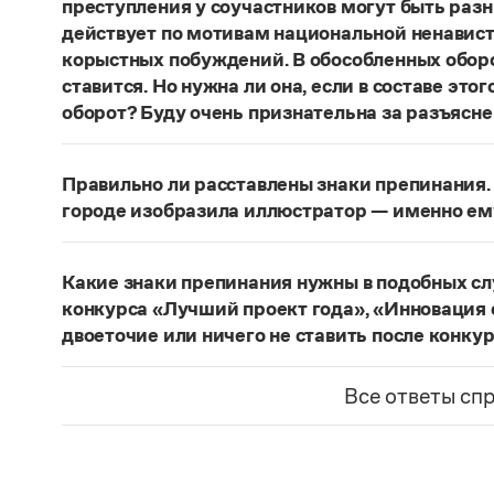
преступления у соучастников могут быть раз
действует по мотивам национальной ненавист
корыстных побуждений. В обособленных оборо
ставится. Но нужна ли она, если в составе эт
оборот? Буду очень признательна за разъясне
«Правил русской орфографии и пунктуаци
В § 94
слова и сочетания слов, стоящие на границе 
Правильно ли расставлены знаки препинания. 
следующему за ними предложению, не отделяю
городе изобразила иллюстратор — именно ем
должно быть сорвалась ставня
(Ч.). По этому 
Нужно закрыть запятой придаточную часть:
По
Мотивы совершения преступления у соучастн
изобразила иллюстратор, — именно ему посвя
подстрекатель действует по мотивам национа
Какие знаки препинания нужны в подобных с
из корыстных побуждений
. Заметим, однако, 
Страница ответа
конкурса «Лучший проект года», «Инновация 
запятая, а другие знаки:
Мотивы совершения пр
двоеточие или ничего не ставить после конку
например, подстрекатель действует по мотив
Это так называемое эллиптическое предложен
а исполнитель — из корыстных побуждений
;
М
отсутствующим сказуемым). В них при наличии 
Все ответы сп
могут быть разными. Например, подстрекате
не нужен. В приведенном примере, однако, тир
ненависти или вражды, а исполнитель — из к
«Лучший проект года»
— название не конкурса
номинаций конкурса — «Лучший проект года», 
Страница ответа