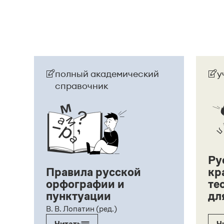
Страница ответа
полный академический
у
справочник
Ру
Правила русской
кр
орфографии и
те
пунктуации
дл
ий,
В. В. Лопатин (ред.)
Читать
Ч