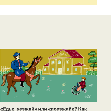
«Едь», «езжай» или «поезжай»? Как