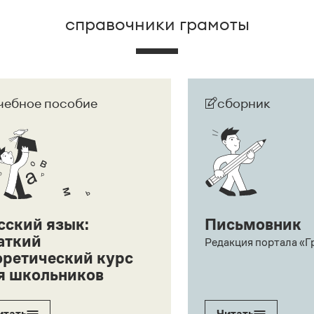
справочники грамоты
чебное пособие
сборник
сский язык:
Письмовник
аткий
Редакция портала «Г
оретический курс
я школьников
итать
Читать