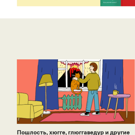
Пошлость, хюгге, глюггаведур и другие