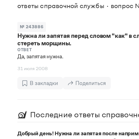
В. М
ответы справочной службы
вопрос 
Большой универсальный словарь русского языка
Спр
Сл
Русский орфографический словарь
Реда
Русское словесное ударение
Современный словарь иностранных слов
Вс
№ 243886
Все
Словарь антонимов
Нужна ли запятая перед словом "как" в 
Словарь методических терминов
стереть морщины.
Словарь русских имён
Словарь синонимов
ОТВЕТ
Словарь собственных имён
Да, запятая нужна.
Словарь трудностей русского языка
Управление в русском языке
31 июля 2008
Словари русского языка как государственного
В закладки
Поделиться
Последние ответы справочн
Добрый день! Нужна ли запятая после наприм