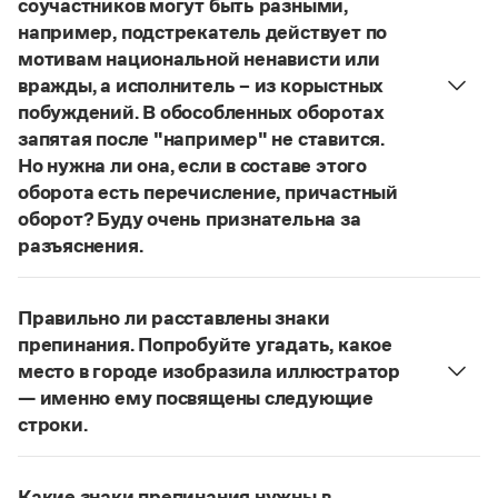
соучастников могут быть разными,
Управление в русском языке
Правила русской орфографии и пунктуации
Словари русского языка как государственного
например, подстрекатель действует по
Словарь русских имён
(1956)
мотивам национальной ненависти или
Словарь методических терминов
вражды, а исполнитель – из корыстных
Справочники
побуждений. В обособленных оборотах
запятая после "например" не ставится.
Правила русской орфографии и пунктуации
Но нужна ли она, если в составе этого
Русский язык. Краткий теоретический курс
оборота есть перечисление, причастный
для школьников
оборот? Буду очень признательна за
Письмовник
Справочник по пунктуации
разъяснения.
Словарь-справочник трудностей
«Правил русской орфографии и пунктуации»
В § 94
Справочник по фразеологии
под ред. В. В. Лопатина говорится, что вводные
Азбучные истины
Правильно ли расставлены знаки
слова и сочетания слов, стоящие на границе
Словарь-справочник непростые слова
препинания. Попробуйте угадать, какое
Все справочники портала
частей сложного предложения и относящиеся к
место в городе изобразила иллюстратор
следующему за ними предложению,
— именно ему посвящены следующие
не отделяются от него запятой:
Послышался
строки.
резкий стук, должно быть сорвалась ставня
(Ч.).
Журнал
Нужно закрыть запятой придаточную часть:
По этому правилу запятая после
например
Попробуйте угадать, какое место в городе
Новости и события
не нужна:
Мотивы совершения преступления у
Какие знаки препинания нужны в