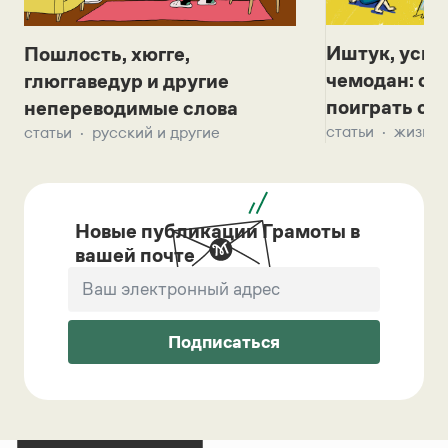
Иштук, уськ
Пошлость, хюгге,
чемодан: се
глюггаведур и другие
поиграть с д
непереводимые слова
статьи
жизнь 
статьи
русский и другие
Новые публикации Грамоты в
вашей почте
Подписаться