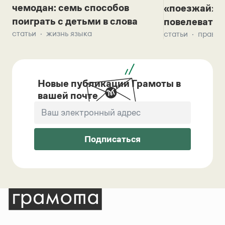
чемодан: семь способов
«поезжай»? 
поиграть с детьми в слова
повелевать 
статьи
жизнь языка
статьи
правил
Новые публикации Грамоты в
вашей почте
Подписаться