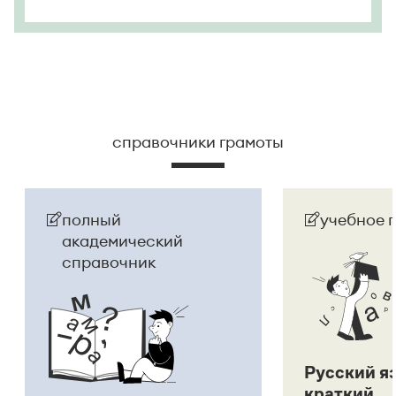
справочники грамоты
полный
учебное 
академический
справочник
Русский я
краткий