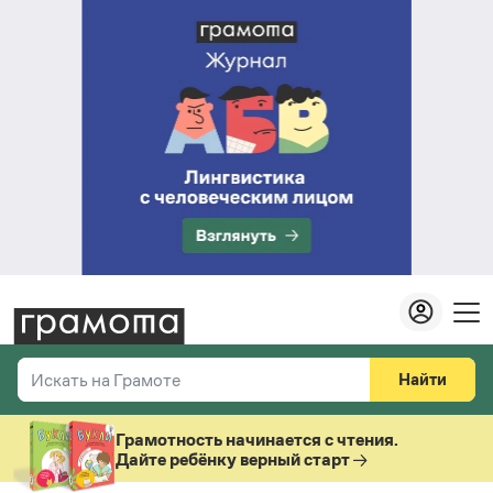
Найти
Искать на Грамоте
Везде
Справочная служба