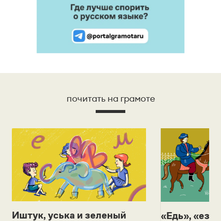
почитать на грамоте
Иштук, уська и зеленый
«Едь», «езж